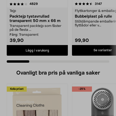
4.5 av 5 stjärnor
recensioner
4.5 av 5 stjärnor
recension
4829
3147
Tejp
Flyttkartonger & emballa
Packtejp tystavrullad
Bubbelplast på rulle
transparent 50 mm x 66 m
Stötdämpande emballerin
flyttlådor eller v...
Transparent packtejp som fäster
på de flesta ...
Färg:
Transparent
39,90
99,90
Se varianter
Lägg i varukorg
Ovanligt bra pris på vanliga saker
Kolla priset
-25%