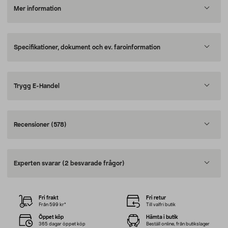
Mer information
Specifikationer, dokument och ev. faroinformation
Trygg E-Handel
Recensioner
(578)
Experten svarar
(2 besvarade frågor)
Fri frakt
Fri retur
Från 599 kr*
Till valfri butik
Öppet köp
Hämta i butik
365 dagar öppet köp
Beställ online, från butikslager