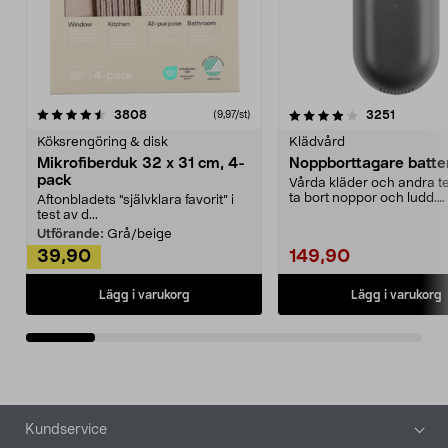
4.0av 5 stjärnor
recensioner
4.5av 5 stjärnor
recensio
3808
3251
(9,97/st)
Köksrengöring & disk
Klädvård
Mikrofiberduk 32 x 31 cm, 4-
Noppborttagare batter
pack
Vårda kläder och andra tex
ta bort noppor och ludd.
Aftonbladets "självklara favorit” i
Noppborttagaren fräs...
test av d...
Utförande:
Grå/beige
39,90
149,90
Lägg i varukorg
Lägg i varukorg
Sidfot
Kundservice