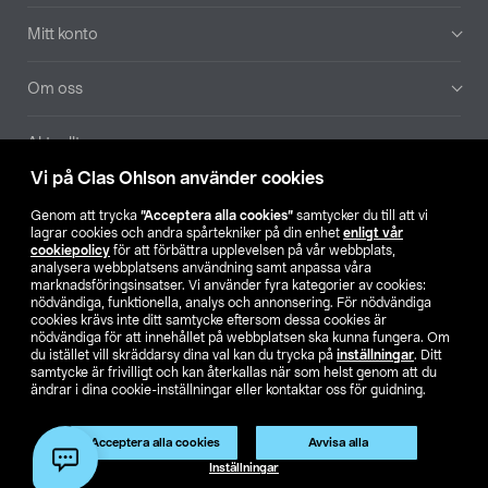
Mitt konto
Om oss
Aktuellt
Vi på Clas Ohlson använder cookies
Våra bolag
Genom att trycka
”Acceptera alla cookies”
samtycker du till att vi
lagrar cookies och andra spårtekniker på din enhet
enligt vår
Hitta butik
cookiepolicy
för att förbättra upplevelsen på vår webbplats,
analysera webbplatsens användning samt anpassa våra
marknadsföringsinsatser. Vi använder fyra kategorier av cookies:
nödvändiga, funktionella, analys och annonsering. För nödvändiga
SE
NO
FI
cookies krävs inte ditt samtycke eftersom dessa cookies är
nödvändiga för att innehållet på webbplatsen ska kunna fungera. Om
du istället vill skräddarsy dina val kan du trycka på
inställningar
. Ditt
samtycke är frivilligt och kan återkallas när som helst genom att du
ändrar i dina cookie-inställningar eller kontaktar oss för guidning.
Acceptera alla cookies
Avvisa alla
Köpvillkor
Privacy statement
Klubbvillkor
För företag
Inställningar
Ändra till priser exklusive moms