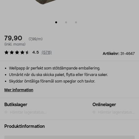
79,90
(7,99/m)
(inkl. moms)
4.5
(
578
)
Artikelnr:
31-4647
Wellpapp är perfekt som stötdämpande emballering.
Utmärkt när du ska skicka paket, flytta eller förvara saker.
Skyddar ömtåliga föremål som speglar och tavlor.
Mer information
Butikslager
Onlinelager
Hämtar lagerstatus...
Hämtar lagerstatus...
Produktinformation