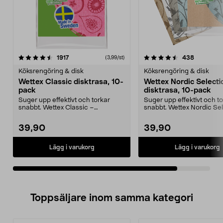
4.5av 5 stjärnor
recensioner
recension
1917
438
(3,99/st)
Köksrengöring & disk
Köksrengöring & disk
Wettex Classic disktrasa, 10-
Wettex Nordic Selecti
pack
disktrasa, 10-pack
Suger upp effektivt och torkar
Suger upp effektivt och t
snabbt. Wettex Classic –
snabbt. Wettex Nordic Se
disktrasor tillverkade i...
disktrasor till...
39,90
39,90
Lägg i varukorg
Lägg i varukorg
Toppsäljare inom samma kategori