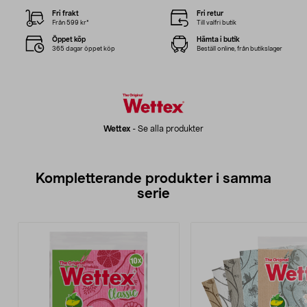
Fri frakt
Fri retur
Från 599 kr*
Till valfri butik
Öppet köp
Hämta i butik
365 dagar öppet köp
Beställ online, från butikslager
Wettex
-
Se alla produkter
Kompletterande produkter i samma
serie