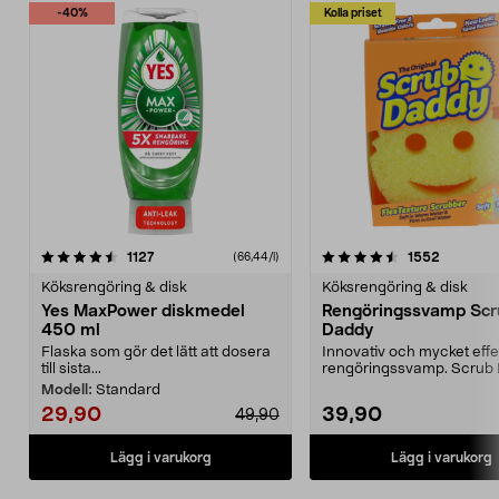
-40%
Kolla priset
4.5 av 5 stjärnor
recensioner
4.5 av 5 stjärnor
recensio
1127
1552
(66,44/l)
Köksrengöring & disk
Köksrengöring & disk
Yes MaxPower diskmedel
Rengöringssvamp Scr
450 ml
Daddy
Flaska som gör det lätt att dosera
Innovativ och mycket effe
till sista...
rengöringssvamp. Scrub
ändrar textur efter v...
Modell:
Standard
29,90
39,90
49,90
Lägg i varukorg
Lägg i varukorg