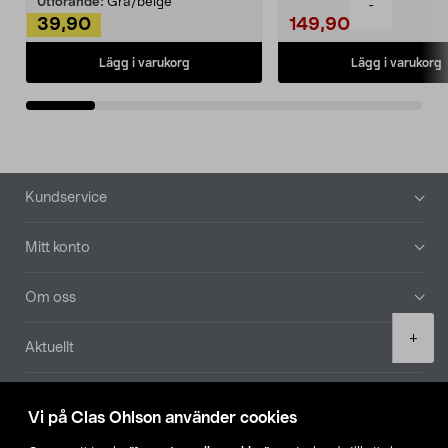
Utförande:
Grå/beige
-
39,90
149,90
Lägg i varukorg
Lägg i varukorg
Sidfot
Kundservice
Mitt konto
Om oss
Product
+
Aktuellt
quantity
Våra bolag
Vi på Clas Ohlson använder cookies
Hitta butik