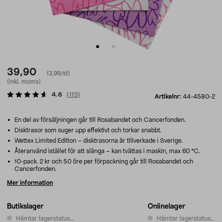
39,90
(3,99/st)
(inkl. moms)
4.6
(
113
)
Artikelnr:
44-4580-2
En del av försäljningen går till Rosabandet och Cancerfonden.
Disktrasor som suger upp effektivt och torkar snabbt.
Wettex Limited Edition – disktrasorna är tillverkade i Sverige.
Återanvänd istället för att slänga – kan tvättas i maskin, max 60 °C.
10-pack. 2 kr och 50 öre per förpackning går till Rosabandet och
Cancerfonden.
Mer information
Butikslager
Onlinelager
Hämtar lagerstatus...
Hämtar lagerstatus...