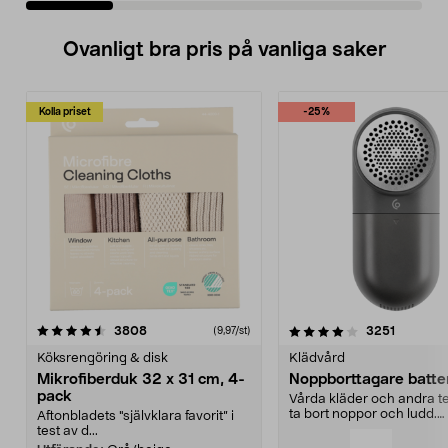
Ovanligt bra pris på vanliga saker
Kolla priset
-25%
4.0av 5 stjärnor
recensioner
4.5av 5 stjärnor
recensio
3808
3251
(9,97/st)
Köksrengöring & disk
Klädvård
Mikrofiberduk 32 x 31 cm, 4-
Noppborttagare batter
pack
Vårda kläder och andra tex
ta bort noppor och ludd.
Aftonbladets "självklara favorit” i
Noppborttagaren fräs...
test av d...