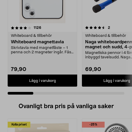
4.5 av 5 stjärnor
recensioner
4.5 av 5 stjärnor
recensioner
1126
2
Whiteboard & tillbehör
Whiteboard & tillbehör
Whiteboard magnettavla
Naga whiteboardpenn
magnet och sudd, 4-
Skrivtavla med magnetfäste – 1
penna och 2 magneter ingår. Fäst
Magnetiska pennor i 4 fä
tavlan på kylskå...
inbyggd tavelsudd. Naga
whiteboardpennor – fäst..
79,90
69,90
Lägg i varukorg
Lägg i varukorg
Ovanligt bra pris på vanliga saker
Kolla priset
-25%