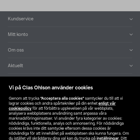
Sidfot
Kundservice
Mitt konto
Om oss
Aktuellt
Våra bolag
Vi på Clas Ohlson använder cookies
Hitta butik
Genom att trycka
”Acceptera alla cookies”
samtycker du till att vi
lagrar cookies och andra spårtekniker på din enhet
enligt vår
cookiepolicy
för att förbättra upplevelsen på vår webbplats,
SE
NO
FI
analysera webbplatsens användning samt anpassa våra
marknadsföringsinsatser. Vi använder fyra kategorier av cookies:
nödvändiga, funktionella, analys och annonsering. För nödvändiga
cookies krävs inte ditt samtycke eftersom dessa cookies är
nödvändiga för att innehållet på webbplatsen ska kunna fungera. Om
du istället vill skräddarsy dina val kan du trycka på
inställningar
. Ditt