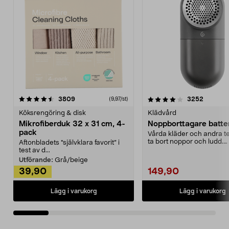
4.0av 5 stjärnor
recensioner
4.5av 5 stjärnor
recensio
3809
3252
(9,97/st)
Köksrengöring & disk
Klädvård
Mikrofiberduk 32 x 31 cm, 4-
Noppborttagare batter
pack
Vårda kläder och andra tex
ta bort noppor och ludd.
Aftonbladets "självklara favorit” i
Noppborttagaren fräs...
test av d...
Utförande:
Grå/beige
39,90
149,90
Lägg i varukorg
Lägg i varukorg