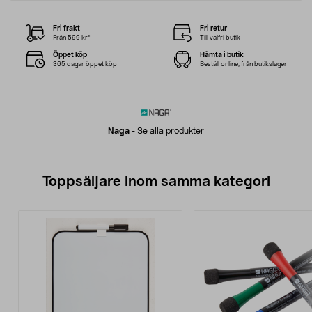
Fri frakt
Fri retur
Från 599 kr*
Till valfri butik
Öppet köp
Hämta i butik
365 dagar öppet köp
Beställ online, från butikslager
Naga
-
Se alla produkter
Toppsäljare inom samma kategori