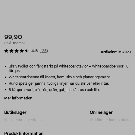
99,90
(inkl. moms)
4.5
(
35
)
Artikelnr:
31-7929
Skriv tydligt och färgstarkt på whiteboardtavlor – whiteboardpennor i 8
färger.
Whiteboardpenna till kontor, hem, skola och planeringstavlor
Rund spets ger jämna, tydliga linjer när du skriver eller ritar.
8 färger: svart, blå, röd, grön, gul, ljusblå, rosa och lila.
Mer information
Butikslager
Onlinelager
Hämtar lagerstatus...
Hämtar lagerstatus...
Produktinformation