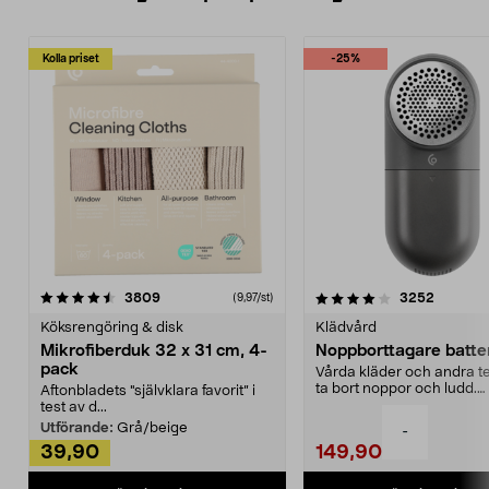
Kolla priset
-25%
4.0av 5 stjärnor
recensioner
4.5av 5 stjärnor
recensio
3809
3252
(9,97/st)
Köksrengöring & disk
Klädvård
Mikrofiberduk 32 x 31 cm, 4-
Noppborttagare batter
pack
Vårda kläder och andra tex
ta bort noppor och ludd.
Aftonbladets "självklara favorit” i
Noppborttagaren fräs...
test av d...
Utförande:
Grå/beige
-
39,90
149,90