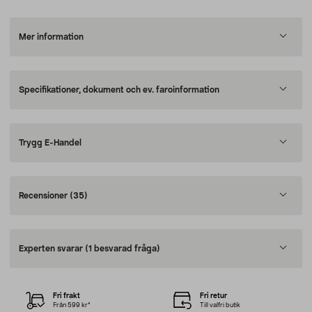
Mer information
Specifikationer, dokument och ev. faroinformation
Trygg E-Handel
Recensioner
(35)
Experten svarar
(1 besvarad fråga)
Fri frakt
Fri retur
Från 599 kr*
Till valfri butik