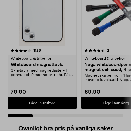
4.5 av 5 stjärnor
recensioner
4.5 av 5 stjärnor
recensioner
1126
2
Whiteboard & tillbehör
Whiteboard & tillbehör
Whiteboard magnettavla
Naga whiteboardpenn
magnet och sudd, 4-
Skrivtavla med magnetfäste – 1
penna och 2 magneter ingår. Fäst
Magnetiska pennor i 4 fä
tavlan på kylskå...
inbyggd tavelsudd. Naga
whiteboardpennor – fäst..
79,90
69,90
Lägg i varukorg
Lägg i varukorg
Ovanligt bra pris på vanliga saker