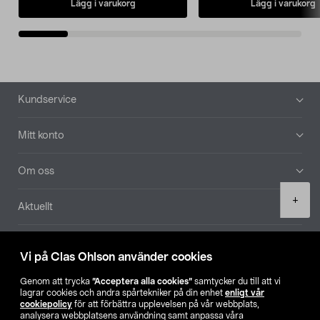
Lägg i varukorg
Lägg i varukorg
Sidfot
Kundservice
Mitt konto
Om oss
Product
+
Aktuellt
quantity
Våra bolag
Vi på Clas Ohlson använder cookies
Hitta butik
Genom att trycka
”Acceptera alla cookies”
samtycker du till att vi
lagrar cookies och andra spårtekniker på din enhet
enligt vår
cookiepolicy
för att förbättra upplevelsen på vår webbplats,
SE
NO
FI
analysera webbplatsens användning samt anpassa våra