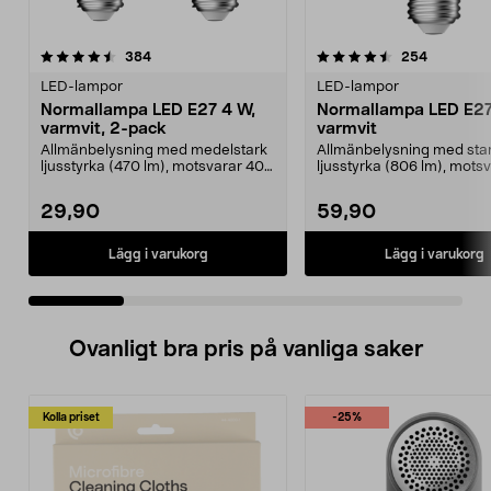
4.5 av 5 stjärnor
recensioner
4.5 av 5 stjärnor
recension
384
254
LED-lampor
LED-lampor
Normallampa LED E27 4 W,
Normallampa LED E27
varmvit, 2-pack
varmvit
Allmänbelysning med medelstark
Allmänbelysning med sta
ljusstyrka (470 lm), motsvarar 40
ljusstyrka (806 lm), mots
W glödlampa. Va...
W glödlampa. Varmvit...
29,90
59,90
Lägg i varukorg
Lägg i varukorg
Ovanligt bra pris på vanliga saker
Kolla priset
-25%