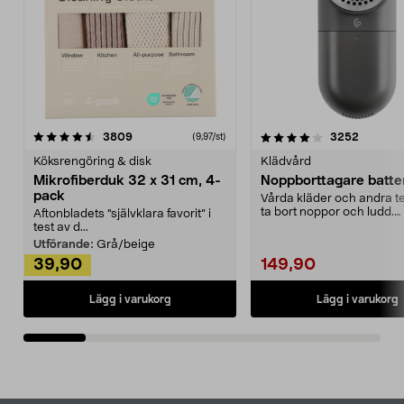
4.0av 5 stjärnor
recensioner
4.5av 5 stjärnor
recensio
3809
3252
(9,97/st)
Köksrengöring & disk
Klädvård
Mikrofiberduk 32 x 31 cm, 4-
Noppborttagare batter
pack
Vårda kläder och andra tex
ta bort noppor och ludd.
Aftonbladets "självklara favorit” i
Noppborttagaren fräs...
test av d...
Utförande:
Grå/beige
39,90
149,90
Lägg i varukorg
Lägg i varukorg