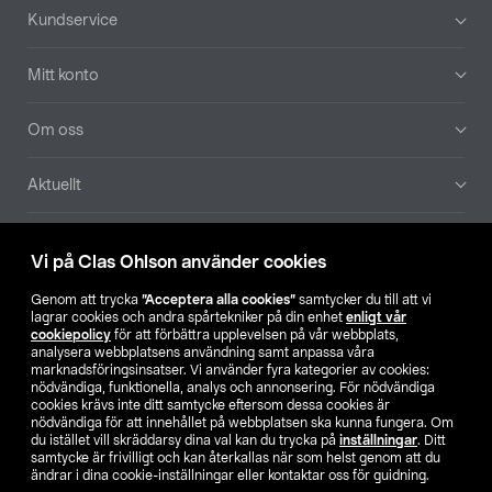
Sidfot
Kundservice
Mitt konto
Om oss
Aktuellt
Våra bolag
Vi på Clas Ohlson använder cookies
Hitta butik
Genom att trycka
”Acceptera alla cookies”
samtycker du till att vi
lagrar cookies och andra spårtekniker på din enhet
enligt vår
cookiepolicy
för att förbättra upplevelsen på vår webbplats,
SE
NO
FI
analysera webbplatsens användning samt anpassa våra
marknadsföringsinsatser. Vi använder fyra kategorier av cookies:
nödvändiga, funktionella, analys och annonsering. För nödvändiga
cookies krävs inte ditt samtycke eftersom dessa cookies är
nödvändiga för att innehållet på webbplatsen ska kunna fungera. Om
du istället vill skräddarsy dina val kan du trycka på
inställningar
. Ditt
samtycke är frivilligt och kan återkallas när som helst genom att du
ändrar i dina cookie-inställningar eller kontaktar oss för guidning.
Köpvillkor
Privacy statement
Klubbvillkor
För företag