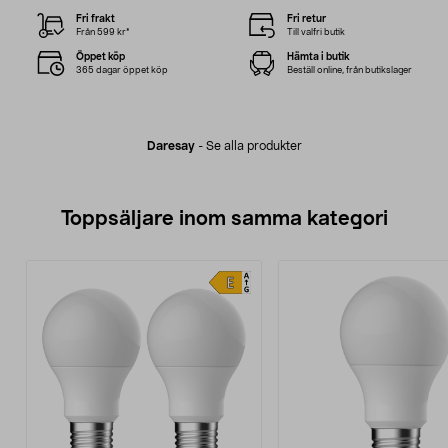
Fri frakt
Fri retur
Från 599 kr*
Till valfri butik
Öppet köp
Hämta i butik
365 dagar öppet köp
Beställ online, från butikslager
Daresay
-
Se alla produkter
Toppsäljare inom samma kategori