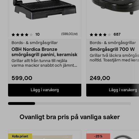
4.0 av 5 stjärnor
recensioner
4.0 av 5 stjärnor
recension
10
687
(599,00/st)
Bords- & smörgåsgrillar
Bords- & smörgåsgrillar
OBH Nordica Bronze
Smörgåsgrill 700 W
smörgåsgrill panini, keramisk
Grillar två läckra smörgå
nolltid. Toastjärn med ke
Grillar allt från tunna till rejäla
beläggning – til...
varma mackor snabbt och jämnt.
OBH Nordica B...
599,00
249,00
Lägg i varukorg
Lägg i varukorg
Ovanligt bra pris på vanliga saker
Kolla priset
-25%