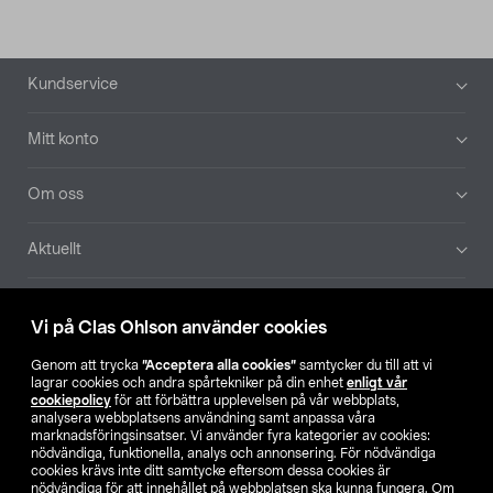
Sidfot
Kundservice
Mitt konto
Om oss
Aktuellt
Våra bolag
Vi på Clas Ohlson använder cookies
Hitta butik
Genom att trycka
”Acceptera alla cookies”
samtycker du till att vi
lagrar cookies och andra spårtekniker på din enhet
enligt vår
cookiepolicy
för att förbättra upplevelsen på vår webbplats,
SE
NO
FI
analysera webbplatsens användning samt anpassa våra
marknadsföringsinsatser. Vi använder fyra kategorier av cookies:
nödvändiga, funktionella, analys och annonsering. För nödvändiga
cookies krävs inte ditt samtycke eftersom dessa cookies är
nödvändiga för att innehållet på webbplatsen ska kunna fungera. Om