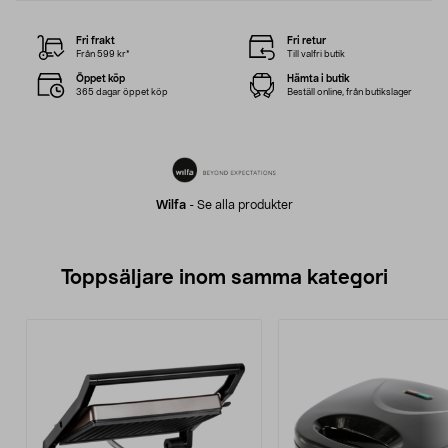
Fri frakt
Fri retur
Från 599 kr*
Till valfri butik
Öppet köp
Hämta i butik
365 dagar öppet köp
Beställ online, från butikslager
Wilfa
-
Se alla produkter
Toppsäljare inom samma kategori