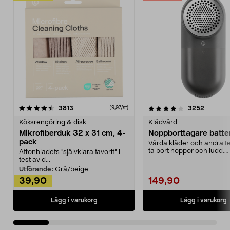
4.0av 5 stjärnor
recensioner
4.5av 5 stjärnor
recensio
3813
3252
(9,97/st)
Köksrengöring & disk
Klädvård
Mikrofiberduk 32 x 31 cm, 4-
Noppborttagare batter
pack
Vårda kläder och andra tex
ta bort noppor och ludd.
Aftonbladets "självklara favorit” i
Noppborttagaren fräs...
test av d...
Utförande:
Grå/beige
39,90
149,90
Lägg i varukorg
Lägg i varukorg