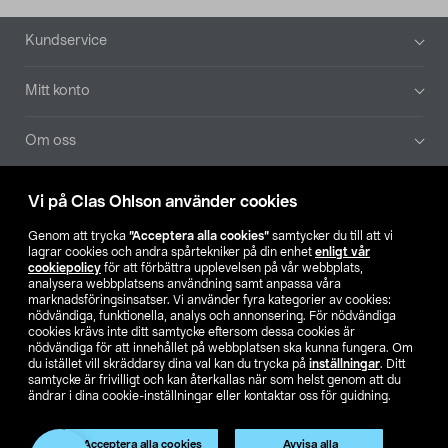
Sidfot
Kundservice
Mitt konto
Om oss
Aktuellt
Vi på Clas Ohlson använder cookies
Genom att trycka
”Acceptera alla cookies”
samtycker du till att vi
Våra bolag
lagrar cookies och andra spårtekniker på din enhet
enligt vår
cookiepolicy
för att förbättra upplevelsen på vår webbplats,
analysera webbplatsens användning samt anpassa våra
Hitta butik
marknadsföringsinsatser. Vi använder fyra kategorier av cookies:
nödvändiga, funktionella, analys och annonsering. För nödvändiga
cookies krävs inte ditt samtycke eftersom dessa cookies är
SE
NO
FI
nödvändiga för att innehållet på webbplatsen ska kunna fungera. Om
du istället vill skräddarsy dina val kan du trycka på
inställningar
. Ditt
samtycke är frivilligt och kan återkallas när som helst genom att du
ändrar i dina cookie-inställningar eller kontaktar oss för guidning.
Acceptera alla cookies
Avvisa alla