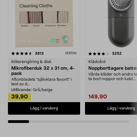
4.0av 5 stjärnor
recensioner
4.5av 5 stjärnor
recensio
3813
3252
(9,97/st)
Köksrengöring & disk
Klädvård
Mikrofiberduk 32 x 31 cm, 4-
Noppborttagare batter
pack
Vårda kläder och andra tex
ta bort noppor och ludd.
Aftonbladets "självklara favorit” i
Noppborttagaren fräs...
test av d...
Utförande:
Grå/beige
39,90
149,90
Lägg i varukorg
Lägg i varukorg