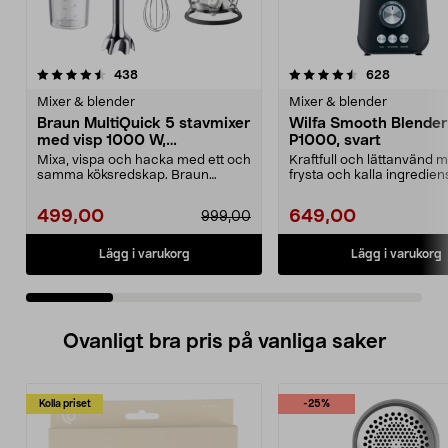
4.5 av 5 stjärnor
recensioner
4.5 av 5 stjärnor
recension
438
628
Mixer & blender
Mixer & blender
Braun MultiQuick 5 stavmixer
Wilfa Smooth Blender
med visp 1000 W,
P1000, svart
MQ50202M
Mixa, vispa och hacka med ett och
Kraftfull och lättanvänd m
samma köksredskap. Braun
frysta och kalla ingrediens
MultiQuick 5 stavmixe...
Smooth B...
499,00
649,00
999,00
Lägg i varukorg
Lägg i varukorg
Ovanligt bra pris på vanliga saker
Kolla priset
-25%