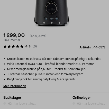
1 299,00
(1299,00/st)
(inkl. moms)
4.9
(
8
)
Artikelnr:
44-6578
Krossa is och mixa frysta bär och släta smoothies på några sekunder.
Wilfa Essential 1500 Auto – kraftfull blender med 1500 W motor.
Mixer med glaskanna på 1,5 liter – räcker till hela familjen.
Justerbar hastighet, pulse-funktion och 2 mixerprogram.
Påfyllningslock för smidig påfyllning. 5 års garanti.
Mer information
Butikslager
Onlinelager
Hämtar lagerstatus...
Hämtar lagerstatus...