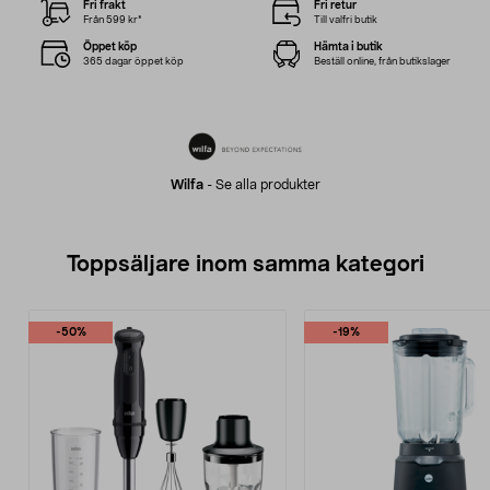
Fri frakt
Fri retur
Från 599 kr*
Till valfri butik
Öppet köp
Hämta i butik
365 dagar öppet köp
Beställ online, från butikslager
Wilfa
-
Se alla produkter
Toppsäljare inom samma kategori
-50%
-19%