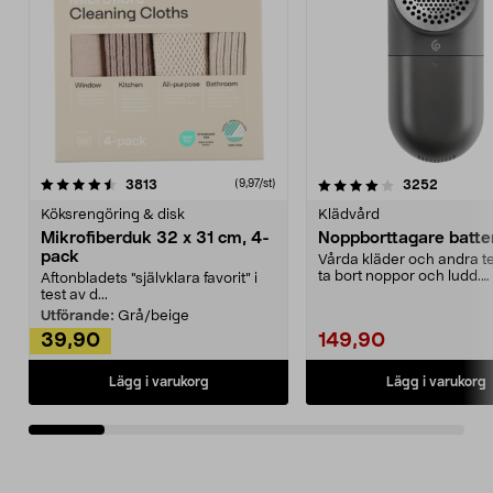
4.0av 5 stjärnor
recensioner
4.5av 5 stjärnor
recensio
3813
3252
(9,97/st)
Köksrengöring & disk
Klädvård
Mikrofiberduk 32 x 31 cm, 4-
Noppborttagare batter
pack
Vårda kläder och andra tex
ta bort noppor och ludd.
Aftonbladets "självklara favorit” i
Noppborttagaren fräs...
test av d...
Utförande:
Grå/beige
39,90
149,90
Lägg i varukorg
Lägg i varukorg