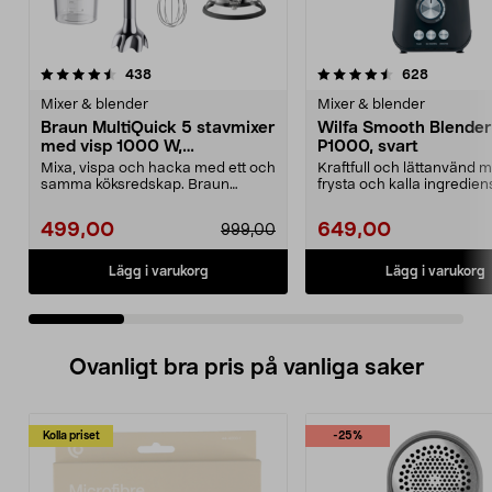
4.5 av 5 stjärnor
recensioner
4.5 av 5 stjärnor
recension
438
628
Mixer & blender
Mixer & blender
Braun MultiQuick 5 stavmixer
Wilfa Smooth Blender
med visp 1000 W,
P1000, svart
MQ50202M
Mixa, vispa och hacka med ett och
Kraftfull och lättanvänd m
samma köksredskap. Braun
frysta och kalla ingrediens
MultiQuick 5 stavmixe...
Smooth B...
499,00
649,00
999,00
Lägg i varukorg
Lägg i varukorg
Ovanligt bra pris på vanliga saker
Kolla priset
-25%