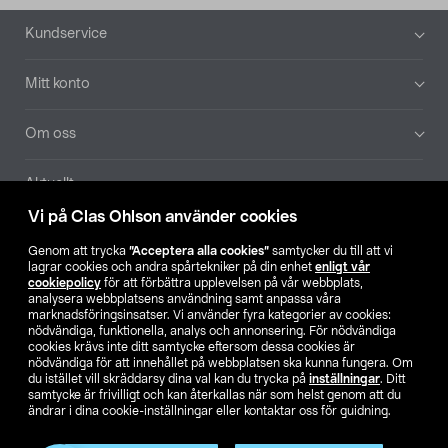
Sidfot
Kundservice
Mitt konto
Om oss
Aktuellt
Vi på Clas Ohlson använder cookies
Våra bolag
Genom att trycka
”Acceptera alla cookies”
samtycker du till att vi
lagrar cookies och andra spårtekniker på din enhet
enligt vår
Hitta butik
cookiepolicy
för att förbättra upplevelsen på vår webbplats,
analysera webbplatsens användning samt anpassa våra
marknadsföringsinsatser. Vi använder fyra kategorier av cookies:
nödvändiga, funktionella, analys och annonsering. För nödvändiga
SE
NO
FI
cookies krävs inte ditt samtycke eftersom dessa cookies är
nödvändiga för att innehållet på webbplatsen ska kunna fungera. Om
du istället vill skräddarsy dina val kan du trycka på
inställningar
. Ditt
samtycke är frivilligt och kan återkallas när som helst genom att du
ändrar i dina cookie-inställningar eller kontaktar oss för guidning.