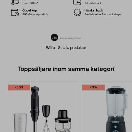
Från 599 kr*
Till valfri butik
Öppet köp
Hämta i butik
365 dagar öppet köp
Beställ online, från butikslager
Wilfa
-
Se alla produkter
Toppsäljare inom samma kategori
-50%
-19%