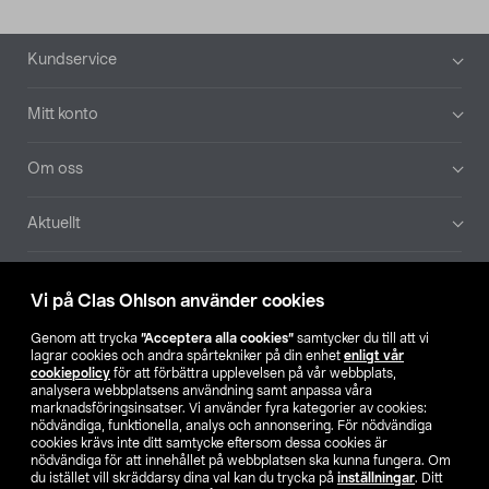
Sidfot
Kundservice
Mitt konto
Om oss
Aktuellt
Våra bolag
Vi på Clas Ohlson använder cookies
Hitta butik
Genom att trycka
”Acceptera alla cookies”
samtycker du till att vi
lagrar cookies och andra spårtekniker på din enhet
enligt vår
cookiepolicy
för att förbättra upplevelsen på vår webbplats,
SE
NO
FI
analysera webbplatsens användning samt anpassa våra
marknadsföringsinsatser. Vi använder fyra kategorier av cookies:
nödvändiga, funktionella, analys och annonsering. För nödvändiga
cookies krävs inte ditt samtycke eftersom dessa cookies är
nödvändiga för att innehållet på webbplatsen ska kunna fungera. Om
du istället vill skräddarsy dina val kan du trycka på
inställningar
. Ditt