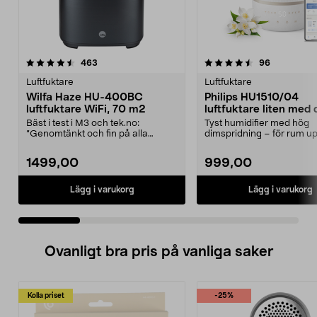
4.5 av 5 stjärnor
recensioner
4.5 av 5 stjärnor
recensione
463
96
Luftfuktare
Luftfuktare
Wilfa Haze HU-400BC
Philips HU1510/04
luftfuktare WiFi, 70 m2
luftfuktare liten med d
m2
Bäst i test i M3 och tek.no:
Tyst humidifier med hög
”Genomtänkt och fin på alla
dimspridning – för rum upp 
nivåer. Tiptop!”. Effek...
m2. Philip HU1510/04 ...
1499,00
999,00
Lägg i varukorg
Lägg i varukorg
Ovanligt bra pris på vanliga saker
Kolla priset
-25%