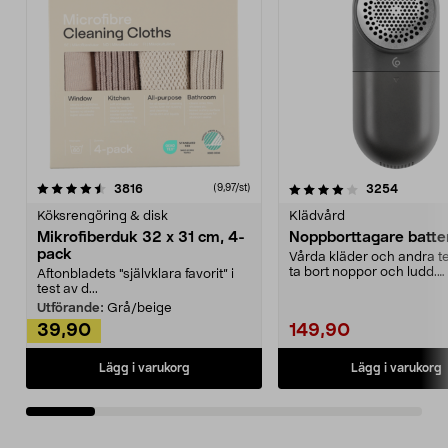
4.0av 5 stjärnor
recensioner
4.5av 5 stjärnor
recensio
3816
3254
(9,97/st)
Köksrengöring & disk
Klädvård
Mikrofiberduk 32 x 31 cm, 4-
Noppborttagare batter
pack
Vårda kläder och andra tex
ta bort noppor och ludd.
Aftonbladets "självklara favorit” i
Noppborttagaren fräs...
test av d...
Utförande:
Grå/beige
39,90
149,90
Lägg i varukorg
Lägg i varukorg