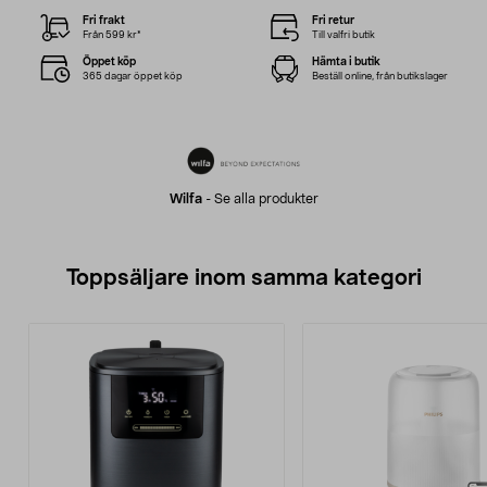
Fri frakt
Fri retur
Från 599 kr*
Till valfri butik
Öppet köp
Hämta i butik
365 dagar öppet köp
Beställ online, från butikslager
Wilfa
-
Se alla produkter
Toppsäljare inom samma kategori