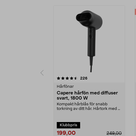
5 av 5 stjärnor
4.5 av 5 stjärnor
recensioner
226
Hårfönar
Capere hårfön med diffuser
svart, 1800 W
Kompakt hårblås för snabb
torkning av ditt hår. Hårtork med 2
hastigheter för pe...
Klubbpris
199,00
249,00