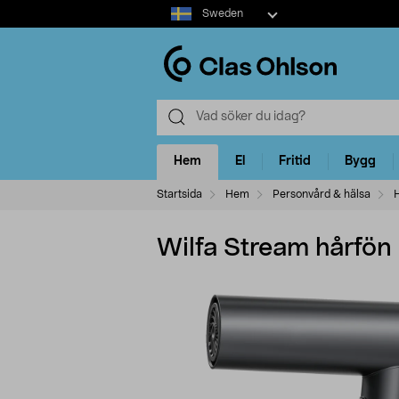
Select
Sweden
market
Hem
El
Fritid
Bygg
Startsida
Hem
Personvård & hälsa
Wilfa Stream hårfön