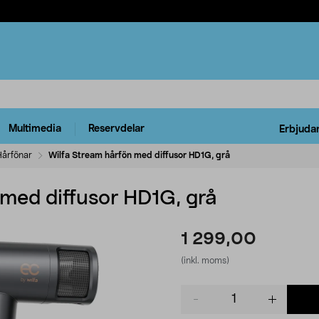
Multimedia
Reservdelar
Erbjuda
Hårfönar
Wilfa Stream hårfön med diffusor HD1G, grå
 med diffusor HD1G, grå
1 299,00
(inkl. moms)
Product
quantity