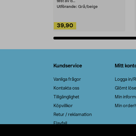
test av d...
Utförande:
Grå/beige
39,90
Lägg i varukorg
Sidfot
Kundservice
Mitt kont
Vanliga frågor
Logga in/R
Kontakta oss
Glömt lös
Tillgänglighet
Min inform
Köpvillkor
Min orderh
Retur / reklamation
Elavfall
Cookie policy