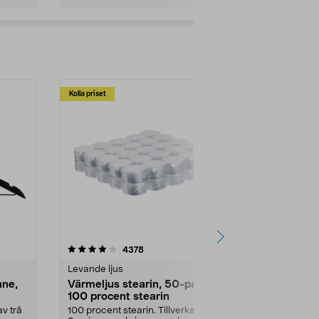
Kolla priset
Multibuy
4.5av 5 stjärnor
recensioner
4.5
4378
2
Levande ljus
Rengöringsm
nne,
Värmeljus stearin, 50-pack,
Bikarbonat
100 procent stearin
Ett allsidigt 
städning och 
v trä
100 procent stearin. Tillverkade i