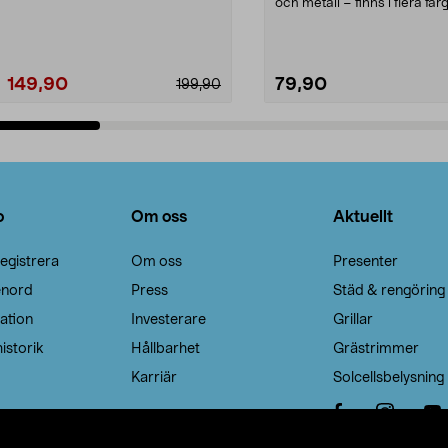
Noppborttagaren fräs...
och metall – finns i flera färg
Galge med sv...
149,90
79,90
199,90
Lägg i varukorg
Lägg i varukorg
o
Om oss
Aktuellt
egistrera
Om oss
Presenter
enord
Press
Städ & rengöring
ation
Investerare
Grillar
istorik
Hållbarhet
Grästrimmer
Karriär
Solcellsbelysning