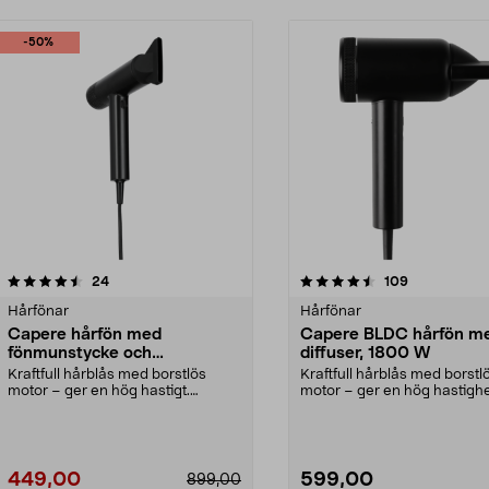
-50%
4.5 av 5 stjärnor
recensioner
4.0 av 5 stjärnor
recensioner
24
109
Hårfönar
Hårfönar
Capere hårfön med
Capere BLDC hårfön m
fönmunstycke och
diffuser, 1800 W
kalluftsfunktion, 2000W
Kraftfull hårblås med borstlös
Kraftfull hårblås med borstl
motor – ger en hög hastigt.
motor – ger en hög hastighe
Hårtork med 3 värmelä...
Capere BLDC hårtor...
449,00
599,00
899,00