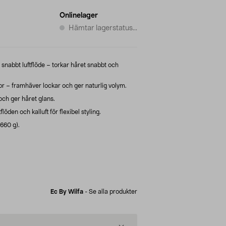
Onlinelager
Hämtar lagerstatus...
snabbt luftflöde – torkar håret snabbt och
r – framhäver lockar och ger naturlig volym.
och ger håret glans.
öden och kalluft för flexibel styling.
660 g).
Ec By Wilfa
-
Se alla produkter