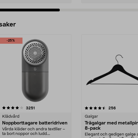
 saker
-25%
4.5av 5 stjärnor
recensioner
4.0av 5 stjärnor
recensioner
3251
256
Klädvård
Galgar
Noppborttagare batteridriven
Trägalgar med metallpi
8-pack
Vårda kläder och andra textilier –
ta bort noppor och ludd.
Elegant och gedigen galge a