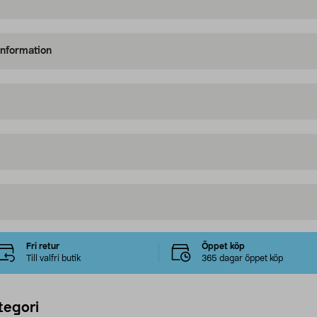
information
Fri retur
Öppet köp
Till valfri butik
365 dagar öppet köp
tegori