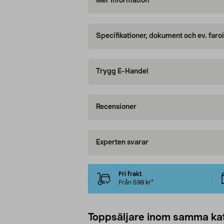
Mer information
Specifikationer, dokument och ev. faro
Trygg E-Handel
Recensioner
Experten svarar
Fri frakt
Från 599 kr*
Toppsäljare inom samma ka