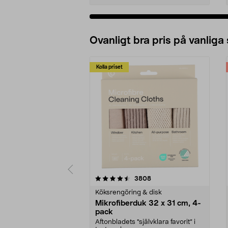
Ovanligt bra pris på vanliga
Kolla priset
5av 5 stjärnor
4.0av 5 stjärnor
recensioner
3808
Köksrengöring & disk
Mikrofiberduk 32 x 31 cm, 4-
pack
Aftonbladets "självklara favorit” i