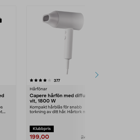
4.5 av 5 stjärnor
recensioner
4.0
377
2
Hårfönar
Hårfönar
ed
Capere hårfön med diffuser
Hårfön Rem
vit, 1800 W
Protect A
ös
Kompakt hårblås för snabb
Hårfön med u
t.
torkning av ditt hår. Hårtork med 2
Keratin Protec
hastigheter för pe...
mandelolja gö
Klubbpris
199,00
699,00
249,00