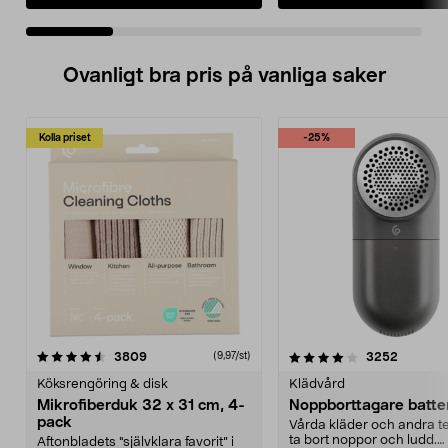
Ovanligt bra pris på vanliga saker
Kolla priset
-25%
4.0av 5 stjärnor
recensioner
4.5av 5 stjärnor
recensio
3809
3252
(9,97/st)
Köksrengöring & disk
Klädvård
Mikrofiberduk 32 x 31 cm, 4-
Noppborttagare batter
pack
Vårda kläder och andra tex
ta bort noppor och ludd.
Aftonbladets "självklara favorit” i