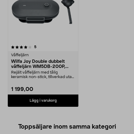
recensioner
5
Våffeljärn
Wilfa Joy Double dubbelt
våffeljärn WM5DB-200P,
svart
Rejält våffeljärn med tålig
keramisk non-stick, tillverkad utan
PFAS. Wilfa Joy ...
1 199,00
Lägg i varukorg
Toppsäljare inom samma kategori