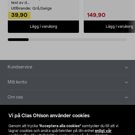
Noppborttagaren fräs...
test av d...
Utförande:
Grå/beige
39,90
149,90
Lägg i varukorg
Lägg i varukorg
Sidfot
Kundservice
Mitt konto
Om oss
Aktuellt
Vi på Clas Ohlson använder cookies
Genom att trycka
”Acceptera alla cookies”
samtycker du till att vi
Våra bolag
lagrar cookies och andra spårtekniker på din enhet
enligt vår