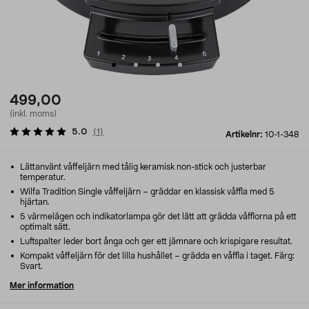
499,00
(inkl. moms)
5.0
(
1
)
Artikelnr:
10-1-348
Lättanvänt våffeljärn med tålig keramisk non-stick och justerbar
temperatur.
Wilfa Tradition Single våffeljärn – gräddar en klassisk våffla med 5
hjärtan.
5 värmelägen och indikatorlampa gör det lätt att grädda våfflorna på ett
optimalt sätt.
Luftspalter leder bort ånga och ger ett jämnare och krispigare resultat.
Kompakt våffeljärn för det lilla hushållet – grädda en våffla i taget. Färg:
Svart.
Mer information