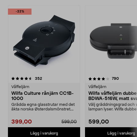
-33%
4.0 av 5 stjärnor
recensioner
4.0 av 5 stjärnor
recension
352
790
Våffeljärn
Våffeljärn
Wilfa Culture rånjärn CC1B-
Wilfa våffeljärn dubbe
1000
BDWA-516W, matt sva
Grädda egna glasstrutar med det
Välj gräddningsgrad och vä
äkta norska Østerdalsmönstret.
lampan lyser. Wilfa dubbel
Wilfa Culture rån...
våffeljärn med j...
399,00
599,00
599,00
Lägg i varukorg
Lägg i varukorg