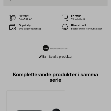
Fri frakt
Fri retur
Från 599 kr*
Till valfri butik
Öppet köp
Hämta i butik
365 dagar öppet köp
Beställ online, från butikslager
Wilfa
-
Se alla produkter
Kompletterande produkter i samma
serie