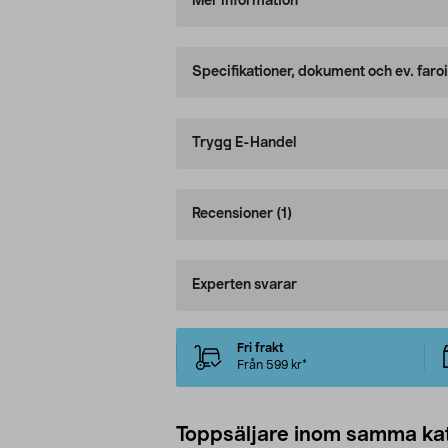
Mer information
Specifikationer, dokument och ev. faro
Trygg E-Handel
Recensioner
(1)
Experten svarar
Fri frakt
Från 599 kr*
Toppsäljare inom samma ka