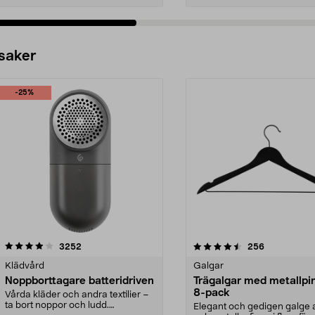
 saker
-25%
4.5av 5 stjärnor
recensioner
4.0av 5 stjärnor
recensioner
3252
256
Klädvård
Galgar
Noppborttagare batteridriven
Trägalgar med metallpi
8-pack
Vårda kläder och andra textilier –
ta bort noppor och ludd.
Elegant och gedigen galge a