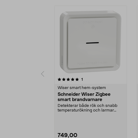
0 av 5 stjärnor
recensioner
1
0.0 av 5 stjärnor
Wiser smart hem-system
Schneider Wiser Zigbee
smart brandvarnare
Detekterar både rök och snabb
temperaturökning och larmar
även via app. Schneide...
749,00