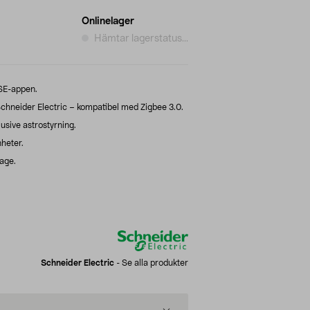
Onlinelager
Hämtar lagerstatus...
 SE-appen.
chneider Electric – kompatibel med Zigbee 3.0.
lusive astrostyrning.
heter.
tage.
Schneider Electric
-
Se alla produkter