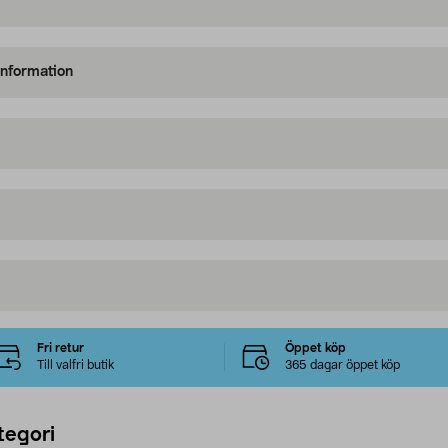
information
Fri retur
Öppet köp
Till valfri butik
365 dagar öppet köp
tegori