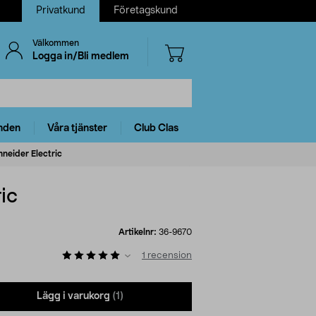
Privatkund
Företagskund
Välkommen
Logga in/Bli medlem
nden
Våra tjänster
Club Clas
neider Electric
ic
Artikelnr:
36-9670
1
recension
Lägg i varukorg
(1)