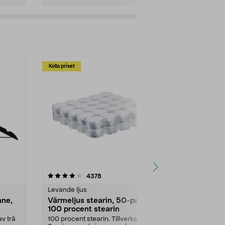
Kolla priset
Multibuy
4.5av 5 stjärnor
recensioner
4.5
4378
2
Levande ljus
Rengöringsm
nne,
Värmeljus stearin, 50-pack,
Bikarbonat
100 procent stearin
Ett allsidigt 
städning och 
v trä
100 procent stearin. Tillverkade i