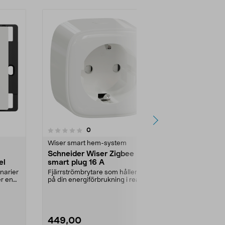
recensioner
0
0.0 av 5 stjärnor
0.0
Wiser smart hem-system
Rörelsevakte
Schneider Wiser Zigbee
Schneider 
el
smart plug 16 A
rörselsede
inomhus 
enarier
Fjärrströmbrytare som håller koll
PIR-sensor m
er en
på din energiförbrukning i realtid.
160 graders d
Schneider ...
Exxact WDE00
449,00
899,00