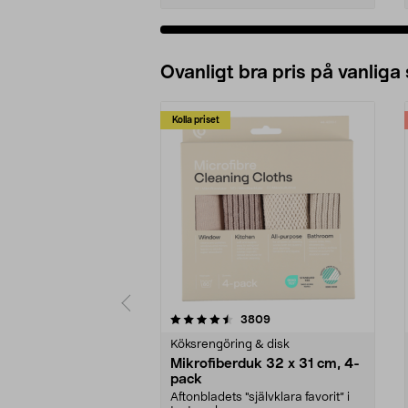
Ovanligt bra pris på vanliga
Kolla priset
5av 5 stjärnor
4.0av 5 stjärnor
recensioner
3809
Köksrengöring & disk
Mikrofiberduk 32 x 31 cm, 4-
pack
Aftonbladets "självklara favorit” i