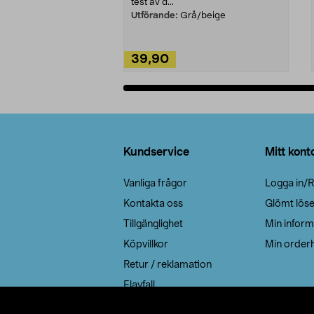
test av d...
Utförande:
Grå/beige
39,90
Lägg i varukorg
Sidfot
Kundservice
Mitt kont
Vanliga frågor
Logga in/R
Kontakta oss
Glömt lös
Tillgänglighet
Min inform
Köpvillkor
Min orderh
Retur / reklamation
Elavfall
Cookie policy