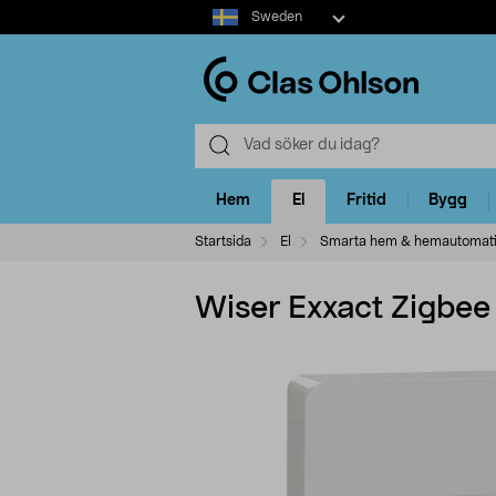
Select
Sweden
market
Hem
El
Fritid
Bygg
Startsida
El
Smarta hem & hemautomat
Wiser Exxact Zigbee 