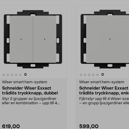
recensioner
recensioner
0
0
0.0 av 5 stjärnor
0.0 av 5 stjärnor
Wiser smart hem-system
Wiser smart hem-system
Schneider Wiser Exxact
Schneider Wiser Exxact
trådlös tryckknapp, dubbel
trådlös tryckknapp, enk
Styr 2 grupper av ljus/gardiner
Fjärrstyr upp till 4 Wiser-sc
eller en kombination – upp till 4
– en grupp ljus/gardiner ell
Wiser-scenarie...
kombinati...
619,00
599,00