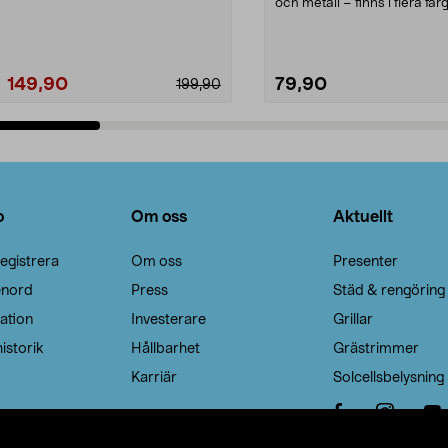
Noppborttagaren fräs...
och metall – finns i flera färg
Galge med sv...
149,90
79,90
199,90
Lägg i varukorg
Lägg i varukorg
o
Om oss
Aktuellt
egistrera
Om oss
Presenter
enord
Press
Städ & rengöring
ation
Investerare
Grillar
istorik
Hållbarhet
Grästrimmer
Karriär
Solcellsbelysning