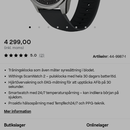
4 299,00
(inkl. moms)
5.0
(
2
)
Artikelnr:
44-9987-1
Träningsklocka som även mäter syresättning i blodet.
Withings ScanWatch 2 – pulsklocka med hela 30 dagars batteritid.
Hjärtövervakning och EKG-mätning för att upptäcka AFib på 30
sekunder.
Smartwatch med 24/7 temperaturspårning – kan indikera början på
sjukdom.
Proaktiv hälsospårning med TempTech24/7 och PPG-teknik.
Mer information
Butikslager
Onlinelager