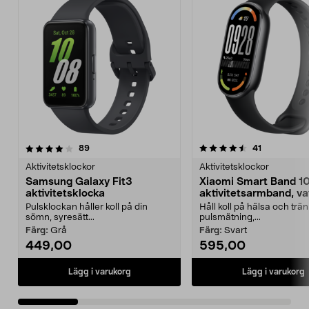
4.5 av 5 stjärnor
recensioner
4.5 av 5 stjärnor
recensioner
89
41
Aktivitetsklockor
Aktivitetsklockor
Samsung Galaxy Fit3
Xiaomi Smart Band 1
aktivitetsklocka
aktivitetsarmband, va
Pulsklockan håller koll på din
Håll koll på hälsa och trä
sömn, syresätt...
pulsmätning,...
Färg:
Grå
Färg:
Svart
449,00
595,00
Lägg i varukorg
Lägg i varukorg