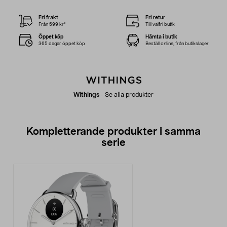
Fri frakt
Fri retur
Från 599 kr*
Till valfri butik
Öppet köp
Hämta i butik
365 dagar öppet köp
Beställ online, från butikslager
Withings
-
Se alla produkter
Kompletterande produkter i samma
serie