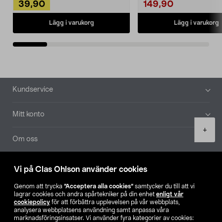
39,90
149,90
Lägg i varukorg
Lägg i varukorg
Sidfot
Kundservice
Mitt konto
Product
+
quantity
Om oss
Aktuellt
Vi på Clas Ohlson använder cookies
Genom att trycka
”Acceptera alla cookies”
samtycker du till att vi
Våra bolag
lagrar cookies och andra spårtekniker på din enhet
enligt vår
cookiepolicy
för att förbättra upplevelsen på vår webbplats,
analysera webbplatsens användning samt anpassa våra
Hitta butik
marknadsföringsinsatser. Vi använder fyra kategorier av cookies: