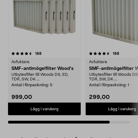
4.5av 5 stjärnor
recensioner
recensione
168
168
Avfuktare
Avfuktare
SMF-antimögelfilter Wood's
SMF-antimögelfilter 
Utbytesfilter till Woods DS, ED,
Utbytesfilter till Woods DS
TDR, SW, DK ...
TDR, SW, DK ...
Antal i förpackning:
5
Antal i förpackning:
1
999,00
299,00
Lägg i varukorg
Lägg i varukorg