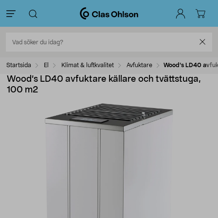
Startsida
El
Klimat & luftkvalitet
Avfuktare
Wood’s LD40 avfukt
Wood’s LD40 avfuktare källare och tvättstuga,
100 m2