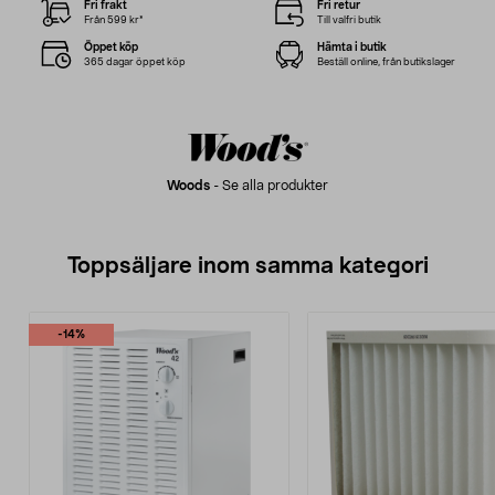
Fri frakt
Fri retur
Från 599 kr*
Till valfri butik
Öppet köp
Hämta i butik
365 dagar öppet köp
Beställ online, från butikslager
Woods
-
Se alla produkter
Toppsäljare inom samma kategori
-14%