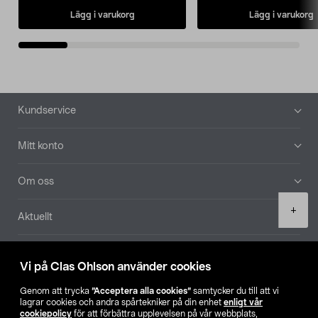
Lägg i varukorg
Lägg i varukorg
Sidfot
Kundservice
Mitt konto
Om oss
Product
+
Aktuellt
quantity
Våra bolag
Vi på Clas Ohlson använder cookies
Hitta butik
Genom att trycka
”Acceptera alla cookies”
samtycker du till att vi
lagrar cookies och andra spårtekniker på din enhet
enligt vår
cookiepolicy
för att förbättra upplevelsen på vår webbplats,