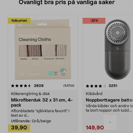
Ovanligt bra pris på vanliga saker
Kolla priset
-25%
4.0av 5 stjärnor
recensioner
4.5av 5 stjärnor
recensio
3808
3251
(9,97/st)
Köksrengöring & disk
Klädvård
Mikrofiberduk 32 x 31 cm, 4-
Noppborttagare batter
pack
Vårda kläder och andra tex
ta bort noppor och ludd.
Aftonbladets "självklara favorit” i
Noppborttagaren fräs...
test av d...
Utförande:
Grå/beige
-
39,90
149,90