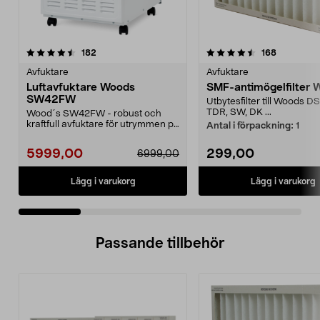
4.5 av 5 stjärnor
recensioner
4.5 av 5 stjärnor
recensione
182
168
Avfuktare
Avfuktare
Luftavfuktare Woods
SMF-antimögelfilter 
SW42FW
Utbytesfilter till Woods DS
TDR, SW, DK ...
Wood´s SW42FW - robust och
kraftfull avfuktare för utrymmen på
Antal i förpackning:
1
upp till 190 m². ...
5999,00
299,00
6999,00
Lägg i varukorg
Lägg i varukorg
Passande tillbehör