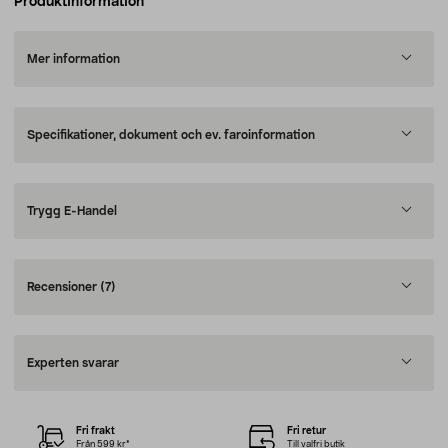
Produktinformation
Mer information
Specifikationer, dokument och ev. faroinformation
Trygg E-Handel
Recensioner
(7)
Experten svarar
Fri frakt
Fri retur
Från 599 kr*
Till valfri butik