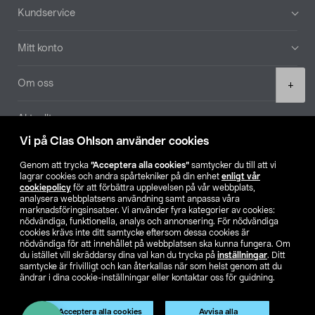
Sidfot
Kundservice
Mitt konto
Product
Om oss
+
quantity
Aktuellt
Vi på Clas Ohlson använder cookies
Våra bolag
Genom att trycka
”Acceptera alla cookies”
samtycker du till att vi
lagrar cookies och andra spårtekniker på din enhet
enligt vår
Hitta butik
cookiepolicy
för att förbättra upplevelsen på vår webbplats,
analysera webbplatsens användning samt anpassa våra
marknadsföringsinsatser. Vi använder fyra kategorier av cookies:
nödvändiga, funktionella, analys och annonsering. För nödvändiga
SE
NO
FI
cookies krävs inte ditt samtycke eftersom dessa cookies är
nödvändiga för att innehållet på webbplatsen ska kunna fungera. Om
du istället vill skräddarsy dina val kan du trycka på
inställningar
. Ditt
samtycke är frivilligt och kan återkallas när som helst genom att du
ändrar i dina cookie-inställningar eller kontaktar oss för guidning.
Acceptera alla cookies
Avvisa alla
Köpvillkor
Privacy statement
Klubbvillkor
För företag