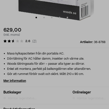
629,00
(inkl. moms)
2.6
(
7
)
Artikelnr:
36-8768
Maxa kylkapaciteten från din portabla AC.
Dörrtätning för AC håller damm, insekter och värme ute.
Woods tätningssats för dörr – passar alla typer av dörrar.
Enkel att montera, perfekt på balkongdörren eller altandörren.
Gör att rummet förblir svalt och skönt. Mått 210 x 90 cm.
Mer information
Butikslager
Onlinelager
Hämtar lagerstatus...
Hämtar lagerstatus...