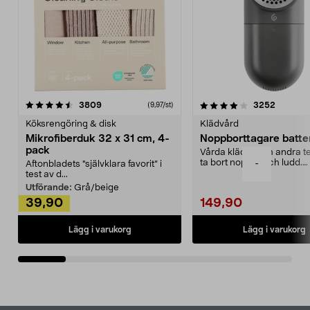
4.0av 5 stjärnor
recensioner
4.5av 5 stjärnor
recensio
3809
3252
(9,97/st)
Köksrengöring & disk
Klädvård
Mikrofiberduk 32 x 31 cm, 4-
Noppborttagare batter
pack
Vårda kläder och andra tex
ta bort noppor och ludd.
-
Aftonbladets "självklara favorit” i
Noppborttagaren fräs...
test av d...
Utförande:
Grå/beige
39,90
149,90
Lägg i varukorg
Lägg i varukorg