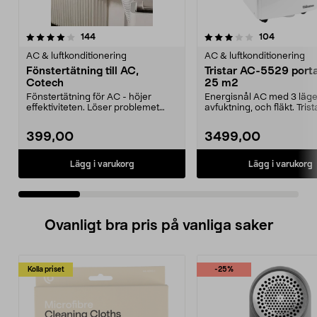
3.5 av 5 stjärnor
recensioner
4.0 av 5 stjärnor
recension
144
104
AC & luftkonditionering
AC & luftkonditionering
Fönstertätning till AC,
Tristar AC-5529 port
Cotech
25 m2
Fönstertätning för AC - höjer
Energisnål AC med 3 läge
effektiviteten. Löser problemet
avfuktning, och fläkt. Tris
med att sätta fast...
5529 – porta...
399,00
3499,00
Lägg i varukorg
Lägg i varukorg
Ovanligt bra pris på vanliga saker
Kolla priset
-25%