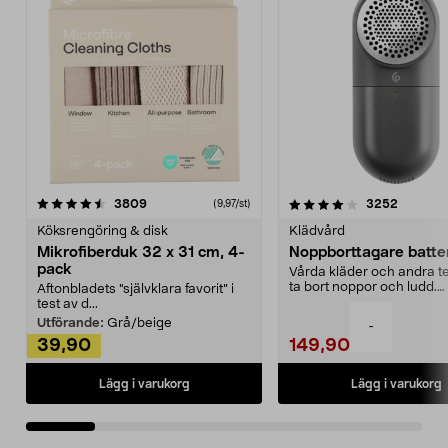
4.0av 5 stjärnor
recensioner
4.5av 5 stjärnor
recensio
3809
3252
(9,97/st)
Köksrengöring & disk
Klädvård
Mikrofiberduk 32 x 31 cm, 4-
Noppborttagare batter
pack
Vårda kläder och andra tex
ta bort noppor och ludd.
Aftonbladets "självklara favorit” i
Noppborttagaren fräs...
test av d...
Utförande:
Grå/beige
-
39,90
149,90
Lägg i varukorg
Lägg i varukorg