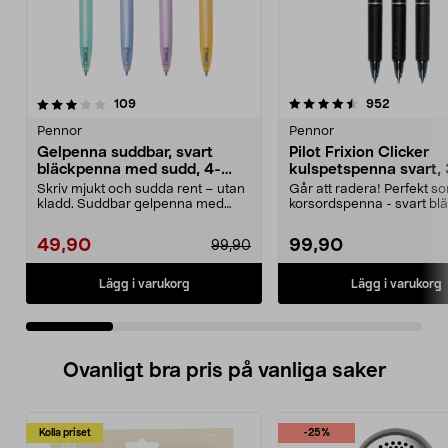
4.5 av 5 stjärnor
recensioner
4.5 av 5 stjärnor
recension
109
952
Pennor
Pennor
Gelpenna suddbar, svart
Pilot Frixion Clicker
bläckpenna med sudd, 4-
kulspetspenna svart,
pack
Skriv mjukt och sudda rent – utan
Går att radera! Perfekt s
kladd. Suddbar gelpenna med
korsordspenna - svart blä
svart bläck – perf...
Skönt gummerat grepp oc.
49,90
99,90
99,90
Lägg i varukorg
Lägg i varukorg
Ovanligt bra pris på vanliga saker
Kolla priset
-25%