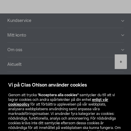
Sidfot
Kundservice
Mitt konto
Om oss
Product
+
Aktuellt
quantity
Våra bolag
Vi på Clas Ohlson använder cookies
Hitta butik
Genom att trycka
”Acceptera alla cookies”
samtycker du till att vi
lagrar cookies och andra spårtekniker på din enhet
enligt vår
cookiepolicy
för att förbättra upplevelsen på vår webbplats,
SE
NO
FI
analysera webbplatsens användning samt anpassa våra
marknadsföringsinsatser. Vi använder fyra kategorier av cookies:
nödvändiga, funktionella, analys och annonsering. För nödvändiga
cookies krävs inte ditt samtycke eftersom dessa cookies är
nödvändiga för att innehållet på webbplatsen ska kunna fungera. Om