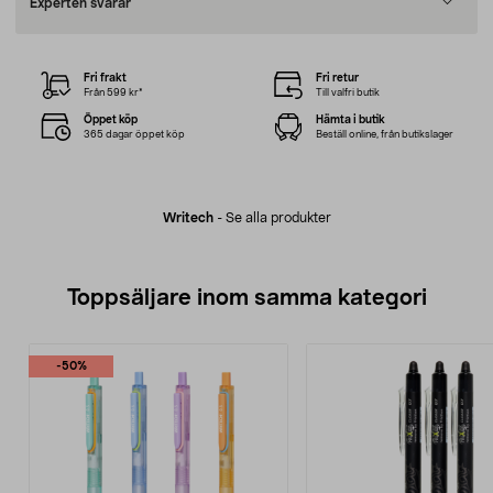
Experten svarar
Fri frakt
Fri retur
Från 599 kr*
Till valfri butik
Öppet köp
Hämta i butik
365 dagar öppet köp
Beställ online, från butikslager
Writech
-
Se alla produkter
Toppsäljare inom samma kategori
-50%