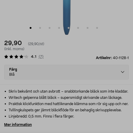
29,90
(29,90/st)
(inkl. moms)
4.1
(
7
)
Artikelnr:
40-1128-1
Select
Färg
variant
Blå
Skriv bekvämt och utan avbrott – snabbtorkande bläck som inte kladdar.
Writech gelpenna blått bläck – supersmidigt skrivande utan läckage.
Praktisk klickfunktion med hattliknande klämma som rör sig upp och ner.
Tvillingkulspets ger jämnt bläckflöde för en behaglig skrivupplevelse.
Linjebredd: 0,5 mm. Finns i flera färger.
Mer information