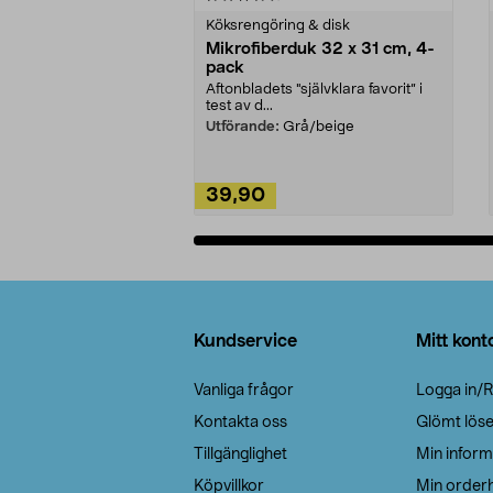
Köksrengöring & disk
Mikrofiberduk 32 x 31 cm, 4-
pack
Aftonbladets "självklara favorit” i
test av d...
Utförande:
Grå/beige
39,90
Lägg i varukorg
Sidfot
Kundservice
Mitt kont
Vanliga frågor
Logga in/R
Kontakta oss
Glömt lös
Tillgänglighet
Min inform
Köpvillkor
Min orderh