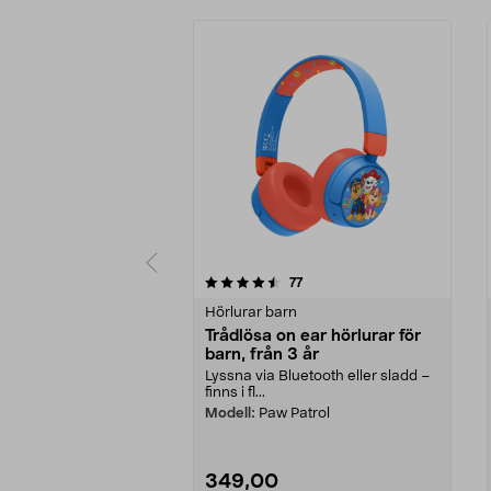
5 av 5 stjärnor
4.5 av 5 stjärnor
recensioner
77
Hörlurar barn
Trådlösa on ear hörlurar för
barn, från 3 år
Lyssna via Bluetooth eller sladd –
finns i fl...
Modell:
Paw Patrol
349,00