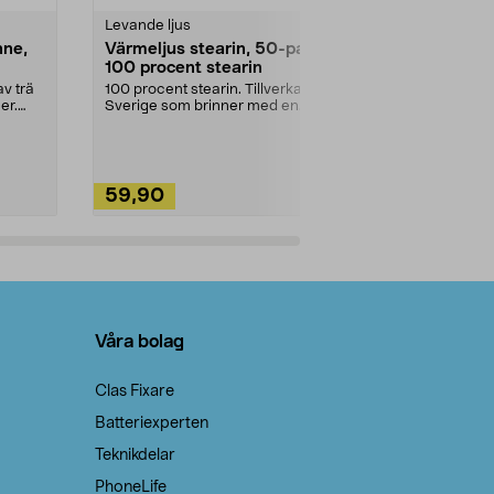
Levande ljus
Rengöringsm
nne,
Värmeljus stearin, 50-pack,
Bikarbonat
100 procent stearin
Ett allsidigt 
städning och 
v trä
100 procent stearin. Tillverkade i
ute. Städa med
er.
Sverige som brinner med en
vacker och sotfri ...
59,90
49,90
Lägg i varukorg
Lägg
Våra bolag
Clas Fixare
Batteriexperten
Teknikdelar
PhoneLife