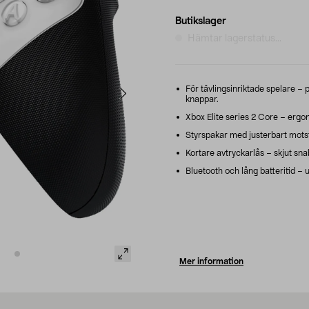
Butikslager
Hämtar lagerstatus...
För tävlingsinriktade spelare 
knappar.
Xbox Elite series 2 Core – erg
Styrspakar med justerbart motstå
Kortare avtryckarlås – skjut sn
Bluetooth och lång batteritid – 
Mer information