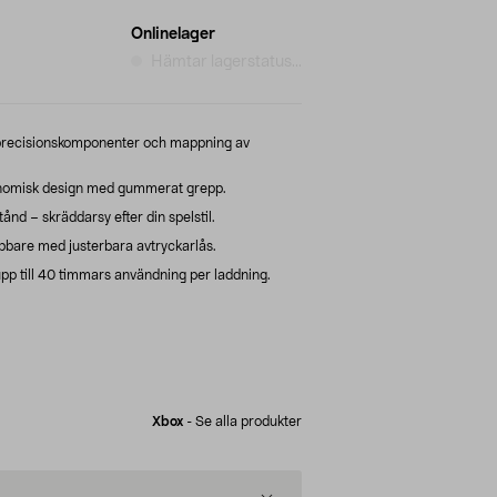
Onlinelager
Hämtar lagerstatus...
– precisionskomponenter och mappning av
onomisk design med gummerat grepp.
nd – skräddarsy efter din spelstil.
abbare med justerbara avtryckarlås.
upp till 40 timmars användning per laddning.
Xbox
-
Se alla produkter