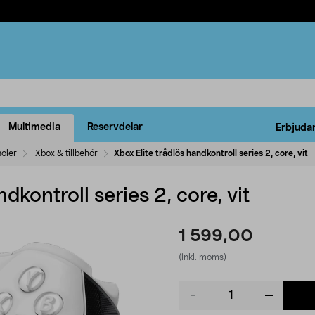
Multimedia
Reservdelar
Erbjuda
oler
Xbox & tillbehör
Xbox Elite trådlös handkontroll series 2, core, vit
dkontroll series 2, core, vit
1 599,00
(inkl. moms)
Product
quantity