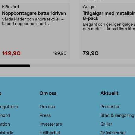
Klädvård
Galgar
Noppborttagare batteridriven
Trägalgar med metallpi
8-pack
Vårda kläder och andra textilier –
ta bort noppor och ludd.
Elegant och gedigen galge a
Noppborttagaren fräs...
och metall – finns i flera färg
Galge med sv...
149,90
79,90
199,90
Lägg i varukorg
Lägg i varukorg
o
Om oss
Aktuellt
egistrera
Om oss
Presenter
enord
Press
Städ & rengöring
ation
Investerare
Grillar
istorik
Hållbarhet
Grästrimmer