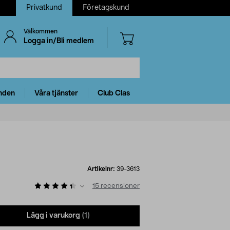
Privatkund
Företagskund
Välkommen
Logga in/Bli medlem
nden
Våra tjänster
Club Clas
Artikelnr:
39-3613
15
recensioner
Lägg i varukorg
(1)