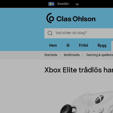
Select
Sweden
market
Hem
El
Fritid
Bygg
Startsida
Multimedia
Gaming & spelkons
Xbox Elite trådlös han