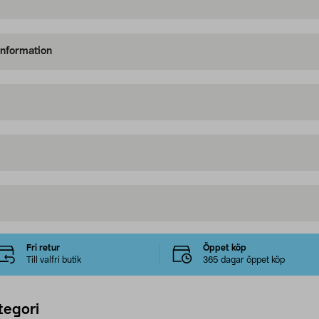
information
Fri retur
Öppet köp
Till valfri butik
365 dagar öppet köp
tegori