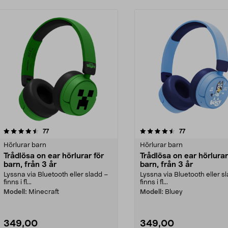
4.5 av 5 stjärnor
recensioner
4.5 av 5 stjärnor
recensioner
77
77
Hörlurar barn
Hörlurar barn
Trådlösa on ear hörlurar för
Trådlösa on ear hörlurar
barn, från 3 år
barn, från 3 år
Lyssna via Bluetooth eller sladd –
Lyssna via Bluetooth eller s
finns i fl...
finns i fl...
Modell:
Minecraft
Modell:
Bluey
349,00
349,00