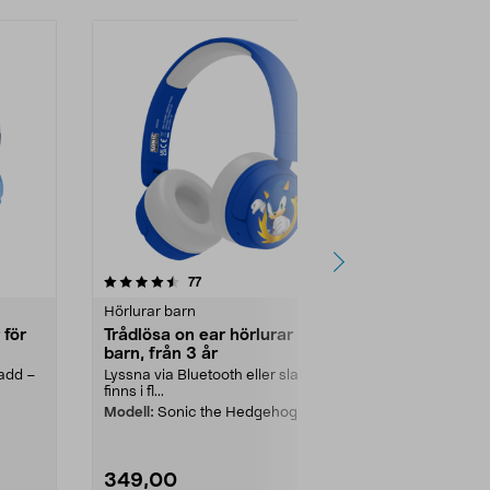
4.0 av 5 stjärnor
recensioner
4.5
77
8
Hörlurar barn
Hörlursställ &
 för
Trådlösa on ear hörlurar för
Exibel ställ
barn, från 3 år
och headset
transparen
ladd –
Lyssna via Bluetooth eller sladd –
Håll ordning 
finns i fl...
förvara upp ti
och 1 headset.
Modell:
Sonic the Hedgehog
349,00
149,90