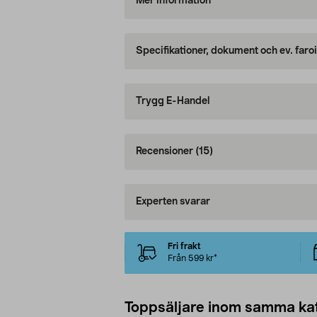
Mer information
Specifikationer, dokument och ev. faro
Trygg E-Handel
Recensioner
(15)
Experten svarar
Fri frakt
Från 599 kr*
Toppsäljare inom samma ka