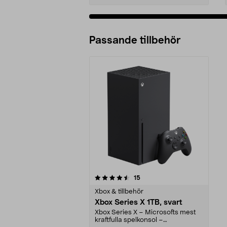
Passande tillbehör
5av 5 stjärnor
recensioner
15
Xbox & tillbehör
Xbox Series X 1TB, svart
Xbox Series X – Microsofts mest
kraftfulla spelkonsol –