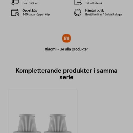
Från 599 kr*
Till valfri butik
Öppet köp
Hämta i butik
365 dagar öppet köp
Beställ online, från butikslager
Xiaomi
-
Se alla produkter
Kompletterande produkter i samma
serie