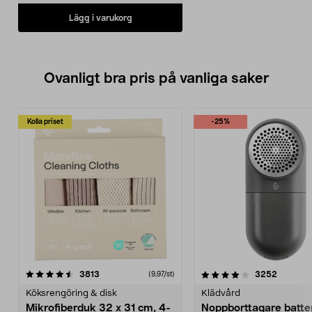
Lägg i varukorg
Ovanligt bra pris på vanliga saker
Kolla priset
-25%
4.0av 5 stjärnor
recensioner
4.5av 5 stjärnor
recensio
3813
3252
(9,97/st)
Köksrengöring & disk
Klädvård
Mikrofiberduk 32 x 31 cm, 4-
Noppborttagare batter