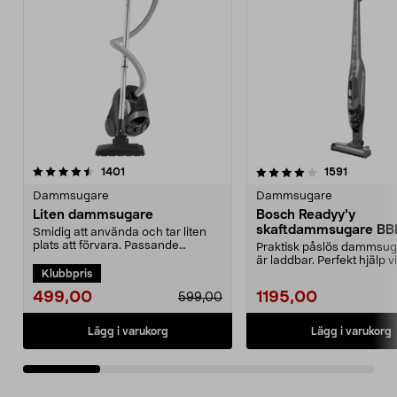
4.0 av 5 stjärnor
recensioner
4.5 av 5 stjärnor
recension
1401
1591
Dammsugare
Dammsugare
Liten dammsugare
Bosch Readyy'y
skaftdammsugare B
Smidig att använda och tar liten
14,4 V
plats att förvara. Passande
Praktisk påslös dammsu
dammsugarpåse 44-17...
är laddbar. Perfekt hjälp v
Klubbpris
snabbstädning. 2-i-...
499,00
1195,00
599,00
Lägg i varukorg
Lägg i varukorg