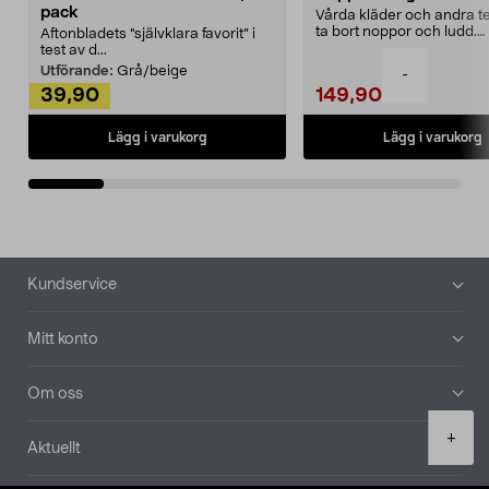
pack
Vårda kläder och andra tex
ta bort noppor och ludd.
Aftonbladets "självklara favorit” i
Noppborttagaren fräs...
test av d...
Utförande:
Grå/beige
-
39,90
149,90
Lägg i varukorg
Lägg i varukorg
Sidfot
Kundservice
Mitt konto
Om oss
Product
+
Aktuellt
quantity