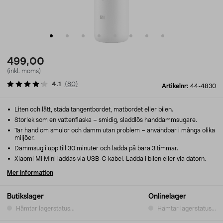
499,00
(inkl. moms)
4.1
(
80
)
Artikelnr:
44-4830
Liten och lätt, städa tangentbordet, matbordet eller bilen.
Storlek som en vattenflaska – smidig, sladdlös handdammsugare.
Tar hand om smulor och damm utan problem – användbar i många olika
miljöer.
Dammsug i upp till 30 minuter och ladda på bara 3 timmar.
Xiaomi Mi Mini laddas via USB-C kabel. Ladda i bilen eller via datorn.
Mer information
Butikslager
Onlinelager
Hämtar lagerstatus...
Hämtar lagerstatus...