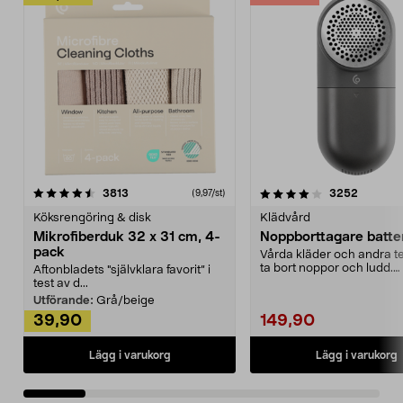
4.0av 5 stjärnor
recensioner
4.5av 5 stjärnor
recensio
3813
3252
(9,97/st)
Köksrengöring & disk
Klädvård
Mikrofiberduk 32 x 31 cm, 4-
Noppborttagare batter
pack
Vårda kläder och andra tex
ta bort noppor och ludd.
Aftonbladets "självklara favorit” i
Noppborttagaren fräs...
test av d...
Utförande:
Grå/beige
39,90
149,90
Lägg i varukorg
Lägg i varukorg