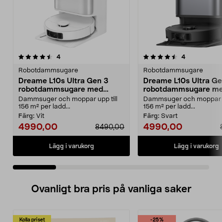
4.5 av 5 stjärnor
recensioner
5.0 av 5 stjärnor
recensioner
4
4
Robotdammsugare
Robotdammsugare
Dreame L10s Ultra Gen 3
Dreame L10s Ultra Ge
robotdammsugare med
robotdammsugare m
mopp och självtömning
mopp och självtömni
Dammsuger och moppar upp till
Dammsuger och moppar up
156 m² per ladd...
156 m² per ladd...
Färg:
Vit
Färg:
Svart
4990,00
4990,00
8490,00
Lägg i varukorg
Lägg i varukorg
Ovanligt bra pris på vanliga saker
Kolla priset
-25%