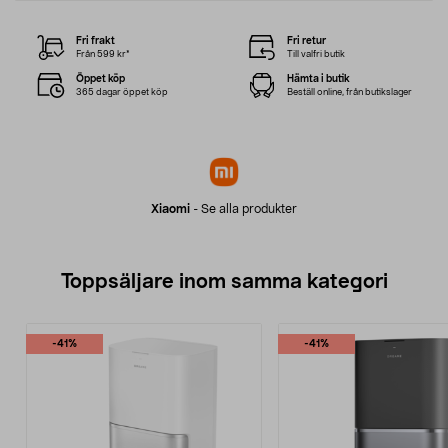
Fri frakt
Fri retur
Från 599 kr*
Till valfri butik
Öppet köp
Hämta i butik
365 dagar öppet köp
Beställ online, från butikslager
Xiaomi
-
Se alla produkter
Toppsäljare inom samma kategori
-41%
-41%