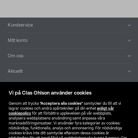
Sidfot
Kundservice
Mitt konto
Om oss
Aktuellt
Våra bolag
Vi på Clas Ohlson använder cookies
Hitta butik
Genom att trycka
”Acceptera alla cookies”
samtycker du till att vi
lagrar cookies och andra spårtekniker på din enhet
enligt vår
cookiepolicy
för att förbättra upplevelsen på vår webbplats,
SE
NO
FI
analysera webbplatsens användning samt anpassa våra
marknadsföringsinsatser. Vi använder fyra kategorier av cookies:
nödvändiga, funktionella, analys och annonsering. För nödvändiga
cookies krävs inte ditt samtycke eftersom dessa cookies är