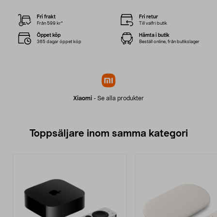
Fri frakt
Fri retur
Från 599 kr*
Till valfri butik
Öppet köp
Hämta i butik
365 dagar öppet köp
Beställ online, från butikslager
Xiaomi
-
Se alla produkter
Toppsäljare inom samma kategori