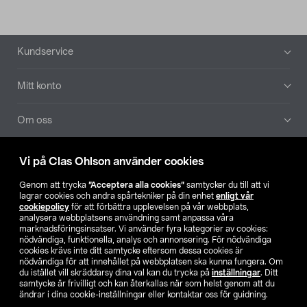
Sidfot
Kundservice
Mitt konto
Om oss
Aktuellt
Vi på Clas Ohlson använder cookies
Genom att trycka
”Acceptera alla cookies”
samtycker du till att vi
Våra bolag
lagrar cookies och andra spårtekniker på din enhet
enligt vår
cookiepolicy
för att förbättra upplevelsen på vår webbplats,
analysera webbplatsens användning samt anpassa våra
Hitta butik
marknadsföringsinsatser. Vi använder fyra kategorier av cookies:
nödvändiga, funktionella, analys och annonsering. För nödvändiga
cookies krävs inte ditt samtycke eftersom dessa cookies är
SE
NO
FI
nödvändiga för att innehållet på webbplatsen ska kunna fungera. Om
du istället vill skräddarsy dina val kan du trycka på
inställningar
. Ditt
samtycke är frivilligt och kan återkallas när som helst genom att du
ändrar i dina cookie-inställningar eller kontaktar oss för guidning.