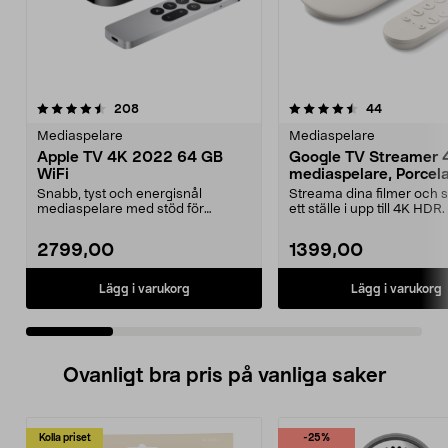
4.5 av 5 stjärnor
recensioner
4.5 av 5 stjärnor
recensione
208
44
Mediaspelare
Mediaspelare
Apple TV 4K 2022 64 GB
Google TV Streamer 
WiFi
mediaspelare, Porcela
Snabb, tyst och energisnål
Streama dina filmer och s
mediaspelare med stöd för
ett ställe i upp till 4K HDR.
HDR10+. Apple TV 4K 2022 64...
Google S...
2799,00
1399,00
Lägg i varukorg
Lägg i varukorg
Ovanligt bra pris på vanliga saker
Kolla priset
-25%