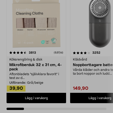
4.0av 5 stjärnor
recensioner
4.5av 5 stjärnor
recensio
3813
3252
(9,97/st)
Köksrengöring & disk
Klädvård
Mikrofiberduk 32 x 31 cm, 4-
Noppborttagare batter
pack
Vårda kläder och andra tex
ta bort noppor och ludd.
Aftonbladets "självklara favorit” i
Noppborttagaren fräs...
test av d...
Utförande:
Grå/beige
39,90
149,90
Lägg i varukorg
Lägg i varukorg