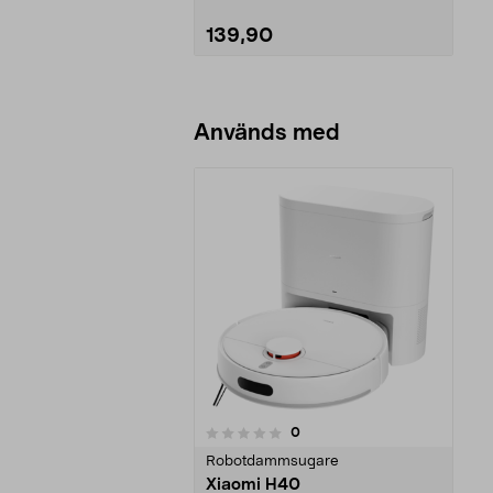
139,90
Lägg i varukorg
Används med
recensioner
0
0 av 5 stjärnor
Robotdammsugare
Xiaomi H40