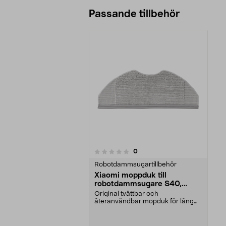
Passande tillbehör
recensioner
0
0 av 5 stjärnor
Robotdammsugartillbehör
Xiaomi moppduk till
robotdammsugare S40,
S40C, H40, 2-pack
Original tvättbar och
återanvändbar mopduk för lång
hållbarhet. För Xiaomi robot...