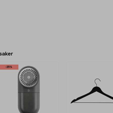
 saker
-25%