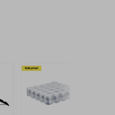
Kolla priset
Multibuy