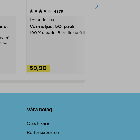
4.5av 5 stjärnor
recensioner
4.5
4378
2
Levande ljus
Rengöringsm
nne,
Värmeljus, 50-pack
Bikarbonat
100 % stearin. Brinntid ca 6 tim.
Ett allsidigt 
städning och 
v trä
ute. Städa med
er.
59,90
49,90
Lägg i varukorg
Lägg
Våra bolag
Clas Fixare
Batteriexperten