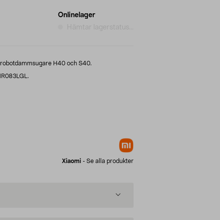
Onlinelager
Hämtar lagerstatus...
mi robotdammsugare H40 och S40.
BHR083LGL.
Xiaomi
-
Se alla produkter