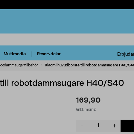
Multimedia
Reservdelar
Erbjuda
otdammsugartillbehör
Xiaomi huvudborste till robotdammsugare H40/S4
 till robotdammsugare H40/S40
169,90
(inkl. moms)
Product
quantity