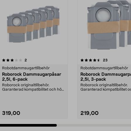
4.5 av 5 stjärnor
recensioner
5.0 av 5 stjärnor
recensioner
2
23
Robotdammsugartillbehör
Robotdammsugartillbehör
Roborock Dammsugarpåsar
Roborock Dammsugarp
2,5l, 6-pack
2,5l, 3-pack
Roborock originaltillbehör.
Roborock originaltillbehör.
Garanterad kompatibilitet och hög
Garanterad kompatibilitet 
kvalitet. 2,5 lite...
kvalitet. 2,5 lite...
319,00
219,00