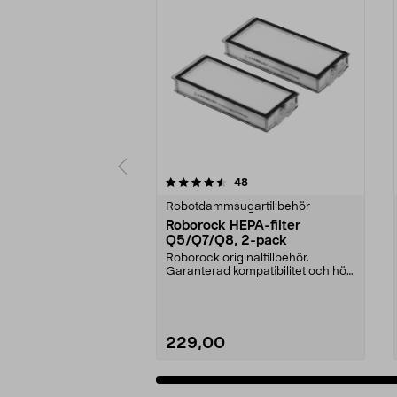
5 av 5 stjärnor
3.0 av 5 stjärnor
recensioner
48
Robotdammsugartillbehör
Roborock HEPA-filter
Q5/Q7/Q8, 2-pack
Roborock originaltillbehör.
Garanterad kompatibilitet och hög
kvalitet. Hög filt...
229,00