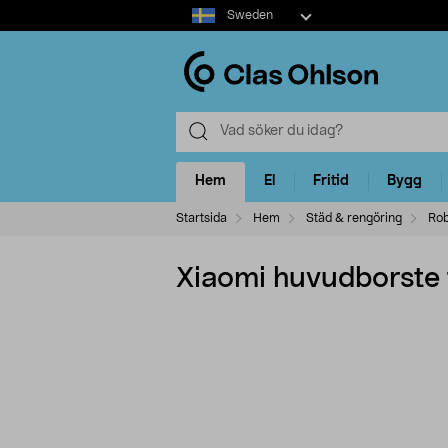
Select
Sweden
market
Hem
El
Fritid
Bygg
Startsida
Hem
Städ & rengöring
Rob
Xiaomi huvudborste