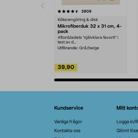
5av 5 stjärnor
4.0av 5 stjärnor
recensioner
3809
Köksrengöring & disk
Mikrofiberduk 32 x 31 cm, 4-
pack
Aftonbladets "självklara favorit” i
test av d...
Utförande:
Grå/beige
39,90
Lägg i varukorg
Sidfot
Kundservice
Mitt kont
Vanliga frågor
Logga in/R
Kontakta oss
Glömt lös