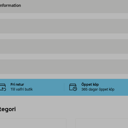
information
Fri retur
Öppet köp
Till valfri butik
365 dagar öppet köp
tegori