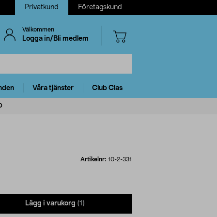
Privatkund
Företagskund
Välkommen
Logga in/Bli medlem
nden
Våra tjänster
Club Clas
0
Artikelnr:
10-2-331
Lägg i varukorg
(1)