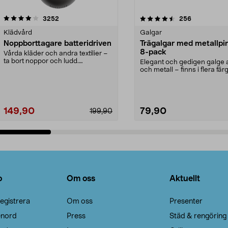
4.5av 5 stjärnor
recensioner
4.0av 5 stjärnor
recensioner
3252
256
Klädvård
Galgar
Noppborttagare batteridriven
Trägalgar med metallpi
8-pack
Vårda kläder och andra textilier –
ta bort noppor och ludd.
Elegant och gedigen galge a
Noppborttagaren fräs...
och metall – finns i flera färg
Galge med sv...
149,90
79,90
199,90
Lägg i varukorg
Lägg i varukorg
o
Om oss
Aktuellt
egistrera
Om oss
Presenter
enord
Press
Städ & rengöring