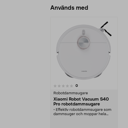
Används med
recensioner
0
0 av 5 stjärnor
Robotdammsugare
Xiaomi Robot Vacuum S40
Pro robotdammsugare
• Effektiv robotdammsugare som
dammsuger och moppar hela
hemmet.
• Xiaomi S40 Pro med 15 000 Pa
sugkraft och avancerad