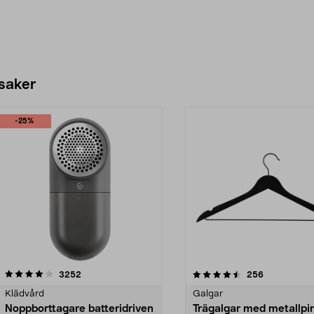
 saker
-25%
4.5av 5 stjärnor
recensioner
4.0av 5 stjärnor
recensioner
3252
256
Klädvård
Galgar
Noppborttagare batteridriven
Trägalgar med metallpi