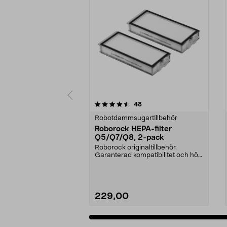
5 av 5 stjärnor
3.0 av 5 stjärnor
recensioner
48
Robotdammsugartillbehör
Roborock HEPA-filter
Q5/Q7/Q8, 2-pack
Roborock originaltillbehör.
Garanterad kompatibilitet och hög
kvalitet. Hög filt...
229,00