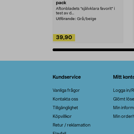
pack
Aftonbladets "självklara favorit” i
test av d...
Utförande:
Grå/beige
39,90
Lägg i varukorg
Sidfot
Kundservice
Mitt kont
Vanliga frågor
Logga in/R
Kontakta oss
Glömt lös
Tillgänglighet
Min inform
Köpvillkor
Min orderh
Retur / reklamation
Elavfall