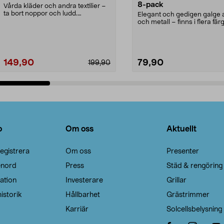
8-pack
Vårda kläder och andra textilier –
ta bort noppor och ludd.
Elegant och gedigen galge a
Noppborttagaren fräs...
och metall – finns i flera färg
Galge med sv...
149,90
79,90
199,90
Lägg i varukorg
Lägg i varukorg
o
Om oss
Aktuellt
egistrera
Om oss
Presenter
enord
Press
Städ & rengöring
ation
Investerare
Grillar
istorik
Hållbarhet
Grästrimmer
Karriär
Solcellsbelysning