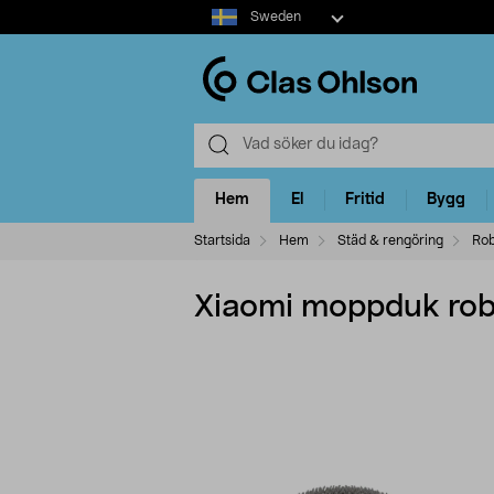
Select
Sweden
market
Hem
El
Fritid
Bygg
Startsida
Hem
Städ & rengöring
Rob
Xiaomi moppduk rob