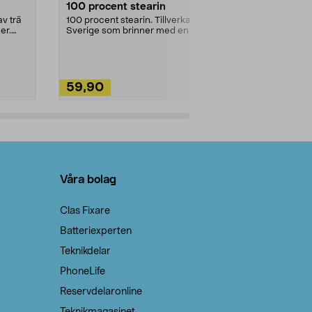
100 procent stearin
Ett allsidigt 
städning och 
v trä
100 procent stearin. Tillverkade i
ute. Städa med
er.
Sverige som brinner med en
vacker och sotfri ...
59,90
49,90
Lägg i varukorg
Lägg
Våra bolag
Clas Fixare
Batteriexperten
Teknikdelar
PhoneLife
Reservdelaronline
Teknikmagasinet