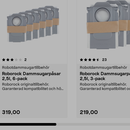
4.5 av 5 stjärnor
recensioner
4.5 av 5 stjärnor
recensioner
2
23
Robotdammsugartillbehör
Robotdammsugartillbehör
Roborock Dammsugarpåsar
Roborock Dammsugarp
2,5l, 6-pack
2,5l, 3-pack
Roborock originaltillbehör.
Roborock originaltillbehör.
Garanterad kompatibilitet och hög
Garanterad kompatibilitet 
kvalitet. 2,5 lite...
kvalitet. 2,5 lite...
319,00
219,00