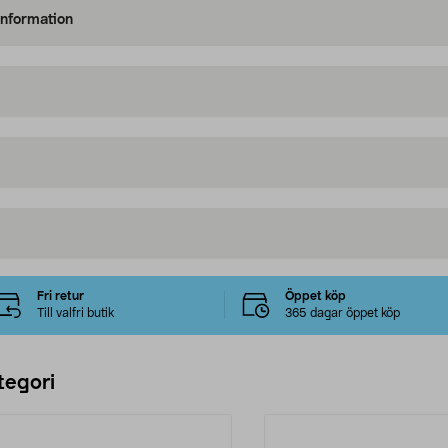
information
Fri retur
Öppet köp
Till valfri butik
365 dagar öppet köp
tegori