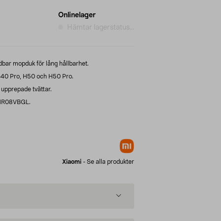
Onlinelager
Hämtar lagerstatus...
dbar mopduk för lång hållbarhet.
40 Pro, H50 och H50 Pro.
l upprepade tvättar.
BHR08VBGL.
Xiaomi
-
Se alla produkter