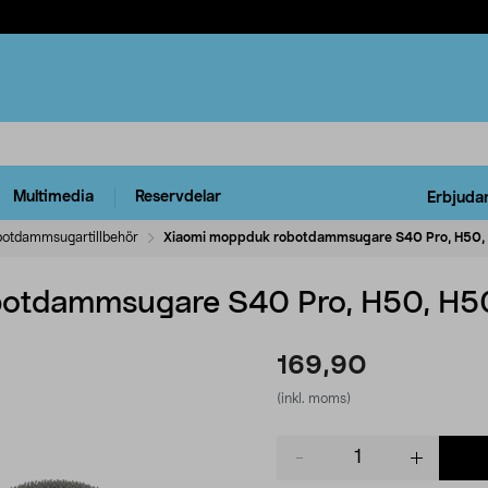
Multimedia
Reservdelar
Erbjuda
otdammsugartillbehör
Xiaomi moppduk robotdammsugare S40 Pro, H50,
otdammsugare S40 Pro, H50, H5
169,90
(inkl. moms)
Product
quantity