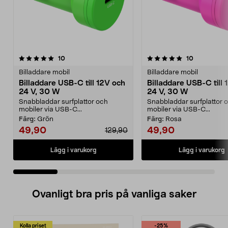
5.0 av 5 stjärnor
recensioner
4.5 av 5 stjärnor
recensioner
10
10
Billaddare mobil
Billaddare mobil
Billaddare USB-C till 12V och
Billaddare USB-C till 
24 V, 30 W
24 V, 30 W
Snabbladdar surfplattor och
Snabbladdar surfplattor 
mobiler via USB-C...
mobiler via USB-C...
Färg:
Grön
Färg:
Rosa
49,90
49,90
129,90
Lägg i varukorg
Lägg i varukorg
Ovanligt bra pris på vanliga saker
Kolla priset
-25%