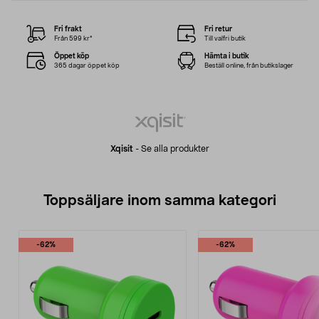
Fri frakt
Fri retur
Från 599 kr*
Till valfri butik
Öppet köp
Hämta i butik
365 dagar öppet köp
Beställ online, från butikslager
Xqisit
-
Se alla produkter
Toppsäljare inom samma kategori
-62%
-62%