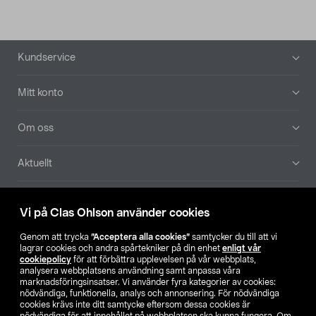
Sidfot
Kundservice
Mitt konto
Om oss
Aktuellt
Våra bolag
Vi på Clas Ohlson använder cookies
Hitta butik
Genom att trycka
”Acceptera alla cookies”
samtycker du till att vi
lagrar cookies och andra spårtekniker på din enhet
enligt vår
cookiepolicy
för att förbättra upplevelsen på vår webbplats,
SE
NO
FI
analysera webbplatsens användning samt anpassa våra
marknadsföringsinsatser. Vi använder fyra kategorier av cookies:
nödvändiga, funktionella, analys och annonsering. För nödvändiga
cookies krävs inte ditt samtycke eftersom dessa cookies är