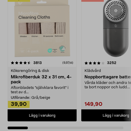
4.0av 5 stjärnor
recensioner
4.5av 5 stjärnor
recensio
3813
3252
(9,97/st)
Köksrengöring & disk
Klädvård
Mikrofiberduk 32 x 31 cm, 4-
Noppborttagare batter
pack
Vårda kläder och andra tex
ta bort noppor och ludd.
Aftonbladets "självklara favorit” i
Noppborttagaren fräs...
test av d...
Utförande:
Grå/beige
39,90
149,90
Lägg i varukorg
Lägg i varukorg