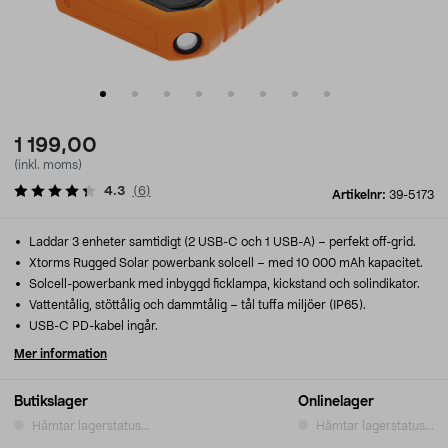
1 199,00
(inkl. moms)
4.3
(
6
)
Artikelnr:
39-5173
Laddar 3 enheter samtidigt (2 USB-C och 1 USB-A) – perfekt off-grid.
Xtorms Rugged Solar powerbank solcell – med 10 000 mAh kapacitet.
Solcell-powerbank med inbyggd ficklampa, kickstand och solindikator.
Vattentålig, stöttålig och dammtålig – tål tuffa miljöer (IP65).
USB-C PD-kabel ingår.
Mer information
Butikslager
Onlinelager
Hämtar lagerstatus...
Hämtar lagerstatus...