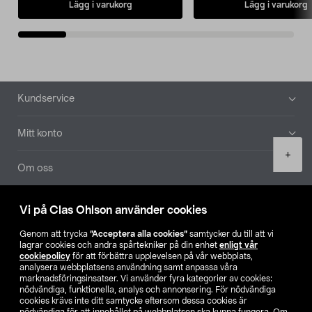
Lägg i varukorg
Lägg i varukorg
Sidfot
Kundservice
Mitt konto
Product
+
quantity
Om oss
Aktuellt
Vi på Clas Ohlson använder cookies
Genom att trycka
”Acceptera alla cookies”
samtycker du till att vi
Våra bolag
lagrar cookies och andra spårtekniker på din enhet
enligt vår
cookiepolicy
för att förbättra upplevelsen på vår webbplats,
analysera webbplatsens användning samt anpassa våra
Hitta butik
marknadsföringsinsatser. Vi använder fyra kategorier av cookies:
nödvändiga, funktionella, analys och annonsering. För nödvändiga
cookies krävs inte ditt samtycke eftersom dessa cookies är
SE
NO
FI