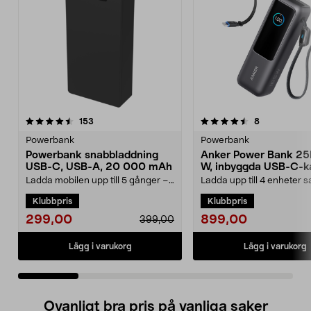
4.5 av 5 stjärnor
recensioner
3.5 av 5 stjärnor
recensioner
153
8
Powerbank
Powerbank
Powerbank snabbladdning
Anker Power Bank 25
USB-C, USB-A, 20 000 mAh
W, inbyggda USB-C-k
Ladda mobilen upp till 5 gånger –
Ladda upp till 4 enheter s
kraft för hela dagen. Kraftfull
med 165 W total effekt. A
Klubbpris
Klubbpris
powerbank – 20...
25 000 mAh powe...
299,00
899,00
399,00
Lägg i varukorg
Lägg i varukorg
Ovanligt bra pris på vanliga saker