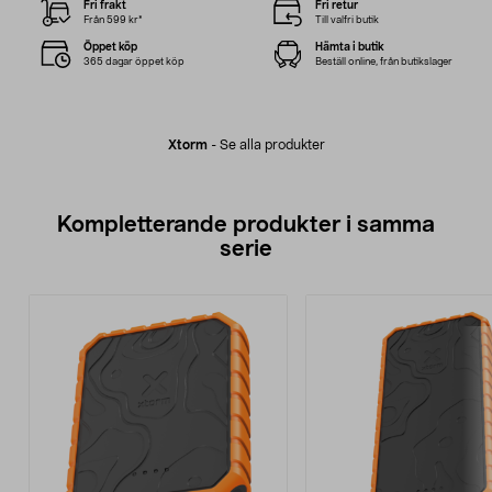
Fri frakt
Fri retur
Från 599 kr*
Till valfri butik
Öppet köp
Hämta i butik
365 dagar öppet köp
Beställ online, från butikslager
Xtorm
-
Se alla produkter
Kompletterande produkter i samma
serie