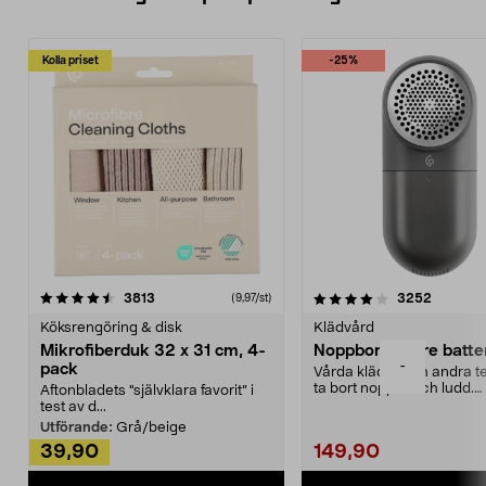
Kolla priset
-25%
4.0av 5 stjärnor
recensioner
4.5av 5 stjärnor
recensio
3813
3252
(9,97/st)
Köksrengöring & disk
Klädvård
Mikrofiberduk 32 x 31 cm, 4-
Noppborttagare batter
-
pack
Vårda kläder och andra tex
ta bort noppor och ludd.
Aftonbladets "självklara favorit” i
Noppborttagaren fräs...
test av d...
Utförande:
Grå/beige
39,90
149,90