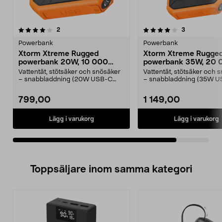
4.0av 5 stjärnor
recensioner
recensioner
2
3
Powerbank
Powerbank
Xtorm Xtreme Rugged
Xtorm Xtreme Rugge
powerbank 20W, 10 000
powerbank 35W, 20 
mAh
mAh
Vattentät, stötsäker och snösäker
Vattentät, stötsäker och 
– snabbladdning (20W USB-C
– snabbladdning (35W 
Power Delivery). Xt...
Power Delivery). Xt...
799,00
1 149,00
Lägg i varukorg
Lägg i varukorg
Toppsäljare inom samma kategori