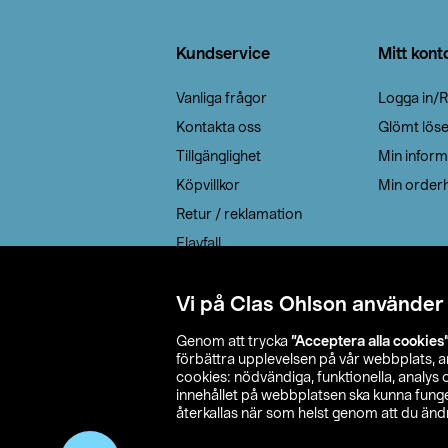
Sidfot
Kundservice
Mitt kont
Vanliga frågor
Logga in/R
Kontakta oss
Glömt lös
Tillgänglighet
Min inform
Köpvillkor
Min orderh
Retur / reklamation
Elavfall
Cookie policy
Leveransalternativ
Vi på Clas Ohlson använder
Genom att trycka
”Acceptera alla cookies
förbättra upplevelsen på vår webbplats, 
cookies: nödvändiga, funktionella, analys
innehållet på webbplatsen ska kunna funger
återkallas när som helst genom att du ändra
© 2026 Cla