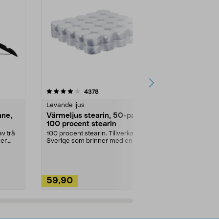
4.5av 5 stjärnor
recensioner
4.5
4378
2
Levande ljus
Rengöringsm
nne,
Värmeljus stearin, 50-pack,
Bikarbonat
100 procent stearin
Ett allsidigt 
städning och 
v trä
100 procent stearin. Tillverkade i
ute. Städa med
er.
Sverige som brinner med en
vacker och sotfri ...
59,90
49,90
Lägg i varukorg
Lägg