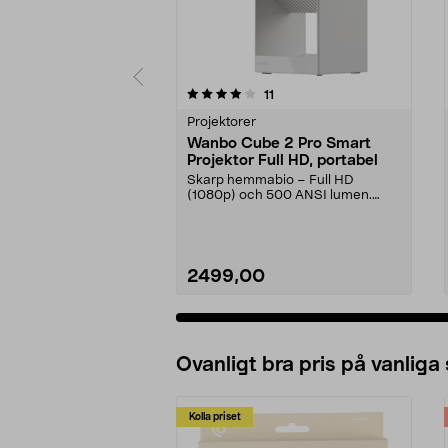
0 av 5 stjärnor
5.0 av 5 stjärnor
recensioner
11
Projektorer
Wanbo Cube 2 Pro Smart
Projektor Full HD, portabel
Skarp hemmabio – Full HD
(1080p) och 500 ANSI lumen.
Wanbo Cube 2 Pro Smart Proj...
2499,00
Ovanligt bra pris på vanliga
Kolla priset