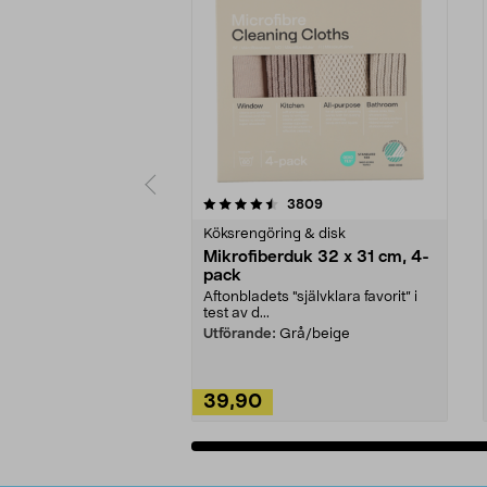
5av 5 stjärnor
4.0av 5 stjärnor
recensioner
3809
Köksrengöring & disk
Mikrofiberduk 32 x 31 cm, 4-
pack
Aftonbladets "självklara favorit” i
test av d...
Utförande:
Grå/beige
39,90
Lägg i varukorg