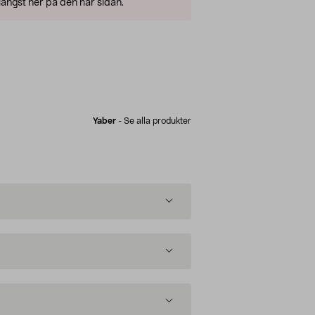
ängst ner på den här sidan.
Yaber
-
Se alla produkter