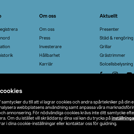
o
Om oss
Aktuellt
egistrera
Om oss
Presenter
enord
Press
Städ & rengöring
ation
Investerare
Grillar
istorik
Hållbarhet
Grästrimmer
Karriär
Solcellsbelysning
 cookies
”
samtycker du till att vi lagrar cookies och andra spårtekniker på din 
analysera webbplatsens användning samt anpassa våra marknadsförings
 och annonsering. För nödvändiga cookies krävs inte ditt samtycke ef
a. Om du istället vill skräddarsy dina val kan du trycka på
inställninga
r i dina cookie-inställningar eller kontaktar oss för guidning.
s Ohlson
Köpvillkor
Privacy statement
Klubbvillkor
H