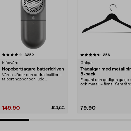
4.5av 5 stjärnor
recensioner
4.0av 5 stjärnor
recensioner
3252
256
Klädvård
Galgar
Noppborttagare batteridriven
Trägalgar med metallpi
8-pack
Vårda kläder och andra textilier –
ta bort noppor och ludd.
Elegant och gedigen galge a
Noppborttagaren fräs...
och metall – finns i flera färg
Galge med sv...
149,90
79,90
199,90
Lägg i varukorg
Lägg i varukorg