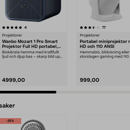
3.5 av 5 stjärnor
recensioner
4.0 av 5 stjärnor
recensioner
4
77
Projektorer
Projektorer
Wanbo Mozart 1 Pro Smart
Portabel miniprojektor
Projektor Full HD portabel,
HD och 110 ANSI
2025
Biokänsla hemma med kraftfullt
Hemmabio, bildvisning eller
ljud och djup bas – skarp bild upp
storslagen gaming med 110
till 120 tum. ...
lumen HD-projektion. ...
4999,00
999,00
 saker
-25%