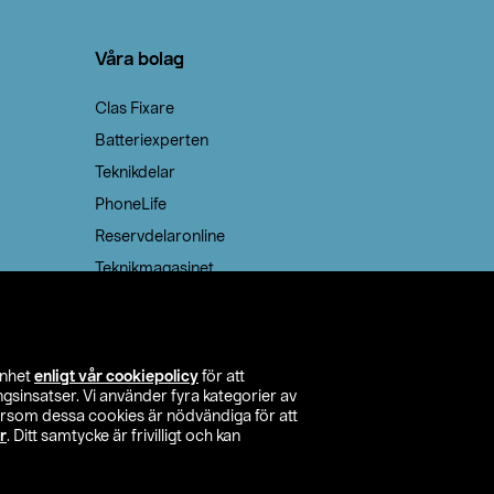
Våra bolag
Clas Fixare
Batteriexperten
Teknikdelar
PhoneLife
Reservdelaronline
Teknikmagasinet
enhet
enligt vår cookiepolicy
för att
insatser. Vi använder fyra kategorier av
tersom dessa cookies är nödvändiga för att
r
. Ditt samtycke är frivilligt och kan
itta butik