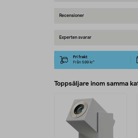
Recensioner
Experten svarar
Fri frakt
Från 599 kr*
Toppsäljare inom samma ka