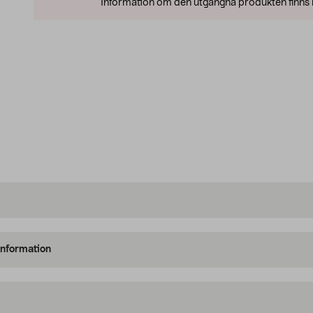
Information om den utgångna produkten finns l
information