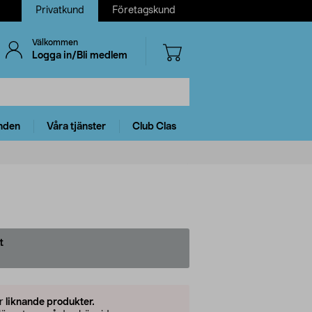
Privatkund
Företagskund
Välkommen
Logga in/Bli medlem
nden
Våra tjänster
Club Clas
t
er
liknande produkter.