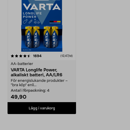
recensioner
1694
(12,47/st)
AA-batterier
VARTA Longlife Power,
alkaliskt batteri, AA/LR6
För energislukande produkter –
”bra köp” enli...
Antal i förpackning:
4
49,90
Lägg i varukorg