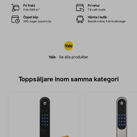
Fri frakt
Fri retur
Från 599 kr*
Till valfri butik
Öppet köp
Hämta i butik
365 dagar öppet köp
Beställ online, från butikslager
Yale
-
Se alla produkter
Toppsäljare inom samma kategori