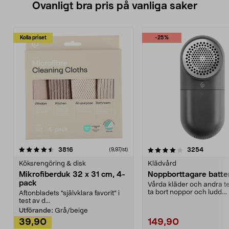
Ovanligt bra pris på vanliga saker
Kolla priset
-25%
4.0av 5 stjärnor
recensioner
4.5av 5 stjärnor
recensio
3816
3254
(9,97/st)
Köksrengöring & disk
Klädvård
Mikrofiberduk 32 x 31 cm, 4-
Noppborttagare batter
pack
Vårda kläder och andra tex
ta bort noppor och ludd.
Aftonbladets "självklara favorit” i
Noppborttagaren fräs...
test av d...
Utförande:
Grå/beige
39,90
149,90