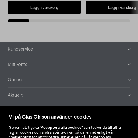
Lägg i varukorg
Lägg i varukorg
Sidfot
Kundservice
Mitt konto
Om oss
Aktuellt
Våra bolag
Vi på Clas Ohlson använder cookies
Hitta butik
Genom att trycka
”Acceptera alla cookies”
samtycker du till att vi
lagrar cookies och andra spårtekniker på din enhet
enligt vår
cookiepolicy
för att förbättra upplevelsen på vår webbplats,