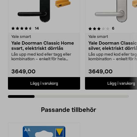
3.5 av 5 stjärnor
recensioner
5.0 av 5 stjärnor
recensioner
14
6
Yale smart
Yale smart
Yale Doorman Classic Home
Yale Doorman Classi
svart, elektriskt dörrlås
silver, elektriskt dörrl
Lås upp med kod eller tagg eller
Lås upp med kod eller tag
kombination – enkelt för hela
kombination – enkelt för 
familjen. Yale Do...
familjen. Yale Do...
3649,00
3649,00
Lägg i varukorg
Lägg i varukorg
Passande tillbehör