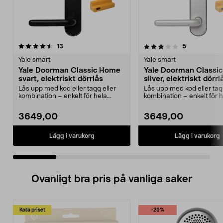
3.5 av 5 stjärnor
recensioner
4.5 av 5 stjärnor
recensioner
13
5
Yale smart
Yale smart
Yale Doorman Classic Home
Yale Doorman Classi
svart, elektriskt dörrlås
silver, elektriskt dörrl
Lås upp med kod eller tagg eller
Lås upp med kod eller tag
kombination – enkelt för hela
kombination – enkelt för 
familjen. Yale Do...
familjen. Yale Do...
3649,00
3649,00
Lägg i varukorg
Lägg i varukorg
Ovanligt bra pris på vanliga saker
Kolla priset
-25%