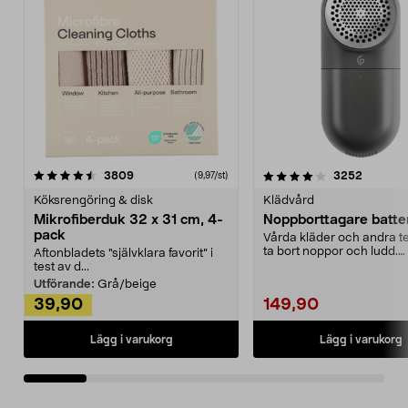
4.0av 5 stjärnor
recensioner
4.5av 5 stjärnor
recensio
3809
3252
(9,97/st)
Köksrengöring & disk
Klädvård
Mikrofiberduk 32 x 31 cm, 4-
Noppborttagare batter
pack
Vårda kläder och andra tex
ta bort noppor och ludd.
Aftonbladets "självklara favorit” i
Noppborttagaren fräs...
test av d...
Utförande:
Grå/beige
39,90
149,90
Lägg i varukorg
Lägg i varukorg