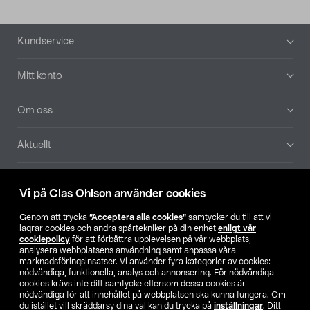
Sidfot
Kundservice
Mitt konto
Om oss
Aktuellt
Våra bolag
Vi på Clas Ohlson använder cookies
Hitta butik
Genom att trycka
”Acceptera alla cookies”
samtycker du till att vi
lagrar cookies och andra spårtekniker på din enhet
enligt vår
cookiepolicy
för att förbättra upplevelsen på vår webbplats,
SE
NO
FI
analysera webbplatsens användning samt anpassa våra
marknadsföringsinsatser. Vi använder fyra kategorier av cookies:
nödvändiga, funktionella, analys och annonsering. För nödvändiga
cookies krävs inte ditt samtycke eftersom dessa cookies är
nödvändiga för att innehållet på webbplatsen ska kunna fungera. Om
du istället vill skräddarsy dina val kan du trycka på
inställningar
. Ditt