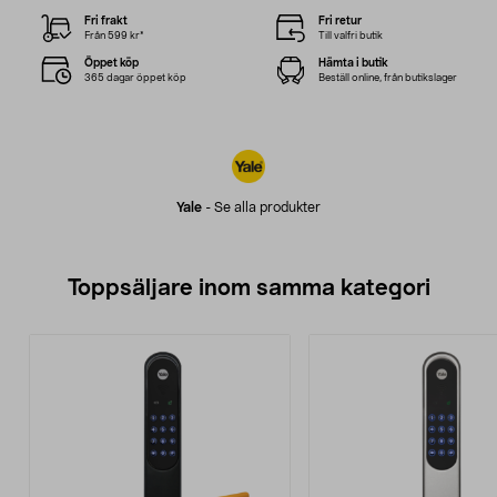
Fri frakt
Fri retur
Från 599 kr*
Till valfri butik
Öppet köp
Hämta i butik
365 dagar öppet köp
Beställ online, från butikslager
Yale
-
Se alla produkter
Toppsäljare inom samma kategori