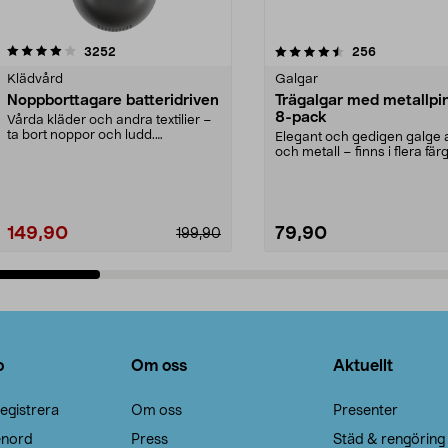
4.5av 5 stjärnor
recensioner
4.0av 5 stjärnor
recensioner
3252
256
Klädvård
Galgar
Noppborttagare batteridriven
Trägalgar med metallpi
8-pack
Vårda kläder och andra textilier –
ta bort noppor och ludd.
Elegant och gedigen galge a
Noppborttagaren fräs...
och metall – finns i flera färg
Galge med sv...
149,90
79,90
199,90
Lägg i varukorg
Lägg i varukorg
o
Om oss
Aktuellt
egistrera
Om oss
Presenter
enord
Press
Städ & rengöring