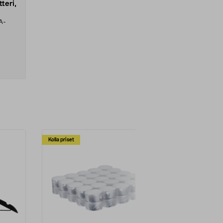
teri,
A-
Kolla priset
Multibuy