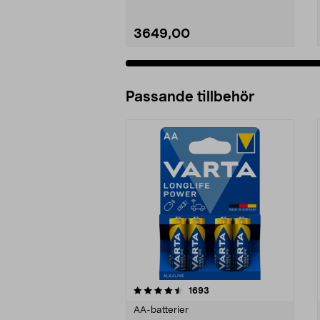
3649,00
Passande tillbehör
5av 5 stjärnor
4.5av 5 stjärnor
recensioner
1693
AA-batterier