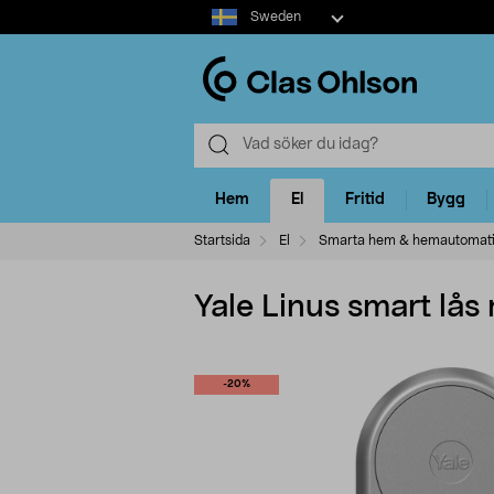
Select
Sweden
market
Hem
El
Fritid
Bygg
Startsida
El
Smarta hem & hemautomat
Yale Linus smart lå
-20%