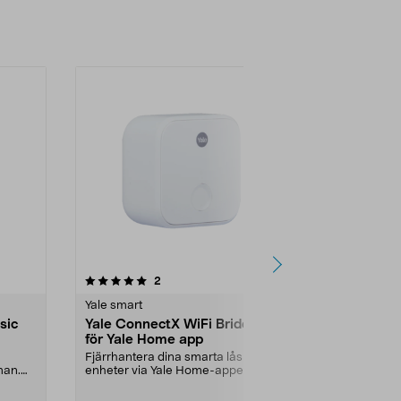
4.5 av 5 stjärnor
recensioner
4.5
2
8
Yale smart
Yale smart
sic
Yale ConnectX WiFi Bridge
Yale kodlås 
för Yale Home app
balkongdörr
Fjärrhantera dina smarta lås och
Smart dörrlås
man.
enheter via Yale Home-appen.
altandörrar – 
Yale ConnectX WiFi...
eller app. Yale.