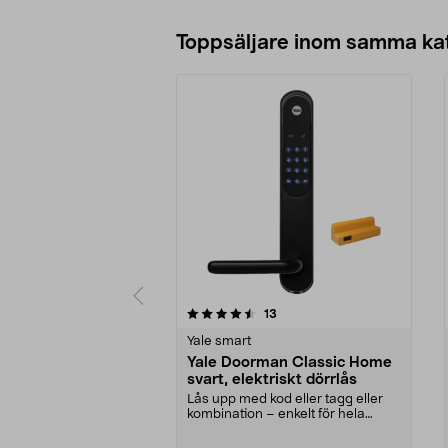
Toppsäljare inom samma ka
5 av 5 stjärnor
3.5 av 5 stjärnor
recensioner
13
Yale smart
Yale Doorman Classic Home
svart, elektriskt dörrlås
Lås upp med kod eller tagg eller
kombination – enkelt för hela
familjen. Yale Do...