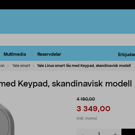
Multimedia
Reservdelar
Erbjuda
ion
Yale smart
Yale Linus smart lås med Keypad, skandinavisk modell
s med Keypad, skandinavisk modell
4 190,00
3 349,00
(inkl. moms)
Product