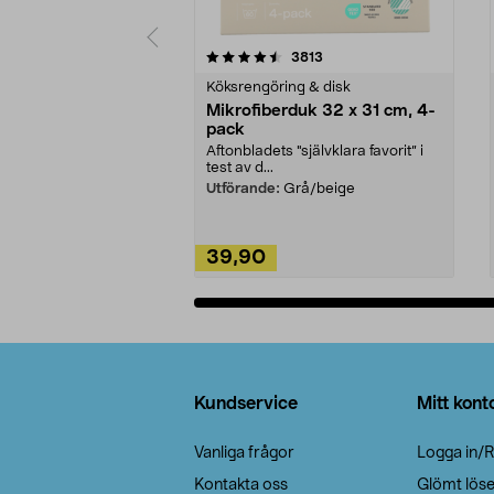
5av 5 stjärnor
4.0av 5 stjärnor
recensioner
3813
Köksrengöring & disk
Mikrofiberduk 32 x 31 cm, 4-
pack
Aftonbladets "självklara favorit” i
test av d...
Utförande:
Grå/beige
39,90
Lägg i varukorg
Sidfot
Kundservice
Mitt kont
Vanliga frågor
Logga in/R
Kontakta oss
Glömt lös