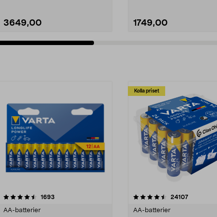
3649,00
1749,00
Kolla priset
4.5av 5 stjärnor
recensioner
recension
1693
24107
AA-batterier
AA-batterier