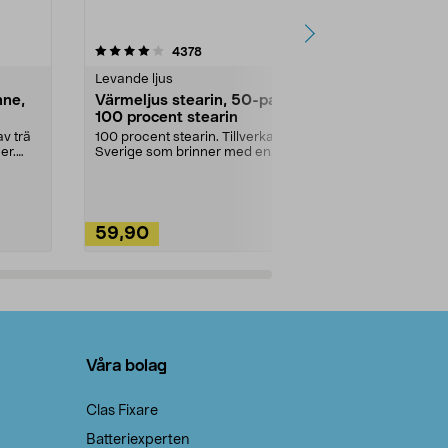
4.5av 5 stjärnor
recensioner
4.5
4378
2
Levande ljus
Rengöringsm
nne,
Värmeljus stearin, 50-pack,
Bikarbonat
100 procent stearin
Ett allsidigt 
städning och 
v trä
100 procent stearin. Tillverkade i
ute. Städa med
er.
Sverige som brinner med en
vacker och sotfri ...
59,90
49,90
Lägg i varukorg
Lägg
Våra bolag
Clas Fixare
Batteriexperten