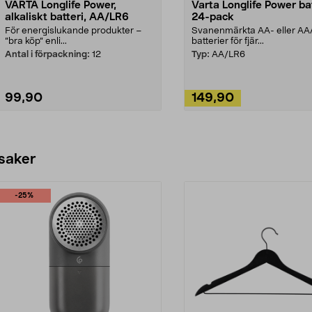
VARTA Longlife Power,
Varta Longlife Power bat
alkaliskt batteri, AA/LR6
24-pack
För energislukande produkter –
Svanenmärkta AA- eller AA
”bra köp” enli...
batterier för fjär...
Antal i förpackning:
12
Typ:
AA/LR6
99,90
149,90
Lägg i varukorg
Lägg i varukorg
 saker
-25%