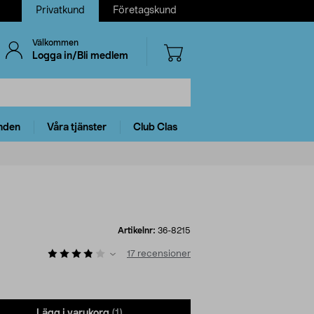
Privatkund
Företagskund
Välkommen
Logga in/Bli medlem
nden
Våra tjänster
Club Clas
Artikelnr:
36-8215
17
recensioner
Lägg i varukorg
(1)