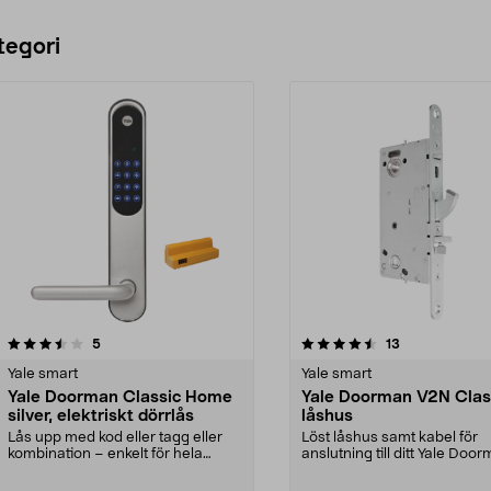
tegori
4.5 av 5 stjärnor
recensioner
5.0 av 5 stjärnor
recensioner
5
13
Yale smart
Yale smart
Yale Doorman Classic Home
Yale Doorman V2N Clas
silver, elektriskt dörrlås
låshus
Lås upp med kod eller tagg eller
Löst låshus samt kabel för
kombination – enkelt för hela
anslutning till ditt Yale Door
familjen. Yale Do...
Yale Doorman V2N/C...