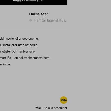
Onlinelager
Hämtar lagerstatus...
il, nyckel eller geofencing.
 installerar utan att borra.
ör gäster och hantverkare.
smart lås – en del av ditt smarta hem.
r ingår.
Yale
-
Se alla produkter