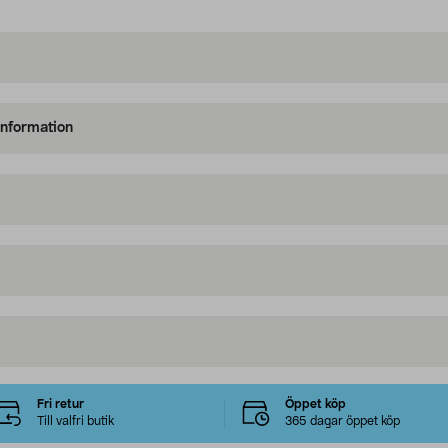
information
Fri retur
Öppet köp
Till valfri butik
365 dagar öppet köp