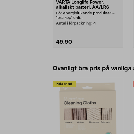
VARTA Longlife Power,
alkaliskt batteri, AA/LR6
För energislukande produkter –
”bra köp” enli...
Antal i förpackning:
4
49,90
Lägg i varukorg
Ovanligt bra pris på vanliga
Kolla priset