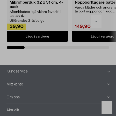
Mikrofiberduk 32 x 31 cm, 4-
Noppborttagare batter
pack
Vårda kläder och andra tex
ta bort noppor och ludd.
Aftonbladets "självklara favorit” i
Noppborttagaren fräs...
test av d...
Utförande:
Grå/beige
-
39,90
149,90
Lägg i varukorg
Lägg i varukorg
Sidfot
Kundservice
Mitt konto
Om oss
Product
+
Aktuellt
quantity