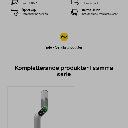
Från 599 kr*
Till valfri butik
Öppet köp
Hämta i butik
365 dagar öppet köp
Beställ online, från butikslager
Yale
-
Se alla produkter
Kompletterande produkter i samma
serie