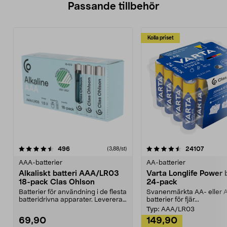
Passande tillbehör
Kolla priset
4.5av 5 stjärnor
recensioner
4.5av 5 stjärnor
recensi
496
24107
(3,88/st)
AAA-batterier
AA-batterier
Alkaliskt batteri AAA/LR03
Varta Longlife Power b
18-pack Clas Ohlson
24-pack
Batterier för användning i de flesta
Svanenmärkta AA- eller 
batteridrivna apparater. Levereras
batterier för fjär...
i en sma...
Typ:
AAA/LR03
69,90
149,90