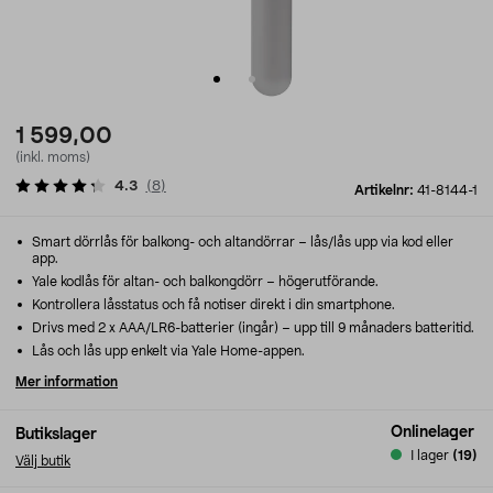
1 599,00
(inkl. moms)
4.3
(
8
)
Artikelnr:
41-8144-1
Smart dörrlås för balkong- och altandörrar – lås/lås upp via kod eller
app.
Yale kodlås för altan- och balkongdörr – högerutförande.
Kontrollera låsstatus och få notiser direkt i din smartphone.
Drivs med 2 x AAA/LR6-batterier (ingår) – upp till 9 månaders batteritid.
Lås och lås upp enkelt via Yale Home-appen.
Mer information
Onlinelager
Butikslager
I lager
(19)
Välj butik