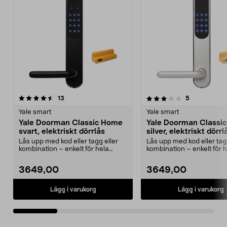
3.5 av 5 stjärnor
recensioner
4.5 av 5 stjärnor
recensioner
13
5
Yale smart
Yale smart
Yale Doorman Classic Home
Yale Doorman Classi
svart, elektriskt dörrlås
silver, elektriskt dörrl
Lås upp med kod eller tagg eller
Lås upp med kod eller tag
kombination – enkelt för hela
kombination – enkelt för 
familjen. Yale Do...
familjen. Yale Do...
3649,00
3649,00
Lägg i varukorg
Lägg i varukorg