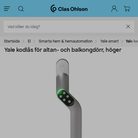
Startsida
El
Smarta hem & hemautomation
Yale smart
Yale k
Yale kodlås för altan- och balkongdörr, höger