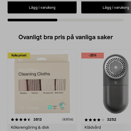
Lägg i varukorg
Lägg i varukorg
Ovanligt bra pris på vanliga saker
Kolla priset
-25%
4.0av 5 stjärnor
recensioner
4.5av 5 stjärnor
recensio
3813
3252
(9,97/st)
Köksrengöring & disk
Klädvård