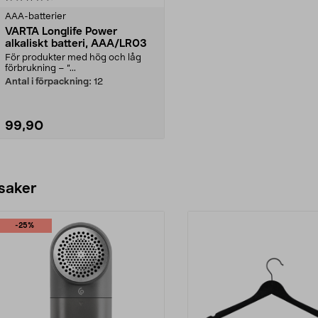
AAA-batterier
VARTA Longlife Power
alkaliskt batteri, AAA/LR03
För produkter med hög och låg
förbrukning – ”...
Antal i förpackning:
12
99,90
Lägg i varukorg
 saker
-25%