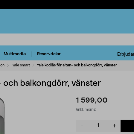
Multimedia
Reservdelar
Erbjuda
ion
Yale smart
Yale kodlås för altan- och balkongdörr, vänster
n- och balkongdörr, vänster
1 599,00
(inkl. moms)
Product
quantity