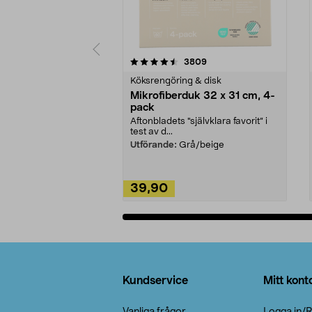
5av 5 stjärnor
4.0av 5 stjärnor
recensioner
3809
Köksrengöring & disk
Mikrofiberduk 32 x 31 cm, 4-
pack
Aftonbladets "självklara favorit” i
test av d...
Utförande:
Grå/beige
39,90
Lägg i varukorg
Sidfot
Kundservice
Mitt kont
Vanliga frågor
Logga in/R