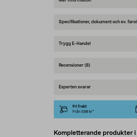
Mer information
Specifikationer, dokument och ev. faro
Trygg E-Handel
Recensioner
(8)
Experten svarar
Fri frakt
Från 599 kr*
Kompletterande produkter i