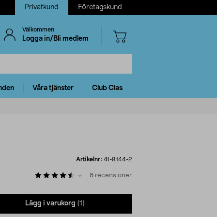
Privatkund
Företagskund
Välkommen
Logga in/Bli medlem
nden
Våra tjänster
Club Clas
Artikelnr:
41-8144-2
8
recensioner
Lägg i varukorg
(1)