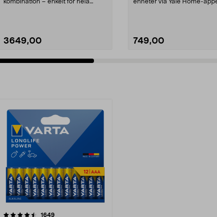
kombination – enkelt för hela
enheter via Yale Home-app
familjen. Yale Do...
Yale ConnectX WiFi...
3649,00
749,00
recensioner
1649