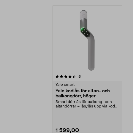
5av 5 stjärnor
recensioner
8
Yale smart
Yale kodlås för altan- och
balkongdörr, höger
Smart dörrlås för balkong- och
altandörrar – lås/lås upp via kod
eller app. Yale...
1 599,00