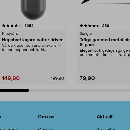
4.5av 5 stjärnor
recensioner
4.0av 5 stjärnor
recensioner
3252
256
Klädvård
Galgar
Noppborttagare batteridriven
Trägalgar med metallpi
8-pack
Vårda kläder och andra textilier –
ta bort noppor och ludd.
Elegant och gedigen galge a
Noppborttagaren fräs...
och metall – finns i flera färg
Galge med sv...
149,90
79,90
199,90
Lägg i varukorg
Lägg i varukorg
o
Om oss
Aktuellt
egistrera
Om oss
Presenter