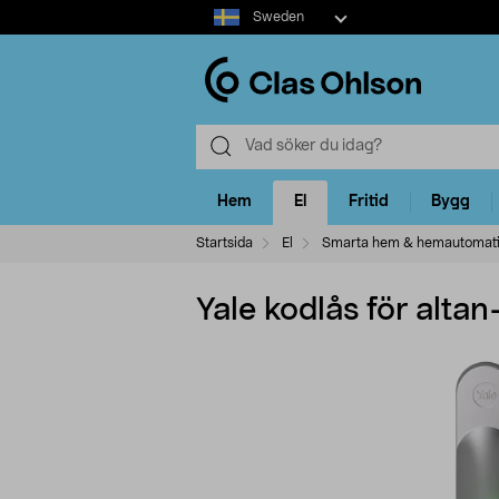
Select
Sweden
market
Hem
El
Fritid
Bygg
Startsida
El
Smarta hem & hemautomat
Yale kodlås för alta