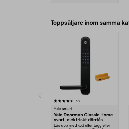
Lägg i varukorg
Toppsäljare inom samma ka
5 av 5 stjärnor
3.5 av 5 stjärnor
recensioner
13
Yale smart
Yale Doorman Classic Home
svart, elektriskt dörrlås
Lås upp med kod eller tagg eller