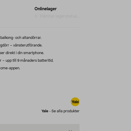
Onlinelager
Hämtar lagerstatus...
 balkong- och altandörrar.
ngdörr – vänsterutförande.
ser direkt i din smartphone.
– upp till 9 månaders batteritid.
 Home-appen.
Yale
-
Se alla produkter