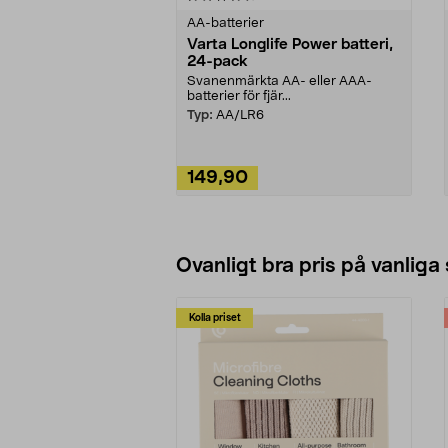
AA-batterier
Varta Longlife Power batteri,
24-pack
Svanenmärkta AA- eller AAA-
batterier för fjär...
Typ:
AA/LR6
149,90
Lägg i varukorg
Ovanligt bra pris på vanliga
Kolla priset