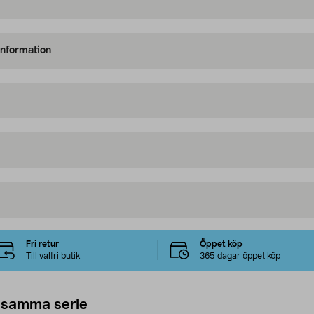
information
Fri retur
Öppet köp
Till valfri butik
365 dagar öppet köp
 samma serie