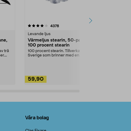
4.5av 5 stjärnor
recensioner
4.5
4378
2
Levande ljus
Rengöringsm
nne,
Värmeljus stearin, 50-pack,
Bikarbonat
100 procent stearin
Ett allsidigt 
städning och 
v trä
100 procent stearin. Tillverkade i
ute. Städa med
er.
Sverige som brinner med en
vacker och sotfri ...
59,90
49,90
Lägg i varukorg
Lägg
Våra bolag
Clas Fixare