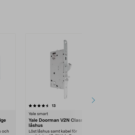
4.5 av 5 stjärnor
recensioner
4.0
13
8
Yale smart
Yale smart
dge
Yale Doorman V2N Classic
Yale kodlås 
låshus
balkongdörr
s och
Löst låshus samt kabel för
Smart dörrlås