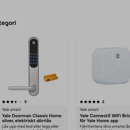
tegori
5.0 av 5 stjärnor
recensioner
4.5 av 5 stjärnor
recensioner
5
2
Yale smart
Yale smart
Yale Doorman Classic Home
Yale ConnectX WiFi Bri
silver, elektriskt dörrlås
för Yale Home app
Lås upp med kod eller tagg eller
Fjärrhantera dina smarta lå