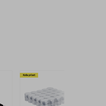
Kolla priset
Multibuy