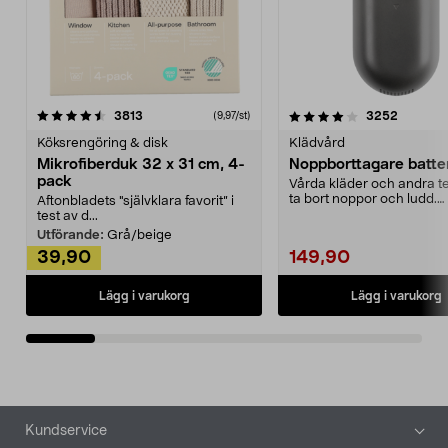
4.0av 5 stjärnor
recensioner
4.5av 5 stjärnor
recensio
3813
3252
(9,97/st)
Köksrengöring & disk
Klädvård
Mikrofiberduk 32 x 31 cm, 4-
Noppborttagare batter
pack
Vårda kläder och andra tex
ta bort noppor och ludd.
Aftonbladets "självklara favorit” i
Noppborttagaren fräs...
test av d...
Utförande:
Grå/beige
39,90
149,90
Lägg i varukorg
Lägg i varukorg
Sidfot
Kundservice