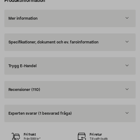
Produktinformation
Mer information
Specifikationer, dokument och ev. faroinformation
Trygg E-Handel
Recensioner
(110)
Experten svarar
(1 besvarad fråga)
Fri frakt
Fri retur
Från 599 kr*
Till valfri butik