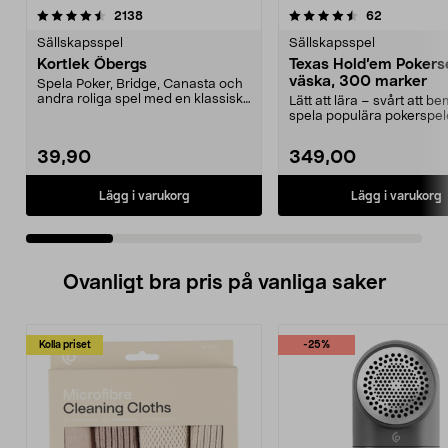
4.5 av 5 stjärnor
recensioner
5.0 av 5 stjärnor
recensione
2138
62
Sällskapsspel
Sällskapsspel
Kortlek Öbergs
Texas Hold’em Poker
väska, 300 marker
Spela Poker, Bridge, Canasta och
andra roliga spel med en klassisk
Lätt att lära – svårt att b
kortlek. Kort...
spela populära pokerspel
hemma. Texas Hold...
39,90
349,00
Lägg i varukorg
Lägg i varukorg
Ovanligt bra pris på vanliga saker
Kolla priset
-25%