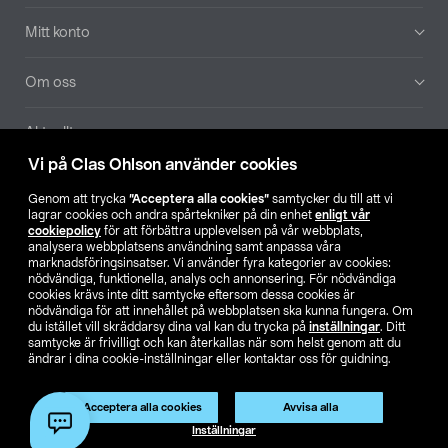
Mitt konto
Om oss
Aktuellt
Vi på Clas Ohlson använder cookies
Våra bolag
Genom att trycka
”Acceptera alla cookies”
samtycker du till att vi
lagrar cookies och andra spårtekniker på din enhet
enligt vår
Hitta butik
cookiepolicy
för att förbättra upplevelsen på vår webbplats,
analysera webbplatsens användning samt anpassa våra
marknadsföringsinsatser. Vi använder fyra kategorier av cookies:
nödvändiga, funktionella, analys och annonsering. För nödvändiga
SE
NO
FI
cookies krävs inte ditt samtycke eftersom dessa cookies är
nödvändiga för att innehållet på webbplatsen ska kunna fungera. Om
du istället vill skräddarsy dina val kan du trycka på
inställningar
. Ditt
samtycke är frivilligt och kan återkallas när som helst genom att du
ändrar i dina cookie-inställningar eller kontaktar oss för guidning.
Acceptera alla cookies
Avvisa alla
Köpvillkor
Privacy statement
Klubbvillkor
För företag
Inställningar
Ändra till priser exklusive moms