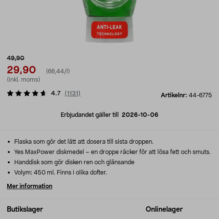
49,90
29,90
(66,44/l)
(inkl. moms)
4.7
(
1131
)
Artikelnr:
44-6775
Erbjudandet gäller till
2026-10-06
Flaska som gör det lätt att dosera till sista droppen.
Yes MaxPower diskmedel – en droppe räcker för att lösa fett och smuts.
Handdisk som gör disken ren och glänsande
Volym: 450 ml. Finns i olika dofter.
Mer information
Butikslager
Onlinelager