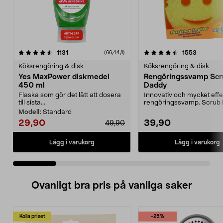
4.5 av 5 stjärnor
recensioner
4.5 av 5 stjärnor
recensio
1131
1553
(66,44/l)
Köksrengöring & disk
Köksrengöring & disk
Yes MaxPower diskmedel
Rengöringssvamp Scr
450 ml
Daddy
Flaska som gör det lätt att dosera
Innovativ och mycket effe
till sista...
rengöringssvamp. Scrub
ändrar textur efter v...
Modell:
Standard
29,90
39,90
49,90
Lägg i varukorg
Lägg i varukorg
Ovanligt bra pris på vanliga saker
Kolla priset
-25%