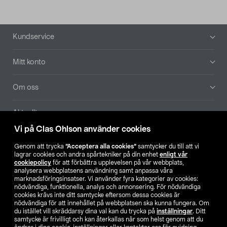
Sidfot
Kundservice
Mitt konto
Om oss
Aktuellt
Vi på Clas Ohlson använder cookies
Våra bolag
Genom att trycka
”Acceptera alla cookies”
samtycker du till att vi
lagrar cookies och andra spårtekniker på din enhet
enligt vår
Hitta butik
cookiepolicy
för att förbättra upplevelsen på vår webbplats,
analysera webbplatsens användning samt anpassa våra
marknadsföringsinsatser. Vi använder fyra kategorier av cookies:
nödvändiga, funktionella, analys och annonsering. För nödvändiga
SE
NO
FI
cookies krävs inte ditt samtycke eftersom dessa cookies är
nödvändiga för att innehållet på webbplatsen ska kunna fungera. Om
du istället vill skräddarsy dina val kan du trycka på
inställningar
. Ditt
samtycke är frivilligt och kan återkallas när som helst genom att du