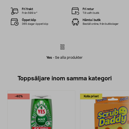
Fri frakt
Fri retur
Från 599 kr*
Till valfri butik
Öppet köp
Hämta i butik
365 dagar öppet köp
Beställ online, från butikslager
Yes
-
Se alla produkter
Toppsäljare inom samma kategori
-40%
Kolla priset