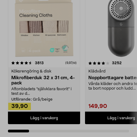
4.0av 5 stjärnor
recensioner
4.5av 5 stjärnor
recensio
3813
3252
(9,97/st)
Köksrengöring & disk
Klädvård
Mikrofiberduk 32 x 31 cm, 4-
Noppborttagare batter
pack
Vårda kläder och andra tex
ta bort noppor och ludd.
Aftonbladets "självklara favorit” i
Noppborttagaren fräs...
test av d...
Utförande:
Grå/beige
39,90
149,90
Lägg i varukorg
Lägg i varukorg