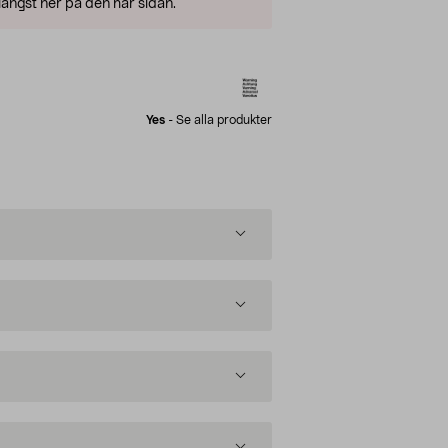
ängst ner på den här sidan.
Yes
-
Se alla produkter