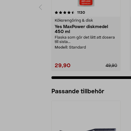
5 av 5 stjärnor
4.5 av 5 stjärnor
recensioner
1130
Köksrengöring & disk
Yes MaxPower diskmedel
450 ml
Flaska som gör det lätt att dosera
till sista...
Modell:
Standard
29,90
49,90
Passande tillbehör