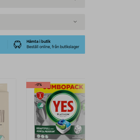
Hämta i butik
Beställ online, från butikslager
-17%
-17%