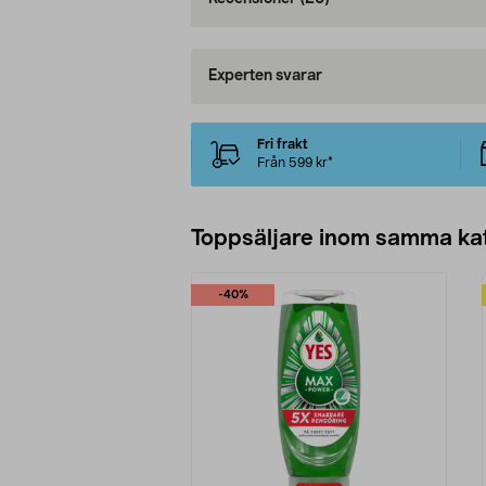
Experten svarar
Fri frakt
Från 599 kr*
Toppsäljare inom samma ka
-40%