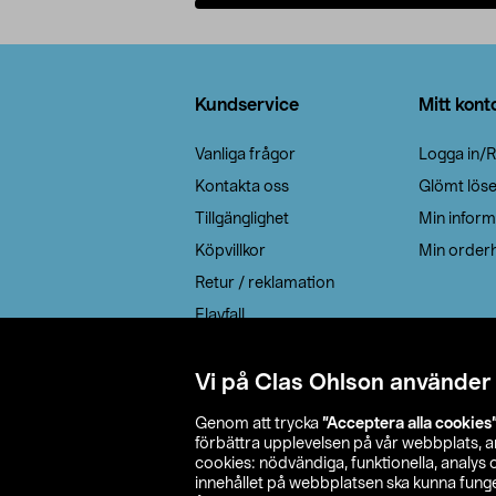
Lägg i varukorg
Sidfot
Kundservice
Mitt kont
Vanliga frågor
Logga in/R
Kontakta oss
Glömt lös
Tillgänglighet
Min inform
Köpvillkor
Min orderh
Retur / reklamation
Elavfall
Cookie policy
Leveransalternativ
Vi på Clas Ohlson använder
Genom att trycka
”Acceptera alla cookies
förbättra upplevelsen på vår webbplats, 
cookies: nödvändiga, funktionella, analys
innehållet på webbplatsen ska kunna funger