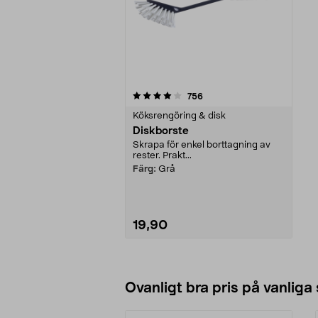
0av 5 stjärnor
recensioner
756
Köksrengöring & disk
Diskborste
Skrapa för enkel borttagning av
rester. Prakt...
Färg:
Grå
19,90
Lägg i varukorg
Ovanligt bra pris på vanliga