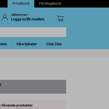
Privatkund
Företagskund
Välkommen
Logga in/Bli medlem
nden
Våra tjänster
Club Clas
t
er
liknande produkter.