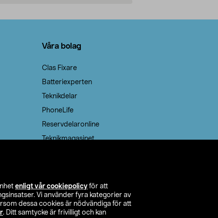
Lägg i varukorg
Lägg
Våra bolag
Clas Fixare
Batteriexperten
Teknikdelar
PhoneLife
Reservdelaronline
Teknikmagasinet
enhet
enligt vår cookiepolicy
för att
insatser. Vi använder fyra kategorier av
tersom dessa cookies är nödvändiga för att
r
. Ditt samtycke är frivilligt och kan