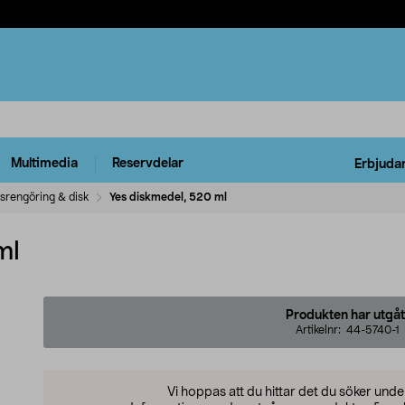
Multimedia
Reservdelar
Erbjuda
srengöring & disk
Yes diskmedel, 520 ml
ml
Produkten har utgåt
Artikelnr:
44-5740-1
Vi hoppas att du hittar det du söker und