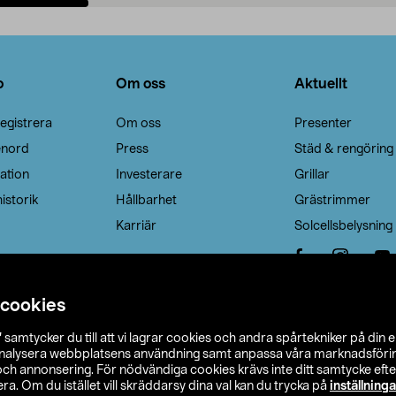
Lägg i varukorg
Lägg i varukorg
o
Om oss
Aktuellt
egistrera
Om oss
Presenter
enord
Press
Städ & rengöring
ation
Investerare
Grillar
istorik
Hållbarhet
Grästrimmer
Karriär
Solcellsbelysning
 cookies
”
samtycker du till att vi lagrar cookies och andra spårtekniker på din 
analysera webbplatsens användning samt anpassa våra marknadsförings
 och annonsering. För nödvändiga cookies krävs inte ditt samtycke ef
a. Om du istället vill skräddarsy dina val kan du trycka på
inställninga