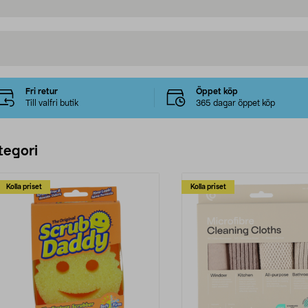
Fri retur
Öppet köp
Till valfri butik
365 dagar öppet köp
tegori
Kolla priset
Kolla priset