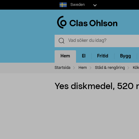
Select
Sweden
market
Hem
El
Fritid
Bygg
Startsida
Hem
Städ & rengöring
Kök
Yes diskmedel, 520 