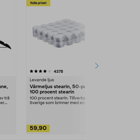
Kolla priset
Multibuy
4.5av 5 stjärnor
recensioner
4.5
4378
2
Levande ljus
Rengöringsm
nne,
Värmeljus stearin, 50-pack,
Bikarbonat
100 procent stearin
Ett allsidigt 
städning och 
v trä
100 procent stearin. Tillverkade i
ute. Städa med
er.
Sverige som brinner med en
vacker och sotfri ...
59,90
49,90