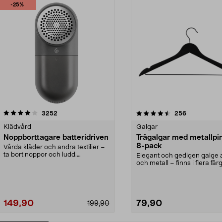
-25%
4.5av 5 stjärnor
recensioner
4.0av 5 stjärnor
recensioner
3252
256
Klädvård
Galgar
Noppborttagare batteridriven
Trägalgar med metallpi
8-pack
Vårda kläder och andra textilier –
ta bort noppor och ludd.
Elegant och gedigen galge a
Noppborttagaren fräs...
och metall – finns i flera färg
Galge med sv...
149,90
79,90
199,90