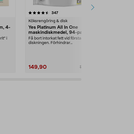
r
4.0 av 5 stjärnor
recensioner
4.5
347
3
Köksrengöring & disk
Städutrustni
m, 4-
Yes Platinum All In One
Elektrisk r
maskindiskmedel, 94-pack
badrum och
it” i
Få bort intorkat fett vid första
Ergonomisk o
diskningen. Förhindrar
scrubber med 
fettsamlingar i diskmask...
huvuden. Batte
149,90
249,00
179,90