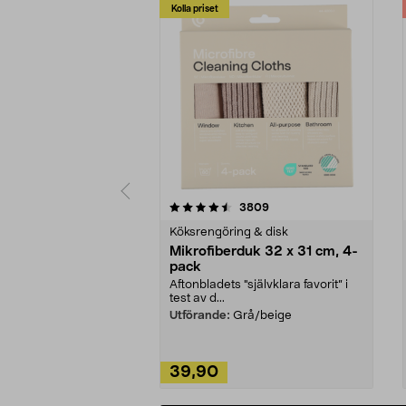
Kolla priset
5av 5 stjärnor
4.0av 5 stjärnor
recensioner
3809
Köksrengöring & disk
Mikrofiberduk 32 x 31 cm, 4-
pack
Aftonbladets "självklara favorit” i
test av d...
Utförande:
Grå/beige
39,90