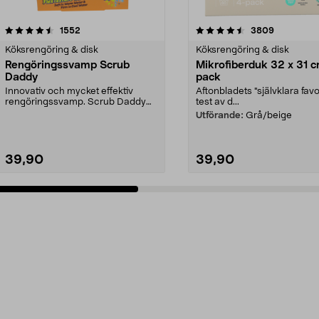
4.5 av 5 stjärnor
recensioner
4.5 av 5 stjärnor
recensione
1552
3809
Köksrengöring & disk
Köksrengöring & disk
Rengöringssvamp Scrub
Mikrofiberduk 32 x 31 c
Daddy
pack
Innovativ och mycket effektiv
Aftonbladets "självklara favor
rengöringssvamp. Scrub Daddy
test av d...
ändrar textur efter v...
Utförande:
Grå/beige
39,90
39,90