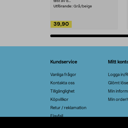
test av d...
Utförande:
Grå/beige
39,90
Lägg i varukorg
Sidfot
Kundservice
Mitt kont
Vanliga frågor
Logga in/R
Kontakta oss
Glömt lös
Tillgänglighet
Min inform
Köpvillkor
Min orderh
Retur / reklamation
Elavfall
Cookie policy