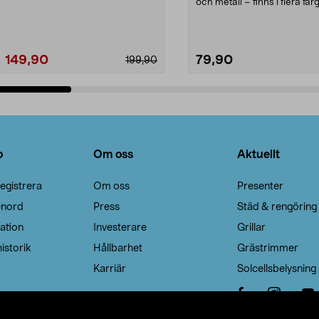
Noppborttagaren fräs...
och metall – finns i flera färg
Galge med sv...
149,90
79,90
199,90
Lägg i varukorg
Lägg i varukorg
o
Om oss
Aktuellt
egistrera
Om oss
Presenter
enord
Press
Städ & rengöring
ation
Investerare
Grillar
istorik
Hållbarhet
Grästrimmer
Karriär
Solcellsbelysning