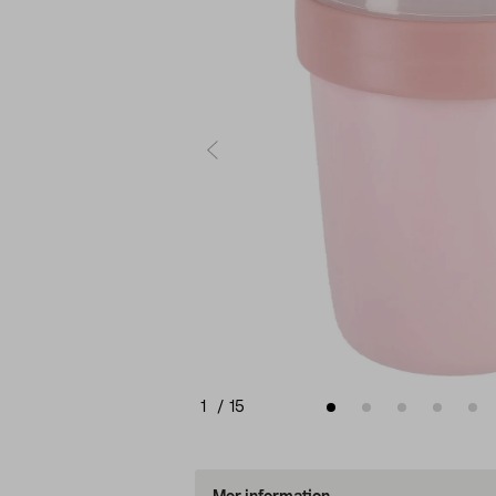
1
/
15