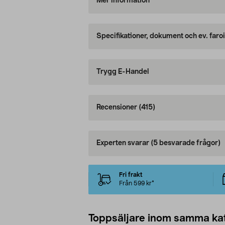
Mer information
Specifikationer, dokument och ev. faro
Trygg E-Handel
Recensioner
(415)
Experten svarar
(5 besvarade frågor)
Fri frakt
Från 599 kr*
Toppsäljare inom samma ka