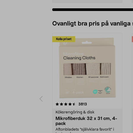
Ovanligt bra pris på vanliga
Kolla priset
5av 5 stjärnor
4.0av 5 stjärnor
recensioner
3813
Köksrengöring & disk
Mikrofiberduk 32 x 31 cm, 4-
pack
Aftonbladets "självklara favorit” i