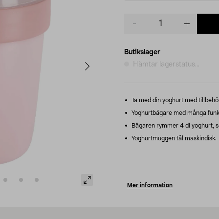
Product
quantity
Butikslager
Hämtar lagerstatus...
Ta med din yoghurt med tillbehör 
Yoghurtbägare med många funktio
Bägaren rymmer 4 dl yoghurt, sepa
Yoghurtmuggen tål maskindisk.
Mer information