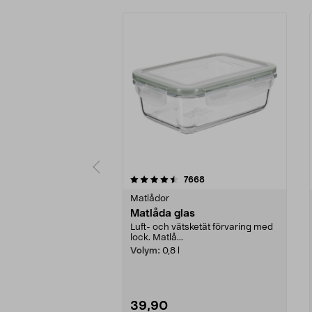
5 av 5 stjärnor
5.0 av 5 stjärnor
recensioner
7668
Matlådor
Matlåda glas
Luft- och vätsketät förvaring med
lock. Matlå...
Volym:
0,8 l
39,90