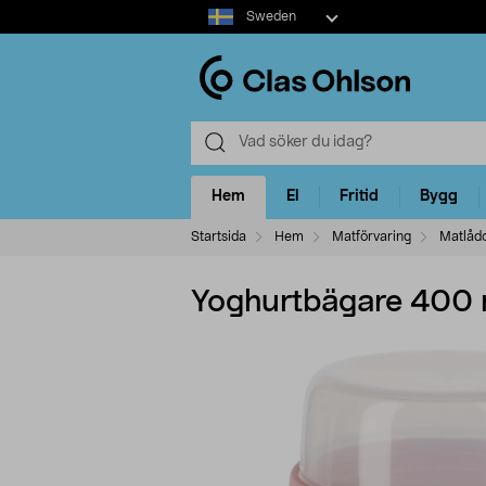
Select
Sweden
market
Hem
El
Fritid
Bygg
Startsida
Hem
Matförvaring
Matlåd
Yoghurtbägare 400 