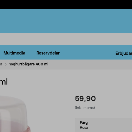
Multimedia
Reservdelar
Erbjuda
or
Yoghurtbägare 400 ml
ml
59,90
(inkl. moms)
Select
Färg
variant
Rosa