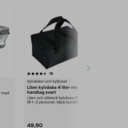
r
4.5 av 5 stjärnor
recensioner
4.5
76
7
Kylväskor och kylboxar
Matlådor
Liten kylväska 4 liter med
Matlåda gl
handtag svart
ng med
Luft- och vät
lock. Matlå...
Liten och slitstark kylväska för mat
till 1–2 personer. Mjuk kylväska, 4
Volym:
1,5 l
liter –...
49,90
79,90