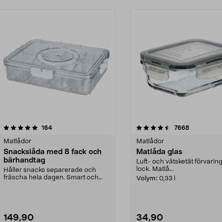
4.5 av 5 stjärnor
recensioner
4.5 av 5 stjärnor
recensione
164
7668
Matlådor
Matlådor
Snackslåda med 8 fack och
Matlåda glas
bärhandtag
Luft- och vätsketät förvari
lock. Matlå...
Håller snacks separerade och
fräscha hela dagen. Smart och
Volym:
0,33 l
tålig matlåda – perfe...
149,90
34,90