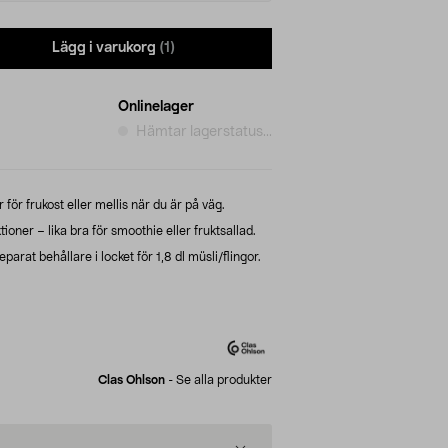
Lägg i varukorg
(1)
Onlinelager
Hämtar lagerstatus...
för frukost eller mellis när du är på väg.
ner – lika bra för smoothie eller fruktsallad.
rat behållare i locket för 1,8 dl müsli/flingor.
Clas Ohlson
-
Se alla produkter