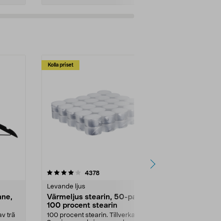
Kolla priset
Multibuy
4.5av 5 stjärnor
recensioner
4.5
4378
2
Levande ljus
Rengöringsm
nne,
Värmeljus stearin, 50-pack,
Bikarbonat
100 procent stearin
Ett allsidigt 
städning och 
v trä
100 procent stearin. Tillverkade i