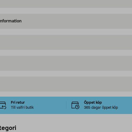
information
Fri retur
Öppet köp
Till valfri butik
365 dagar öppet köp
tegori