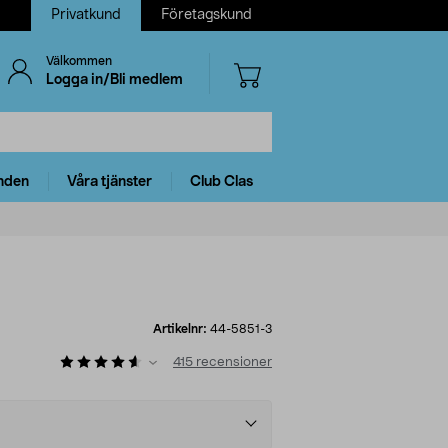
Privatkund
Företagskund
Välkommen
Logga in/Bli medlem
nden
Våra tjänster
Club Clas
Artikelnr:
44-5851-3
415
recensioner