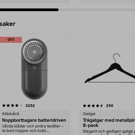
 saker
-25%
4.5av 5 stjärnor
recensioner
4.0av 5 stjärnor
recensioner
3252
256
Klädvård
Galgar
Noppborttagare batteridriven
Trägalgar med metallpi
8-pack
Vårda kläder och andra textilier –
ta bort noppor och ludd.
Elegant och gedigen galge a