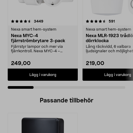
4.5 av 5 stjärnor
recensioner
4.5 av 5 stjärnor
recensione
3449
591
Nexa smart hem-system
Nexa smart hem-system
Nexa MYC-4
Nexa MLR-1923 trådl
fjärrströmbrytare 3-pack
dörrklocka
Fjärrstyr lampor och mer via
Lång räckvidd, 6 valbara
fjärrkontroll. Nexa MYC-4 –
ljudsignaler och möjlighet t
lättinstallerat set med...
ljusindikering. Nexa ML...
249,00
219,00
Lägg i varukorg
Lägg i varukorg
Passande tillbehör