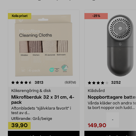
Kolla priset
-25%
4.0av 5 stjärnor
recensioner
4.5av 5 stjärnor
recensio
3813
3252
(9,97/st)
Köksrengöring & disk
Klädvård
Mikrofiberduk 32 x 31 cm, 4-
Noppborttagare batter
pack
Vårda kläder och andra tex
ta bort noppor och ludd.
Aftonbladets "självklara favorit” i
Noppborttagaren fräs...
test av d...
Utförande:
Grå/beige
-
39,90
149,90