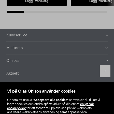
Lägg i varukorg
Lägg i varukorg
Sidfot
Kundservice
Mitt konto
Om oss
Product
+
Aktuellt
quantity
Våra bolag
Vi på Clas Ohlson använder cookies
Hitta butik
Genom att trycka
”Acceptera alla cookies”
samtycker du till att vi
lagrar cookies och andra spårtekniker på din enhet
enligt vår
cookiepolicy
för att förbättra upplevelsen på vår webbplats,
SE
NO
FI
analysera webbplatsens användning samt anpassa våra