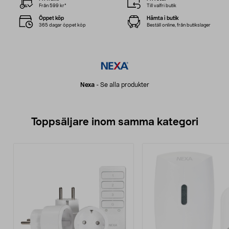
Från 599 kr*
Till valfri butik
Öppet köp
Hämta i butik
365 dagar öppet köp
Beställ online, från butikslager
Nexa
-
Se alla produkter
Toppsäljare inom samma kategori