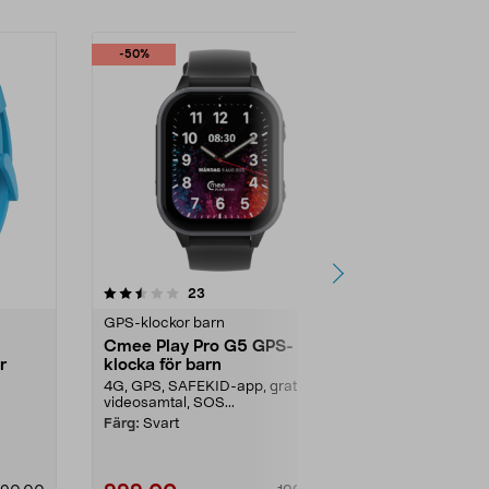
-50%
-50%
2.5 av 5 stjärnor
recensioner
3.5
23
2
GPS-klockor barn
GPS-klockor 
Cmee Play Pro G5 GPS-
Cmee Play 
r
klocka för barn
klocka för 
4G, GPS, SAFEKID-app, gratis
4G, GPS, SAF
videosamtal, SOS...
videosamtal, 
Färg:
Svart
Färg:
Blå