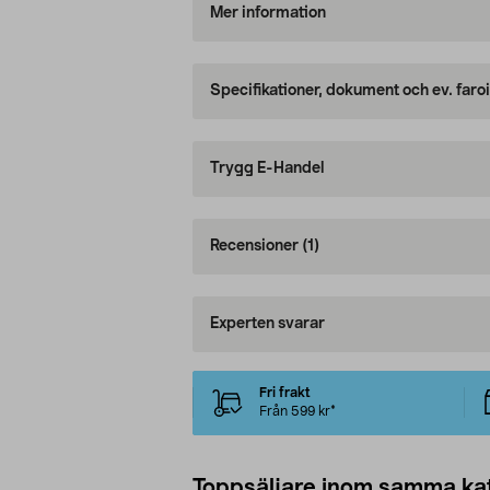
Mer information
Specifikationer, dokument och ev. faro
Trygg E-Handel
Recensioner
(1)
Experten svarar
Fri frakt
Från 599 kr*
Toppsäljare inom samma ka