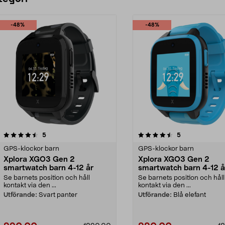
-48%
-48%
4.5 av 5 stjärnor
recensioner
2.5 av 5 stjärnor
recensioner
5
5
GPS-klockor barn
GPS-klockor barn
Xplora XGO3 Gen 2
Xplora XGO3 Gen 2
smartwatch barn 4-12 år
smartwatch barn 4-12 å
Se barnets position och håll
Se barnets position och håll
kontakt via den ...
kontakt via den ...
Utförande:
Svart panter
Utförande:
Blå elefant