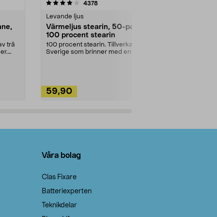
4.5av 5 stjärnor
recensioner
4.5
4378
2
Levande ljus
Rengöringsm
nne,
Värmeljus stearin, 50-pack,
Bikarbonat
100 procent stearin
Ett allsidigt 
städning och 
v trä
100 procent stearin. Tillverkade i
ute. Städa med
er.
Sverige som brinner med en
vacker och sotfri ...
59,90
49,90
Lägg i varukorg
Lägg
Våra bolag
Clas Fixare
Batteriexperten
Teknikdelar