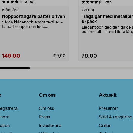
4.5av 5 stjärnor
recensioner
4.0av 5 stjärnor
recensioner
3252
256
Klädvård
Galgar
Noppborttagare batteridriven
Trägalgar med metallpi
8-pack
Vårda kläder och andra textilier –
ta bort noppor och ludd.
Elegant och gedigen galge a
Noppborttagaren fräs...
och metall – finns i flera färg
Galge med sv...
149,90
79,90
199,90
Lägg i varukorg
Lägg i varukorg
o
Om oss
Aktuellt
egistrera
Om oss
Presenter
enord
Press
Städ & rengöring
ation
Investerare
Grillar