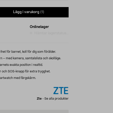
Lägg i varukorg
(1)
Onlinelager
Hämtar lagerstatus...
et för barnet, koll för dig som förälder.
n – med kamera, samtalslista och skolläge.
ets exakta position i realtid.
 och SOS-knapp för extra trygghet.
 smartwatch med färgskärm.
Zte
-
Se alla produkter