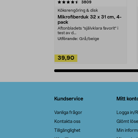
5av 5 stjärnor
4.0av 5 stjärnor
recensioner
3809
Köksrengöring & disk
Mikrofiberduk 32 x 31 cm, 4-
pack
Aftonbladets "självklara favorit” i
test av d...
Utförande:
Grå/beige
39,90
Lägg i varukorg
Sidfot
Kundservice
Mitt kont
Vanliga frågor
Logga in/R
Kontakta oss
Glömt lös
Tillgänglighet
Min inform