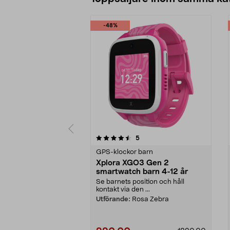
-48%
5 av 5 stjärnor
4.5 av 5 stjärnor
recensioner
5
GPS-klockor barn
Xplora XGO3 Gen 2
smartwatch barn 4-12 år
Se barnets position och håll
kontakt via den ...
Utförande:
Rosa Zebra