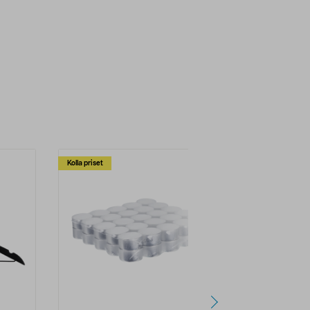
Kolla priset
Multibuy