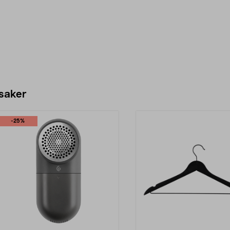
 saker
-25%