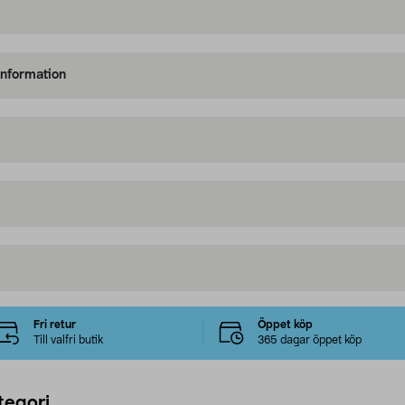
information
Fri retur
Öppet köp
Till valfri butik
365 dagar öppet köp
tegori