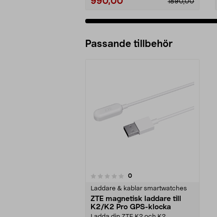
990,00
1890,00
Passande tillbehör
recensioner
0
0 av 5 stjärnor
Laddare & kablar smartwatches
ZTE magnetisk laddare till
K2/K2 Pro GPS-klocka
Ladda din ZTE K2 och K2