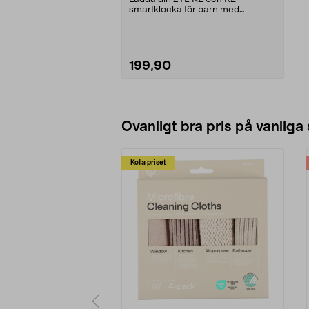
smartklocka för barn med
magnetisk anslutning. ZTE-ladda...
199,90
Lägg i varukorg
Ovanligt bra pris på vanliga
Kolla priset