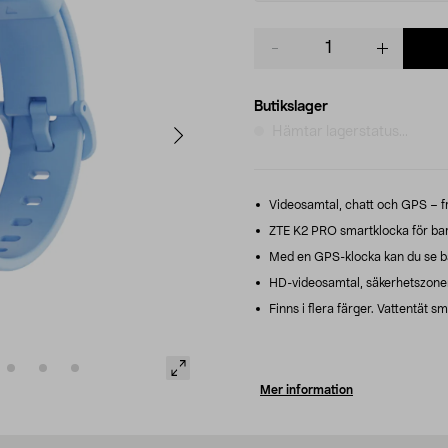
Product
quantity
Butikslager
Hämtar lagerstatus...
Videosamtal, chatt och GPS – frih
ZTE K2 PRO smartklocka för bar
Med en GPS-klocka kan du se barn
HD-videosamtal, säkerhetszoner
Finns i flera färger. Vattentät
Mer information