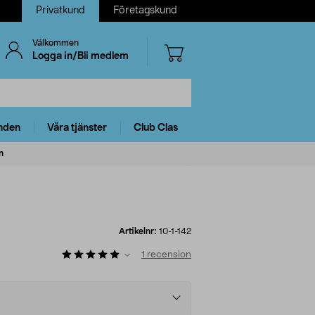
Privatkund
Företagskund
Välkommen
Logga in/Bli medlem
nden
Våra tjänster
Club Clas
n
Artikelnr:
10-1-142
1
recension