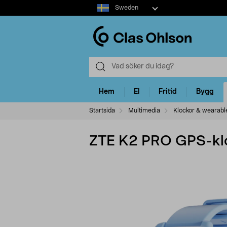
Select
Sweden
market
Hem
El
Fritid
Bygg
Startsida
Multimedia
Klockor & wearabl
ZTE K2 PRO GPS-klo