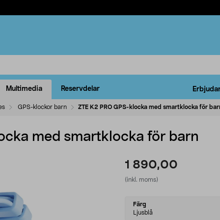
Multimedia
Reservdelar
Erbjuda
es
GPS-klockor barn
ZTE K2 PRO GPS-klocka med smartklocka för bar
cka med smartklocka för barn
1 890,00
(inkl. moms)
Select
Färg
variant
Ljusblå