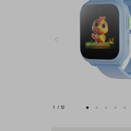
1
/
12