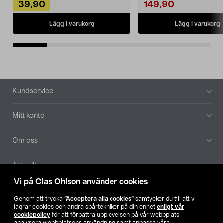
39,90
149,90
Lägg i varukorg
Lägg i varukorg
Sidfot
Kundservice
Mitt konto
Om oss
Aktuellt
Vi på Clas Ohlson använder cookies
Våra bolag
Genom att trycka
”Acceptera alla cookies”
samtycker du till att vi
lagrar cookies och andra spårtekniker på din enhet
enligt vår
Hitta butik
cookiepolicy
för att förbättra upplevelsen på vår webbplats,
analysera webbplatsens användning samt anpassa våra