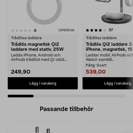
4.0 av 5 stjärnor
4.5 av 5 stjärnor
recensioner
37
recensioner
0
(249,90/st)
Trådlösa laddare
Trådlösa laddare
Trådlös magnetisk Qi2
Trådlös Qi2 laddare 3-
laddare med stativ, 25W
iPhone, magnetisk, 1
Ladda iPhone, Android och
Laddar mobil, AirPods oc
AirPods trådlöst med Qi-stöd.
Watch samtidi...
Qi2.2-laddare med upp ti...
Färg:
Svart
249,90
539,00
Lägg i varukorg
Lägg i varukorg
Passande tillbehör