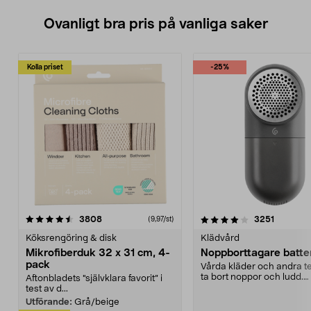
Ovanligt bra pris på vanliga saker
Kolla priset
-25%
4.0av 5 stjärnor
recensioner
4.5av 5 stjärnor
recensio
3808
3251
(9,97/st)
Köksrengöring & disk
Klädvård
Mikrofiberduk 32 x 31 cm, 4-
Noppborttagare batter
pack
Vårda kläder och andra tex
ta bort noppor och ludd.
Aftonbladets "självklara favorit” i
Noppborttagaren fräs...
test av d...
Utförande:
Grå/beige