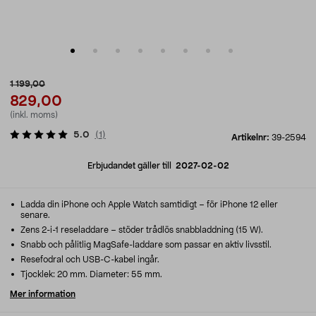
1 199,00
829,00
(inkl. moms)
5.0
(
1
)
Artikelnr:
39-2594
Erbjudandet gäller till
2027-02-02
Ladda din iPhone och Apple Watch samtidigt – för iPhone 12 eller
senare.
Zens 2-i-1 reseladdare – stöder trådlös snabbladdning (15 W).
Snabb och pålitlig MagSafe-laddare som passar en aktiv livsstil.
Resefodral och USB-C-kabel ingår.
Tjocklek: 20 mm. Diameter: 55 mm.
Mer information