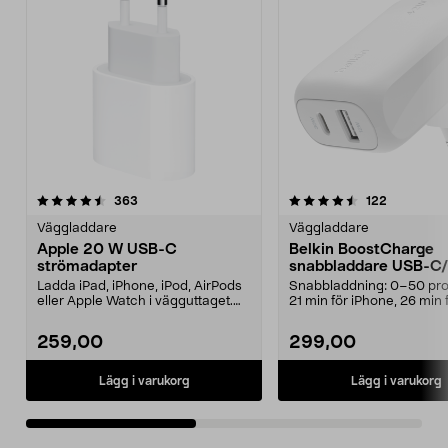
4.5av 5 stjärnor
recensioner
5.0av 5 stjärnor
recensione
363
122
Väggladdare
Väggladdare
Apple 20 W USB-C
Belkin BoostCharge
strömadapter
snabbladdare USB-C
42 W
Ladda iPad, iPhone, iPod, AirPods
Snabbladdning: 0–50 pro
eller Apple Watch i vägguttaget.
21 min för iPhone, 26 min 
Strömadapter ...
Samsung. Belkin Boo...
259,00
299,00
Lägg i varukorg
Lägg i varukorg