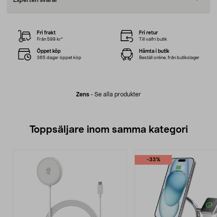
Experten svarar
Fri frakt
Fri retur
Från 599 kr*
Till valfri butik
Öppet köp
Hämta i butik
365 dagar öppet köp
Beställ online, från butikslager
Zens
-
Se alla produkter
Toppsäljare inom samma kategori
-33%