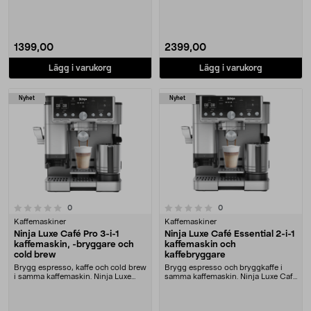
blender me....
smart ble....
1399,00
2399,00
Lägg i varukorg
Lägg i varukorg
Nyhet
Nyhet
0.0 av 5 stjärnor
recensioner
recensioner
0
0
Kaffemaskiner
Kaffemaskiner
Ninja Luxe Café Pro 3-i-1
Ninja Luxe Café Essential 2-i-1
kaffemaskin, -bryggare och
kaffemaskin och
cold brew
kaffebryggare
Brygg espresso, kaffe och cold brew
Brygg espresso och bryggkaffe i
i samma kaffemaskin. Ninja Luxe
samma kaffemaskin. Ninja Luxe Café
Café Pro esp....
Essential esp....