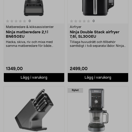
0.0 av 5 stjärnor
recensioner
recensioner
0
0
Matberedare & köksassistenter
Airfryer
Ninja matberedare 2,1 l
Ninja Double Stack airfryer
BN650EU
7,6l, SL300EU
Hacka, skiva, riv och mixa med
Tillaga huvudrätt och tillbehör
samma matberedare för både
samtidigt i två separata lådor. Ninja
matlagning och bakning....
Double Sta....
1349,00
2499,00
Lägg i varukorg
Lägg i varukorg
Nyhet