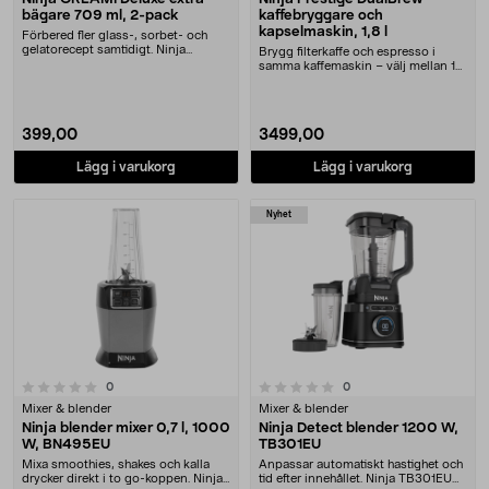
bägare 709 ml, 2-pack
kaffebryggare och
kapselmaskin, 1,8 l
Förbered fler glass-, sorbet- och
gelatorecept samtidigt. Ninja
Brygg filterkaffe och espresso i
CREAMi Deluxe ex....
samma kaffemaskin – välj mellan 10
koppstorleka....
399,00
3499,00
Lägg i varukorg
Lägg i varukorg
Nyhet
0.0 av 5 stjärnor
recensioner
recensioner
0
0
Mixer & blender
Mixer & blender
Ninja blender mixer 0,7 l, 1000
Ninja Detect blender 1200 W,
W, BN495EU
TB301EU
Mixa smoothies, shakes och kalla
Anpassar automatiskt hastighet och
drycker direkt i to go-koppen. Ninja
tid efter innehållet. Ninja TB301EU