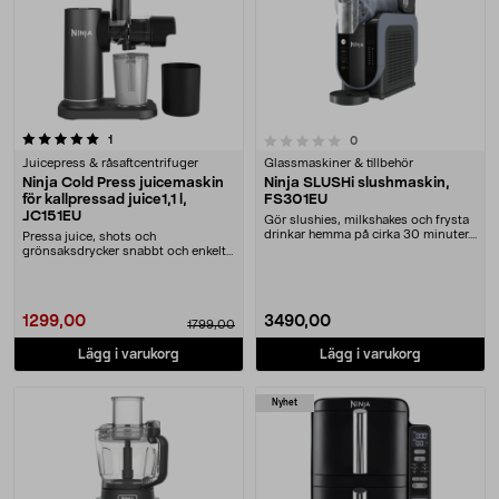
recensioner
0.0 av 5 stjärnor
1
recensioner
0
Juicepress & råsaftcentrifuger
Glassmaskiner & tillbehör
Ninja Cold Press juicemaskin
Ninja SLUSHi slushmaskin,
för kallpressad juice1,1 l,
FS301EU
JC151EU
Gör slushies, milkshakes och frysta
drinkar hemma på cirka 30 minuter.
Pressa juice, shots och
Ninja SLU....
grönsaksdrycker snabbt och enkelt
hemma. Ninja Cold Pre....
1299,00
3490,00
1799,00
Lägg i varukorg
Lägg i varukorg
Nyhet