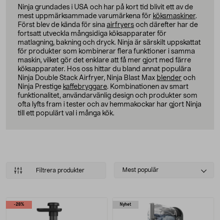
Ninja grundades i USA och har på kort tid blivit ett av de
mest uppmärksammade varumärkena för
köksmaskiner
.
Först blev de kända för sina
airfryers
och därefter har de
fortsatt utveckla mångsidiga köksapparater för
matlagning, bakning och dryck. Ninja är särskilt uppskattat
för produkter som kombinerar flera funktioner i samma
maskin, vilket gör det enklare att få mer gjort med färre
köksapparater. Hos oss hittar du bland annat populära
Ninja Double Stack Airfryer, Ninja Blast Max
blender
och
Ninja Prestige
kaffebryggare
. Kombinationen av smart
funktionalitet, användarvänlig design och produkter som
ofta lyfts fram i tester och av hemmakockar har gjort Ninja
till ett populärt val i många kök.
Select
Mest populär
Filtrera produkter
sorting
Produkter
-28%
Nyhet