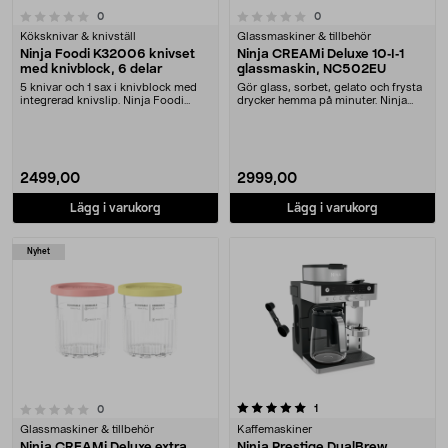
0.0 av 5 stjärnor
recensioner
recensioner
0
0
Köksknivar & knivställ
Glassmaskiner & tillbehör
Ninja Foodi K32006 knivset
Ninja CREAMi Deluxe 10‑I‑1
med knivblock, 6 delar
glassmaskin, NC502EU
5 knivar och 1 sax i knivblock med
Gör glass, sorbet, gelato och frysta
integrerad knivslip. Ninja Foodi
drycker hemma på minuter. Ninja
knivset – ko....
CREAMi Delu....
2499,00
2999,00
Lägg i varukorg
Lägg i varukorg
Nyhet
5.0 av 5 stjärnor
recensioner
1
recensioner
0
Glassmaskiner & tillbehör
Kaffemaskiner
Ninja CREAMi Deluxe extra
Ninja Prestige DualBrew