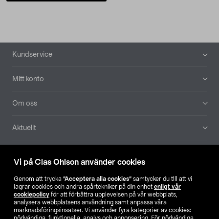
Sidfot
Kundservice
Mitt konto
Om oss
Aktuellt
Våra bolag
Vi på Clas Ohlson använder cookies
Hitta butik
Genom att trycka
”Acceptera alla cookies”
samtycker du till att vi
lagrar cookies och andra spårtekniker på din enhet
enligt vår
cookiepolicy
för att förbättra upplevelsen på vår webbplats,
SE
NO
FI
analysera webbplatsens användning samt anpassa våra
marknadsföringsinsatser. Vi använder fyra kategorier av cookies:
nödvändiga, funktionella, analys och annonsering. För nödvändiga