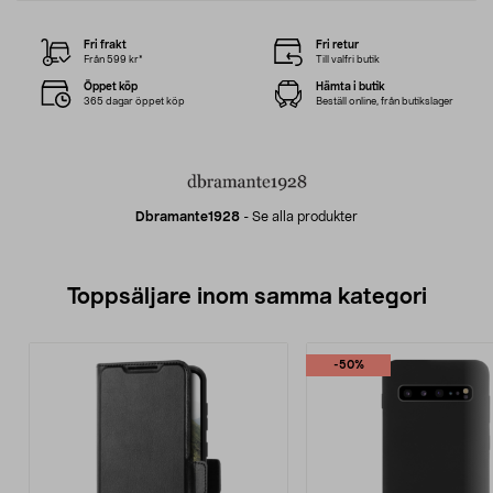
Fri frakt
Fri retur
Från 599 kr*
Till valfri butik
Öppet köp
Hämta i butik
365 dagar öppet köp
Beställ online, från butikslager
Dbramante1928
-
Se alla produkter
Toppsäljare inom samma kategori
-50%