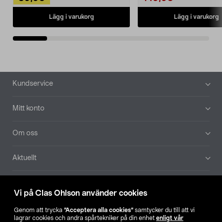
Lägg i varukorg
Lägg i varukorg
Sidfot
Kundservice
Mitt konto
Om oss
Aktuellt
Våra bolag
Vi på Clas Ohlson använder cookies
Hitta butik
Genom att trycka
”Acceptera alla cookies”
samtycker du till att vi
lagrar cookies och andra spårtekniker på din enhet
enligt vår