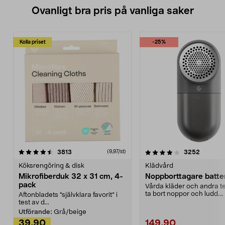
Ovanligt bra pris på vanliga saker
Kolla priset
-25%
4.0av 5 stjärnor
recensioner
4.5av 5 stjärnor
recensio
3813
3252
(9,97/st)
Köksrengöring & disk
Klädvård
Mikrofiberduk 32 x 31 cm, 4-
Noppborttagare batter
pack
Vårda kläder och andra tex
ta bort noppor och ludd.
Aftonbladets "självklara favorit” i
Noppborttagaren fräs...
test av d...
Utförande:
Grå/beige
39,90
149,90