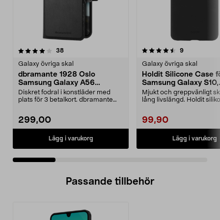
4.5 av 5 stjärnor
recensioner
4.0 av 5 stjärnor
recensioner
38
9
Galaxy övriga skal
Galaxy övriga skal
dbramante 1928 Oslo
Holdit Silicone Case f
Samsung Galaxy A56
Samsung Galaxy S10,
plånboksfodral
mobilskal
Diskret fodral i konstläder med
Mjukt och greppvänligt s
plats för 3 betalkort. dbramante
lång livslängd. Holdit silik
1928 Oslo – sla...
Samsung G...
299,00
99,90
Lägg i varukorg
Lägg i varukorg
Passande tillbehör