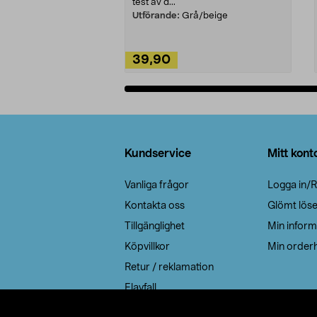
test av d...
Utförande:
Grå/beige
39,90
Lägg i varukorg
Sidfot
Kundservice
Mitt kont
Vanliga frågor
Logga in/R
Kontakta oss
Glömt lös
Tillgänglighet
Min inform
Köpvillkor
Min orderh
Retur / reklamation
Elavfall
Cookie policy