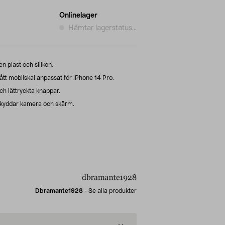
Onlinelager
Hämtar lagerstatus...
 plast och silikon.
t mobilskal anpassat för iPhone 14 Pro.
ch lättryckta knappar.
 skyddar kamera och skärm.
Dbramante1928
-
Se alla produkter