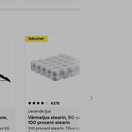
Kolla priset
Multibuy
4.5av 5 stjärnor
recensioner
4.5
4378
2
Levande ljus
Rengöringsm
nne,
Värmeljus stearin, 50-pack,
Bikarbonat
100 procent stearin
Ett allsidigt 
städning och 
v trä
100 procent stearin. Tillverkade i