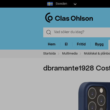
Select
Sweden
market
Hem
El
Fritid
Bygg
Startsida
Multimedia
Mobilskal & plånbo
dbramante1928 Costa 