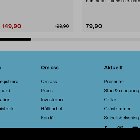
Noppborttagaren fräs...
och metall – finns i flera färg
Galge med sv...
149,90
79,90
199,90
Lägg i varukorg
Lägg i varukorg
o
Om oss
Aktuellt
egistrera
Om oss
Presenter
enord
Press
Städ & rengöring
ation
Investerare
Grillar
istorik
Hållbarhet
Grästrimmer
Karriär
Solcellsbelysning