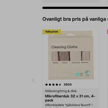
Ovanligt bra pris på vanliga
Kolla priset
5av 5 stjärnor
4.0av 5 stjärnor
recensioner
3809
Köksrengöring & disk
Mikrofiberduk 32 x 31 cm, 4-
pack
Aftonbladets "självklara favorit” i