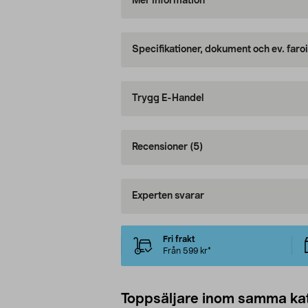
Mer information
Specifikationer, dokument och ev. faro
Trygg E-Handel
Recensioner
(5)
Experten svarar
Fri frakt
Från 599 kr*
Toppsäljare inom samma ka