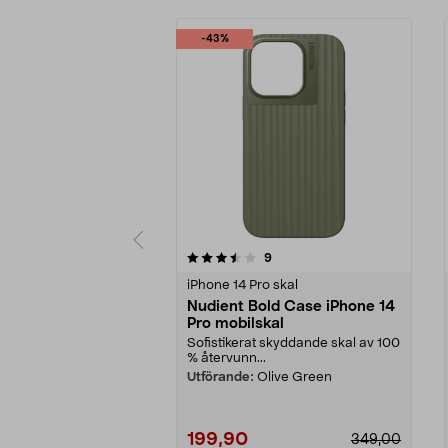
-43%
5 av 5 stjärnor
4.0 av 5 stjärnor
recensioner
9
iPhone 14 Pro skal
Nudient Bold Case iPhone 14
Pro mobilskal
Sofistikerat skyddande skal av 100
% återvunn...
Utförande:
Olive Green
199,90
349,00