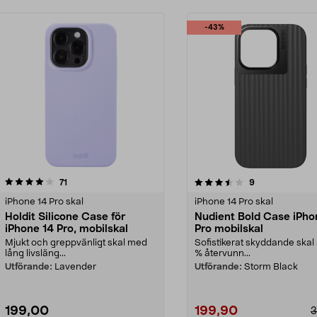
-43%
3.5 av 5 stjärnor
recensioner
4.5 av 5 stjärnor
recensioner
71
9
iPhone 14 Pro skal
iPhone 14 Pro skal
Holdit Silicone Case för
Nudient Bold Case iPho
iPhone 14 Pro, mobilskal
Pro mobilskal
Mjukt och greppvänligt skal med
Sofistikerat skyddande skal
lång livsläng...
% återvunn...
Utförande:
Lavender
Utförande:
Storm Black
199,00
199,90
3