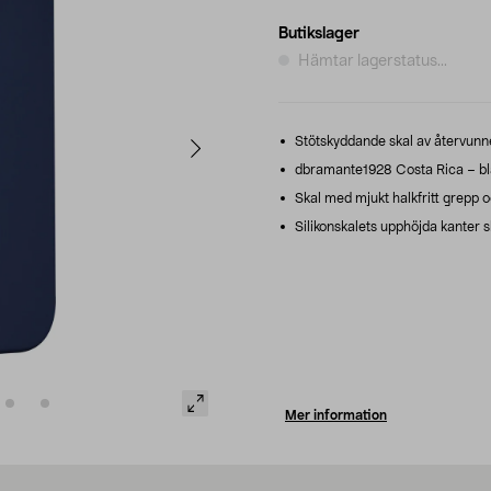
Butikslager
Hämtar lagerstatus...
Stötskyddande skal av återvunnen
dbramante1928 Costa Rica – blåt
Skal med mjukt halkfritt grepp o
Silikonskalets upphöjda kanter
Mer information