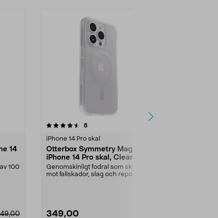
4.0 av 5 stjärnor
recensioner
3.0
8
7
iPhone 14 Pro skal
iPhone 14 Pro
ne 14
Otterbox Symmetry MagSafe
Holdit Silic
iPhone 14 Pro skal, Clear
iPhone 14 P
 av 100
Genomskinligt fodral som skyddar
Mjukt och gre
mot fallskador, slag och repor. Pro
lång livsläng..
Otterbox Sy...
Utförande:
Pa
349,00
199,00
49,00