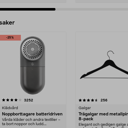
 saker
-25%
4.5av 5 stjärnor
recensioner
4.0av 5 stjärnor
recensioner
3252
256
Klädvård
Galgar
Noppborttagare batteridriven
Trägalgar med metallpi
8-pack
Vårda kläder och andra textilier –
ta bort noppor och ludd.
Elegant och gedigen galge a