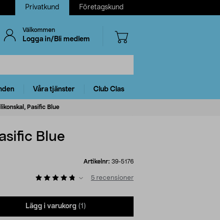
Privatkund
Företagskund
Välkommen
Logga in/Bli medlem
nden
Våra tjänster
Club Clas
konskal, Pasific Blue
sific Blue
Artikelnr:
39-5176
5
recensioner
Lägg i varukorg
(1)