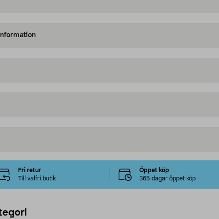
information
Fri retur
Öppet köp
Till valfri butik
365 dagar öppet köp
tegori