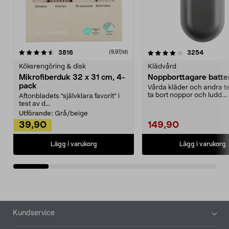
4.0av 5 stjärnor
recensioner
4.5av 5 stjärnor
recensio
3816
3254
(9,97/st)
Köksrengöring & disk
Klädvård
Mikrofiberduk 32 x 31 cm, 4-
Noppborttagare batter
pack
Vårda kläder och andra tex
ta bort noppor och ludd.
Aftonbladets "självklara favorit” i
Noppborttagaren fräs...
test av d...
Utförande:
Grå/beige
39,90
149,90
Lägg i varukorg
Lägg i varukorg
Sidfot
Kundservice