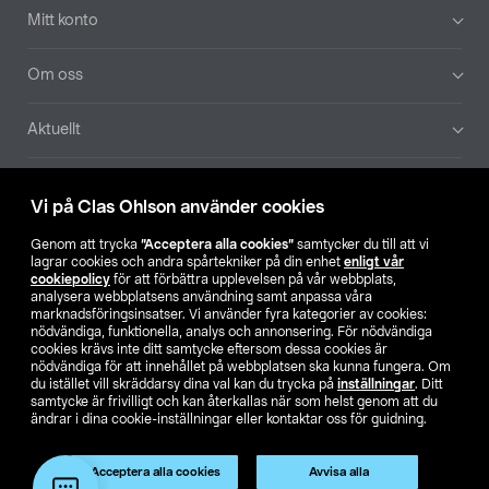
Mitt konto
Om oss
Aktuellt
Våra bolag
Vi på Clas Ohlson använder cookies
Hitta butik
Genom att trycka
”Acceptera alla cookies”
samtycker du till att vi
lagrar cookies och andra spårtekniker på din enhet
enligt vår
cookiepolicy
för att förbättra upplevelsen på vår webbplats,
SE
NO
FI
analysera webbplatsens användning samt anpassa våra
marknadsföringsinsatser. Vi använder fyra kategorier av cookies:
nödvändiga, funktionella, analys och annonsering. För nödvändiga
cookies krävs inte ditt samtycke eftersom dessa cookies är
nödvändiga för att innehållet på webbplatsen ska kunna fungera. Om
du istället vill skräddarsy dina val kan du trycka på
inställningar
. Ditt
samtycke är frivilligt och kan återkallas när som helst genom att du
ändrar i dina cookie-inställningar eller kontaktar oss för guidning.
Köpvillkor
Privacy statement
Klubbvillkor
För företag
Ändra till priser exklusive moms
Produkten har utgått
Acceptera alla cookies
Avvisa alla
Artikelnr:
39-3507