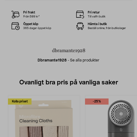
Fri frakt
Fri retur
Från 599 kr*
Till valfri butik
Öppet köp
Hämta i butik
365 dagar öppet köp
Beställ online, från butikslager
Dbramante1928
-
Se alla produkter
Ovanligt bra pris på vanliga saker
Kolla priset
-25%