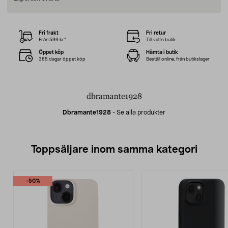
Fri frakt
Fri retur
Från 599 kr*
Till valfri butik
Öppet köp
Hämta i butik
365 dagar öppet köp
Beställ online, från butikslager
Dbramante1928
-
Se alla produkter
Toppsäljare inom samma kategori
-50%