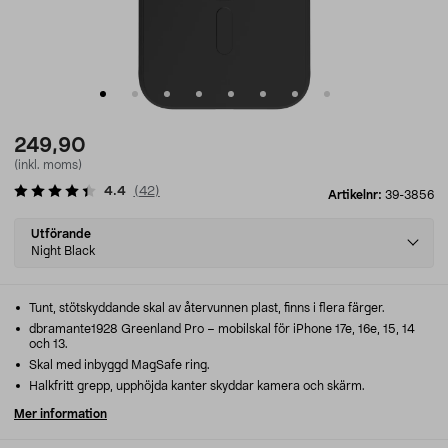
249,90
(inkl. moms)
4.4
(
42
)
Artikelnr:
39-3856
Select
Utförande
variant
Night Black
Tunt, stötskyddande skal av återvunnen plast, finns i flera färger.
dbramante1928 Greenland Pro – mobilskal för iPhone 17e, 16e, 15, 14
och 13.
Skal med inbyggd MagSafe ring.
Halkfritt grepp, upphöjda kanter skyddar kamera och skärm.
Mer information