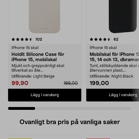
4.5 av 5 stjärnor
recensioner
4.5 av 5 stjärnor
recensione
102
62
iPhone 15 skal
iPhone 15 skal
Holdit Silicone Case för
Mobilskal för iPhone 1
iPhone 15, mobilskal
15, 14 och 13, dbram
Greenland
Mjukt och greppvänligt skal
Tunt, stötskyddande skal 
tillverkat av åte...
återvunnen plast....
Utförande:
Light Beige
Utförande:
Night Black
99,90
199,00
199,00
Lägg i varukorg
Lägg i varukorg
Ovanligt bra pris på vanliga saker