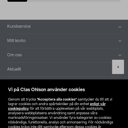
Sidfot
Kundservice
Mitt konto
Om oss
Product
+
Aktuellt
quantity
Våra bolag
Vi på Clas Ohlson använder cookies
Hitta butik
Genom att trycka
”Acceptera alla cookies”
samtycker du till att vi
lagrar cookies och andra spårtekniker på din enhet
enligt vår
cookiepolicy
för att förbättra upplevelsen på vår webbplats,
SE
NO
FI
analysera webbplatsens användning samt anpassa våra
marknadsföringsinsatser. Vi använder fyra kategorier av cookies:
nödvändiga, funktionella, analys och annonsering. För nödvändiga
cookies krävs inte ditt samtycke eftersom dessa cookies är