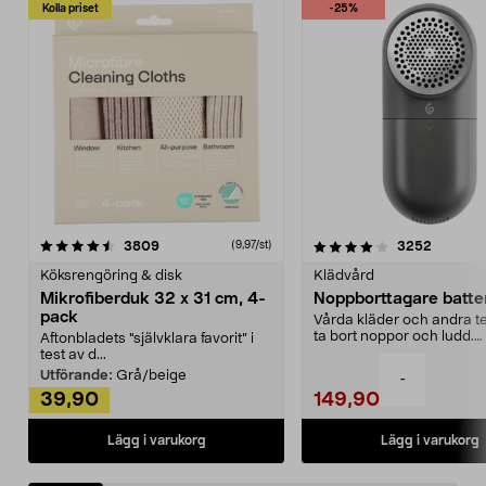
Kolla priset
-25%
4.0av 5 stjärnor
recensioner
4.5av 5 stjärnor
recensio
3809
3252
(9,97/st)
Köksrengöring & disk
Klädvård
Mikrofiberduk 32 x 31 cm, 4-
Noppborttagare batter
pack
Vårda kläder och andra tex
ta bort noppor och ludd.
Aftonbladets "självklara favorit” i
Noppborttagaren fräs...
test av d...
Utförande:
Grå/beige
-
39,90
149,90
Lägg i varukorg
Lägg i varukorg