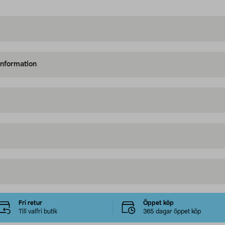
information
Fri retur
Öppet köp
Till valfri butik
365 dagar öppet köp