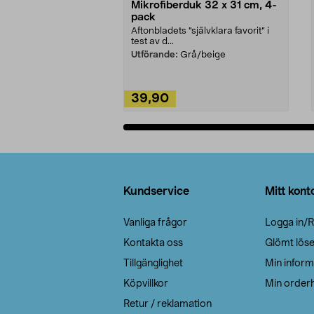
Mikrofiberduk 32 x 31 cm, 4-
pack
Aftonbladets "självklara favorit” i
test av d...
Utförande:
Grå/beige
39,90
Lägg i varukorg
Sidfot
Kundservice
Mitt kont
Vanliga frågor
Logga in/R
Kontakta oss
Glömt lös
Tillgänglighet
Min inform
Köpvillkor
Min orderh
Retur / reklamation