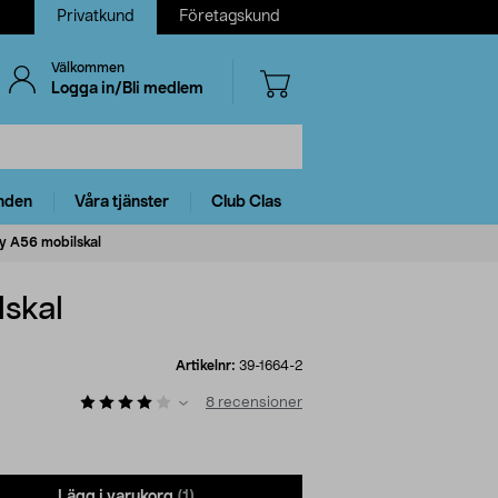
Privatkund
Företagskund
Välkommen
Logga in/Bli medlem
nden
Våra tjänster
Club Clas
 A56 mobilskal
skal
Artikelnr:
39-1664-2
8
recensioner
Lägg i varukorg
(1)