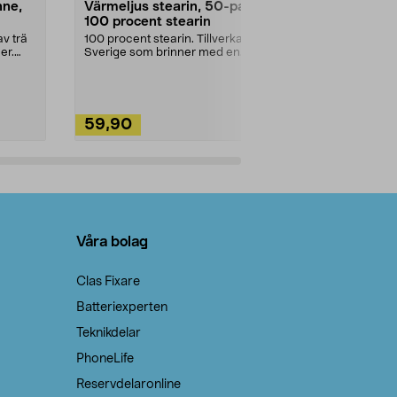
nne,
Värmeljus stearin, 50-pack,
Bikarbonat
100 procent stearin
Ett allsidigt 
städning och 
v trä
100 procent stearin. Tillverkade i
ute. Städa med
er.
Sverige som brinner med en
vacker och sotfri ...
59,90
49,90
Lägg i varukorg
Lägg
Våra bolag
Clas Fixare
Batteriexperten
Teknikdelar
PhoneLife
Reservdelaronline