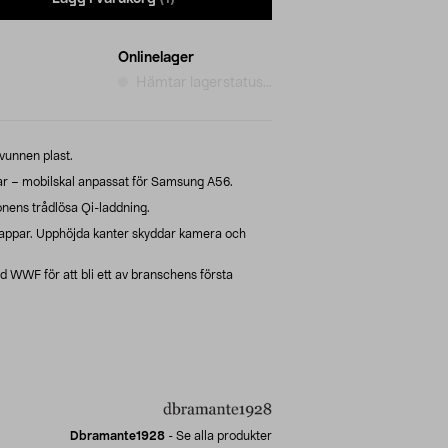
Onlinelager
Hämtar lagerstatus...
vunnen plast.
 – mobilskal anpassat för Samsung A56.
onens trådlösa Qi-laddning.
knappar. Upphöjda kanter skyddar kamera och
WF för att bli ett av branschens första
Dbramante1928
-
Se alla produkter