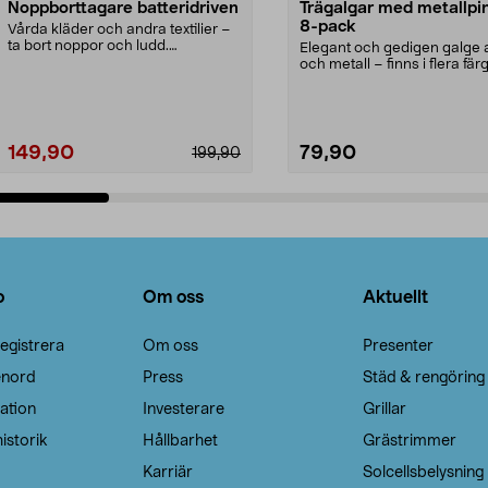
Noppborttagare batteridriven
Trägalgar med metallpi
8-pack
Vårda kläder och andra textilier –
ta bort noppor och ludd.
Elegant och gedigen galge a
Noppborttagaren fräs...
och metall – finns i flera färg
Galge med sv...
149,90
79,90
199,90
Lägg i varukorg
Lägg i varukorg
o
Om oss
Aktuellt
egistrera
Om oss
Presenter
enord
Press
Städ & rengöring
ation
Investerare
Grillar
istorik
Hållbarhet
Grästrimmer
Karriär
Solcellsbelysning