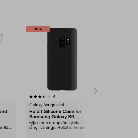
-50%
-40%
4.0 av 5 stjärnor
recensioner
5.0
4
1
Galaxy övriga skal
Galaxy övriga
and
Holdit Silicone Case för
Holdit Seet
Samsung Galaxy S9,
Samsung Ga
mobilskal
Mjukt och greppvänligt skal med
Greppvänligt o
te1928
lång livslängd. Holdit silikonskal för
med lång livs
Samsung G...
för Samsung .