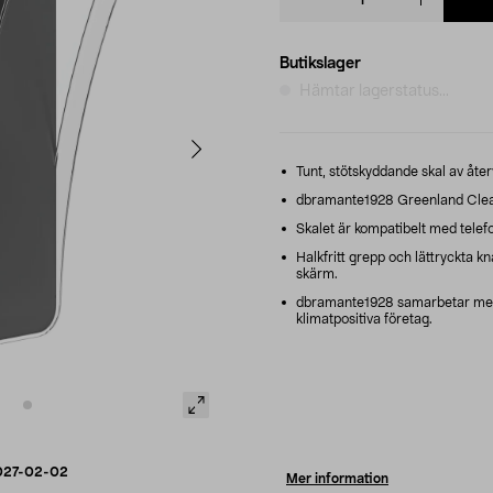
quantity
Butikslager
Hämtar lagerstatus...
Tunt, stötskyddande skal av åter
dbramante1928 Greenland Clear
Skalet är kompatibelt med telef
Halkfritt grepp och lättryckta 
skärm.
dbramante1928 samarbetar med W
klimatpositiva företag.
027-02-02
Mer information