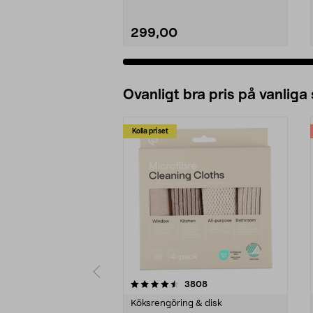
299,00
Ovanligt bra pris på vanliga
Kolla priset
5av 5 stjärnor
4.0av 5 stjärnor
recensioner
3808
Köksrengöring & disk