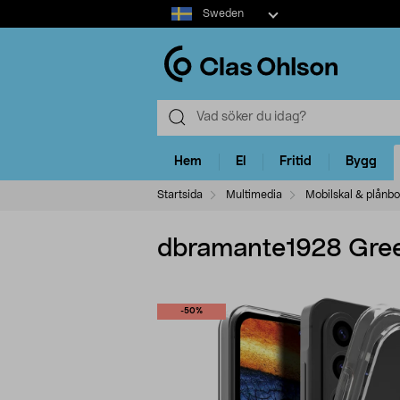
Select
Sweden
market
Hem
El
Fritid
Bygg
Startsida
Multimedia
Mobilskal & plånbo
dbramante1928 Gree
-50%