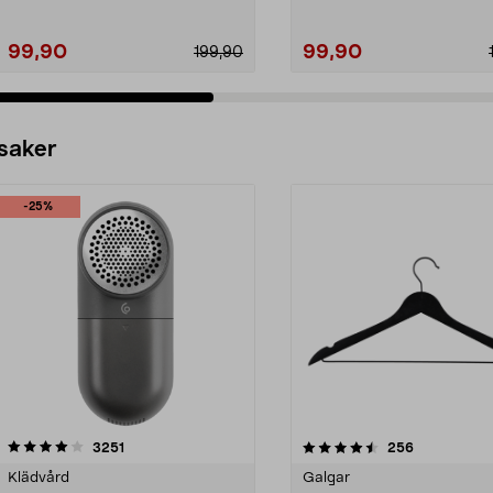
99,90
99,90
199,90
 saker
-25%
4.5av 5 stjärnor
recensioner
4.0av 5 stjärnor
recensioner
3251
256
Klädvård
Galgar