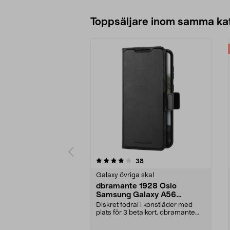
Toppsäljare inom samma ka
0 av 5 stjärnor
4.5 av 5 stjärnor
recensioner
38
Galaxy övriga skal
dbramante 1928 Oslo
Samsung Galaxy A56
plånboksfodral
Diskret fodral i konstläder med
plats för 3 betalkort. dbramante
1928 Oslo – sla...