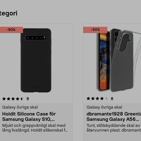
tegori
-50%
-50%
4.0 av 5 stjärnor
recensioner
3.5 av 5 stjärnor
recensioner
9
8
Galaxy övriga skal
Galaxy övriga skal
Holdit Silicone Case för
dbramante1928 Greenl
Samsung Galaxy S10,
Samsung Galaxy A56
mobilskal
mobilskal
Mjukt och greppvänligt skal med
Tunt, stötskyddande skal av
lång livslängd. Holdit silikonskal för
återvunnen plast. dbraman
Samsung G...
Greenland Clear – mo...