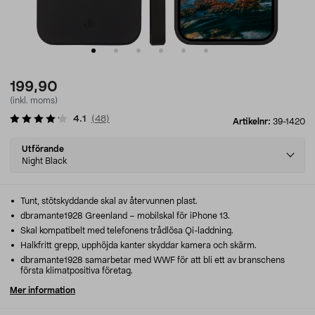
199,90
(inkl. moms)
4.1
(
48
)
Artikelnr:
39-1420
Select
Utförande
variant
Night Black
Tunt, stötskyddande skal av återvunnen plast.
dbramante1928 Greenland – mobilskal för iPhone 13.
Skal kompatibelt med telefonens trådlösa Qi-laddning.
Halkfritt grepp, upphöjda kanter skyddar kamera och skärm.
dbramante1928 samarbetar med WWF för att bli ett av branschens
första klimatpositiva företag.
Mer information