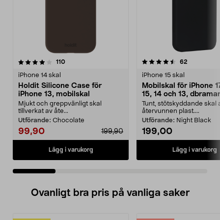
4.5 av 5 stjärnor
recensioner
4.5 av 5 stjärnor
recensione
110
62
iPhone 14 skal
iPhone 15 skal
Holdit Silicone Case för
Mobilskal för iPhone 1
iPhone 13, mobilskal
15, 14 och 13, dbram
Greenland
Mjukt och greppvänligt skal
Tunt, stötskyddande skal 
tillverkat av åte...
återvunnen plast....
Utförande:
Chocolate
Utförande:
Night Black
99,90
199,00
199,90
Lägg i varukorg
Lägg i varukorg
Ovanligt bra pris på vanliga saker