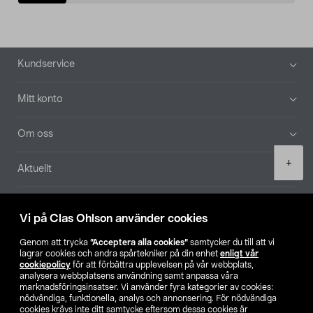
Sidfot
Kundservice
Mitt konto
Om oss
Product
+
Aktuellt
quantity
Våra bolag
Vi på Clas Ohlson använder cookies
Hitta butik
Genom att trycka
”Acceptera alla cookies”
samtycker du till att vi
lagrar cookies och andra spårtekniker på din enhet
enligt vår
cookiepolicy
för att förbättra upplevelsen på vår webbplats,
SE
NO
FI
analysera webbplatsens användning samt anpassa våra
marknadsföringsinsatser. Vi använder fyra kategorier av cookies:
nödvändiga, funktionella, analys och annonsering. För nödvändiga
cookies krävs inte ditt samtycke eftersom dessa cookies är