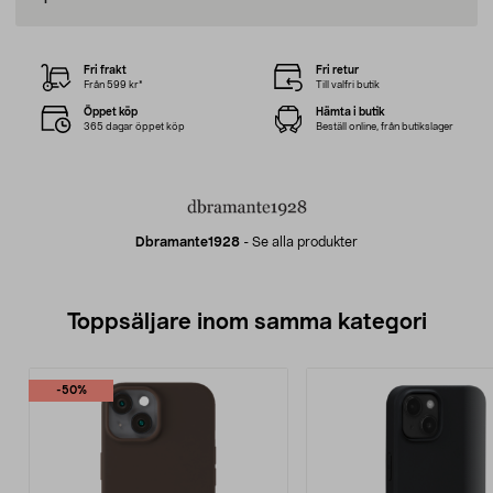
Fri frakt
Fri retur
Från 599 kr*
Till valfri butik
Öppet köp
Hämta i butik
365 dagar öppet köp
Beställ online, från butikslager
Dbramante1928
-
Se alla produkter
Toppsäljare inom samma kategori
-50%