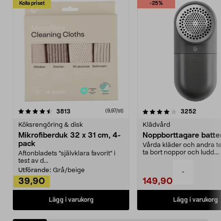
Kolla priset
-25%
4.0av 5 stjärnor
recensioner
4.5av 5 stjärnor
recensio
3813
3252
(9,97/st)
Köksrengöring & disk
Klädvård
Mikrofiberduk 32 x 31 cm, 4-
Noppborttagare batter
pack
Vårda kläder och andra tex
ta bort noppor och ludd.
Aftonbladets "självklara favorit” i
Noppborttagaren fräs...
test av d...
Utförande:
Grå/beige
-
39,90
149,90
Lägg i varukorg
Lägg i varukorg