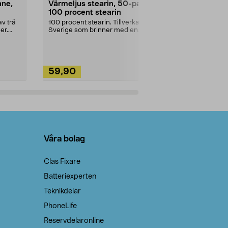
nne,
Värmeljus stearin, 50-pack,
Bikarbonat
100 procent stearin
Ett allsidigt 
städning och 
v trä
100 procent stearin. Tillverkade i
ute. Städa med
er.
Sverige som brinner med en
vacker och sotfri ...
59,90
49,90
Lägg i varukorg
Lägg
Våra bolag
Clas Fixare
Batteriexperten
Teknikdelar
PhoneLife
Reservdelaronline