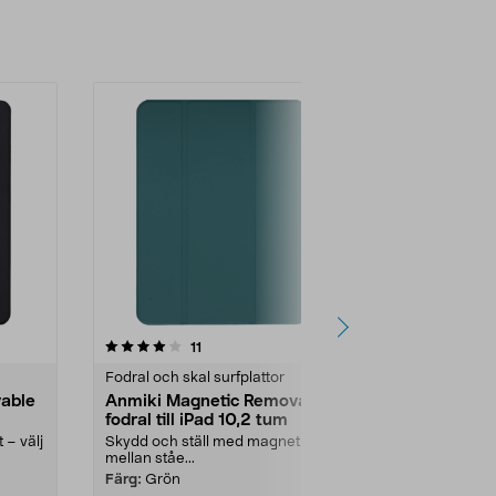
-28%
4.0 av 5 stjärnor
recensioner
3.5
11
3
Fodral och skal surfplattor
Fodral och ska
able
Anmiki Magnetic Removable
Fodral för i
fodral till iPad 10,2 tum
generation 
Folio
 – välj
Skydd och ställ med magnet – välj
Ultraslimmat 
mellan ståe...
din iPad från 
Otterbox React
Färg:
Grön