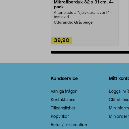
Mikrofiberduk 32 x 31 cm, 4-
pack
Aftonbladets "självklara favorit” i
test av d...
Utförande:
Grå/beige
39,90
Lägg i varukorg
Sidfot
Kundservice
Mitt kont
Vanliga frågor
Logga in/R
Kontakta oss
Glömt lös
Tillgänglighet
Min inform
Köpvillkor
Min orderh
Retur / reklamation