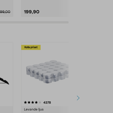
199,90
259,00
99,00
Kolla priset
Multibuy
4.5av 5 stjärnor
recensioner
4.5
4378
2
Levande ljus
Rengöringsm