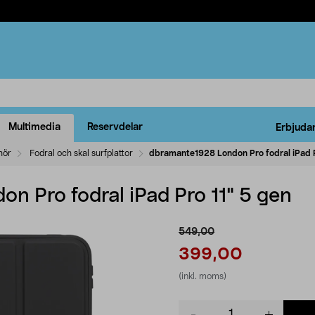
Multimedia
Reservdelar
Erbjuda
ehör
Fodral och skal surfplattor
dbramante1928 London Pro fodral iPad P
n Pro fodral iPad Pro 11" 5 gen
549,00
399,00
(inkl. moms)
Product