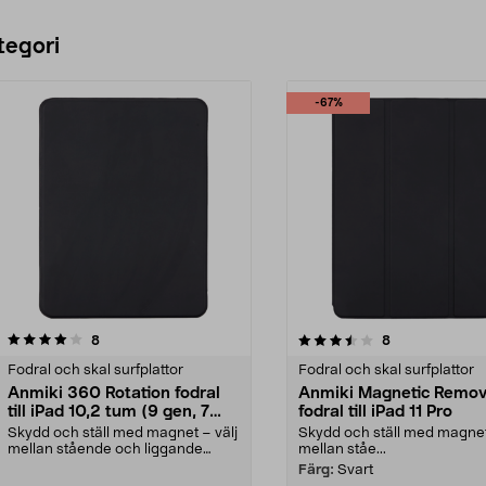
tegori
-67%
3.5 av 5 stjärnor
recensioner
4.0 av 5 stjärnor
recensioner
8
8
Fodral och skal surfplattor
Fodral och skal surfplattor
Anmiki 360 Rotation fodral
Anmiki Magnetic Remov
till iPad 10,2 tum (9 gen, 7
fodral till iPad 11 Pro
gen, 8 gen)
Skydd och ställ med magnet – välj
Skydd och ställ med magnet
mellan stående och liggande
mellan ståe...
visningsläge. Anmi...
Färg:
Svart