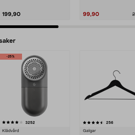
199,90
99,90
2
 saker
-25%
4.5av 5 stjärnor
recensioner
4.0av 5 stjärnor
recensioner
3252
256
Klädvård
Galgar