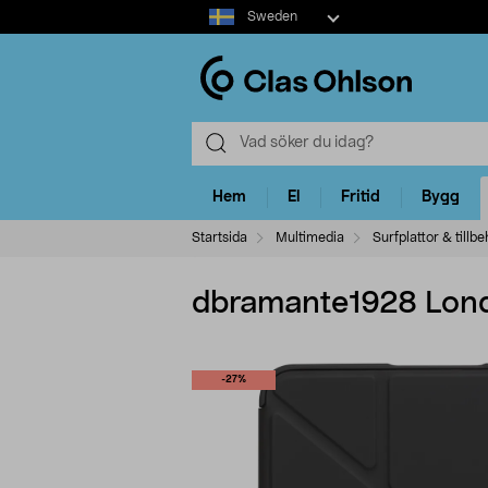
Select
Sweden
market
Hem
El
Fritid
Bygg
Startsida
Multimedia
Surfplattor & tillb
dbramante1928 Londo
-27%