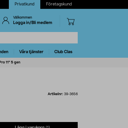
Privatkund
Företagskund
Välkommen
Logga in/Bli medlem
nden
Våra tjänster
Club Clas
ro 11" 5 gen
Artikelnr:
39-3656
Lägg i varukorg
(1)