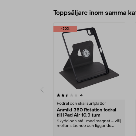
Toppsäljare inom samma ka
-50%
5 av 5 stjärnor
4.0 av 5 stjärnor
recensioner
4
Fodral och skal surfplattor
Anmiki 360 Rotation fodral
till iPad Air 10,9 tum
Skydd och ställ med magnet – välj
mellan stående och liggande
visningsläge. Anmi...