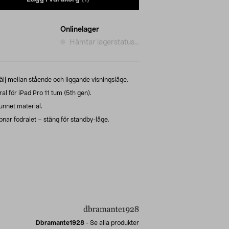
Onlinelager
Hämtar lagerstatus...
lj mellan stående och liggande visningsläge.
 för iPad Pro 11 tum (5th gen).
unnet material.
pnar fodralet – stäng för standby-läge.
Dbramante1928
-
Se alla produkter