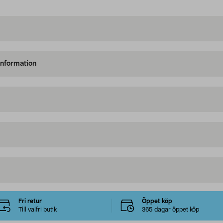
information
Fri retur
Öppet köp
Till valfri butik
365 dagar öppet köp