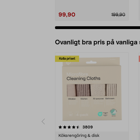
99,90
199,90
Ovanligt bra pris på vanliga
Kolla priset
5av 5 stjärnor
4.0av 5 stjärnor
recensioner
3809
Köksrengöring & disk