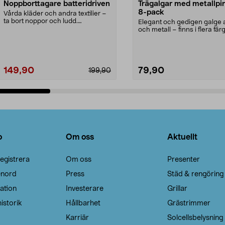
Noppborttagare batteridriven
Trägalgar med metallpi
8-pack
Vårda kläder och andra textilier –
ta bort noppor och ludd.
Elegant och gedigen galge a
Noppborttagaren fräs...
och metall – finns i flera färg
Galge med sv...
149,90
79,90
199,90
Lägg i varukorg
Lägg i varukorg
o
Om oss
Aktuellt
egistrera
Om oss
Presenter
enord
Press
Städ & rengöring
ation
Investerare
Grillar
istorik
Hållbarhet
Grästrimmer
Karriär
Solcellsbelysning