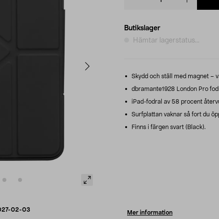
quantity
Butikslager
Hämtar lagerstatus...
Skydd och ställ med magnet – vä
dbramante1928 London Pro fodral
iPad-fodral av 58 procent återv
Surfplattan vaknar så fort du öp
Finns i färgen svart (Black).
027-02-03
Mer information