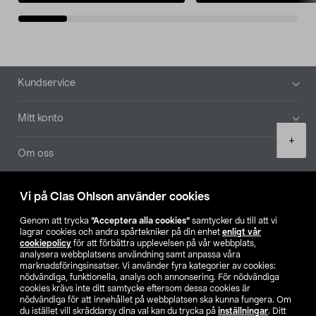
Sidfot
Kundservice
Mitt konto
Product
+
quantity
Om oss
Aktuellt
Vi på Clas Ohlson använder cookies
Genom att trycka
”Acceptera alla cookies”
samtycker du till att vi
Våra bolag
lagrar cookies och andra spårtekniker på din enhet
enligt vår
cookiepolicy
för att förbättra upplevelsen på vår webbplats,
analysera webbplatsens användning samt anpassa våra
Hitta butik
marknadsföringsinsatser. Vi använder fyra kategorier av cookies:
nödvändiga, funktionella, analys och annonsering. För nödvändiga
cookies krävs inte ditt samtycke eftersom dessa cookies är
SE
NO
FI
nödvändiga för att innehållet på webbplatsen ska kunna fungera. Om
du istället vill skräddarsy dina val kan du trycka på
inställningar
. Ditt