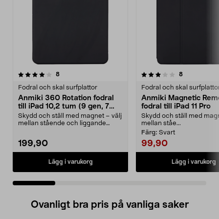
3.5 av 5 stjärnor
recensioner
2.5 av 5 stjärnor
recensioner
8
8
Fodral och skal surfplattor
Fodral och skal surfplatto
Anmiki 360 Rotation fodral
Anmiki Magnetic Rem
till iPad 10,2 tum (9 gen, 7
fodral till iPad 11 Pro
gen, 8 gen)
Skydd och ställ med magnet – välj
Skydd och ställ med magn
mellan stående och liggande
mellan ståe...
visningsläge. Anmi...
Färg:
Svart
199,90
99,90
Lägg i varukorg
Lägg i varukorg
Ovanligt bra pris på vanliga saker