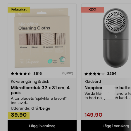
Kolla priset
-25%
4.0av 5 stjärnor
recensioner
4.5av 5 stjärnor
recensio
3816
3254
(9,97/st)
Köksrengöring & disk
Klädvård
Mikrofiberduk 32 x 31 cm, 4-
Noppborttagare batter
-
pack
Vårda kläder och andra tex
ta bort noppor och ludd.
Aftonbladets "självklara favorit” i
Noppborttagaren fräs...
test av d...
Utförande:
Grå/beige
39,90
149,90
Lägg i varukorg
Lägg i varukorg