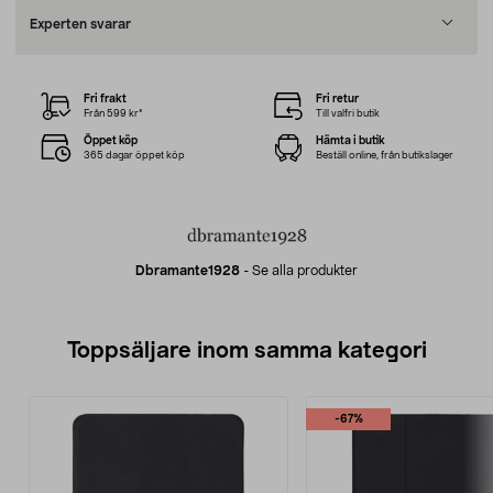
Experten svarar
Fri frakt
Fri retur
Från 599 kr*
Till valfri butik
Öppet köp
Hämta i butik
365 dagar öppet köp
Beställ online, från butikslager
Dbramante1928
-
Se alla produkter
Toppsäljare inom samma kategori
-67%