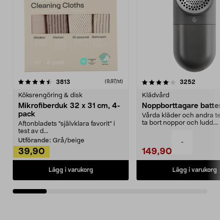
4.0av 5 stjärnor
recensioner
4.5av 5 stjärnor
recensio
3813
3252
(9,97/st)
Köksrengöring & disk
Klädvård
Mikrofiberduk 32 x 31 cm, 4-
Noppborttagare batter
pack
Vårda kläder och andra tex
ta bort noppor och ludd.
Aftonbladets "självklara favorit” i
Noppborttagaren fräs...
test av d...
Utförande:
Grå/beige
-
39,90
149,90
Lägg i varukorg
Lägg i varukorg