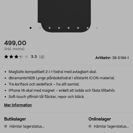
499,00
(inkl. moms)
3.3
(
4
)
Artikelnr:
39-5194-1
MagSafe-kompatibelt 2-i-1 fodral med avtagbart skal.
dbramante1928 Lynge plånboksfodral i slitstarkt ICON-material.
Tre kortfack och sedelfack – ha allt samlat.
iPhone 16-skal med magnet – enkelt att ladda och fästa tillbehör.
Soft-touch ytfinish tål fläckar, repor och bläck.
Mer information
Butikslager
Onlinelager
Hämtar lagerstatus...
Hämtar lagerstatus...