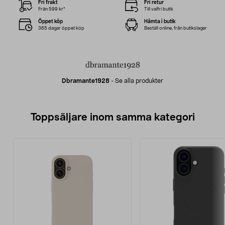
Fri frakt
Fri retur
Från 599 kr*
Till valfri butik
Öppet köp
Hämta i butik
365 dagar öppet köp
Beställ online, från butikslager
Dbramante1928
-
Se alla produkter
Toppsäljare inom samma kategori