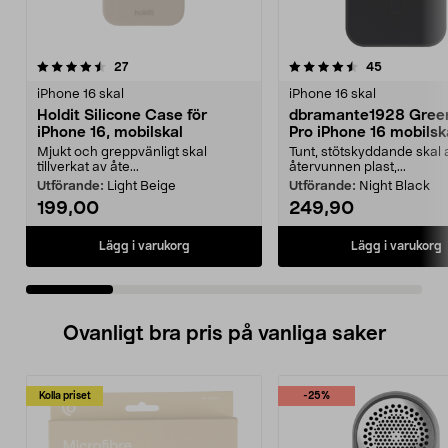
4.5 av 5 stjärnor
recensioner
3.5 av 5 stjärnor
recensione
27
45
iPhone 16 skal
iPhone 16 skal
Holdit Silicone Case för
dbramante1928 Gree
iPhone 16, mobilskal
Pro iPhone 16 mobilsk
Mjukt och greppvänligt skal
Tunt, stötskyddande skal 
tillverkat av åte...
återvunnen plast,...
Utförande:
Light Beige
Utförande:
Night Black
199,00
249,90
Lägg i varukorg
Lägg i varukorg
Ovanligt bra pris på vanliga saker
Kolla priset
-25%