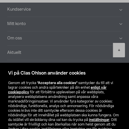
Sidfot
Kundservice
Mitt konto
Om oss
Product
+
Aktuellt
quantity
Våra bolag
Vi på Clas Ohlson använder cookies
Hitta butik
Genom att trycka
”Acceptera alla cookies”
samtycker du till att vi
lagrar cookies och andra spårtekniker på din enhet
enligt vår
cookiepolicy
för att förbättra upplevelsen på vår webbplats,
SE
NO
FI
analysera webbplatsens användning samt anpassa våra
marknadsföringsinsatser. Vi använder fyra kategorier av cookies:
nödvändiga, funktionella, analys och annonsering. För nödvändiga
cookies krävs inte ditt samtycke eftersom dessa cookies är
nödvändiga för att innehållet på webbplatsen ska kunna fungera. Om
du istället vill skräddarsy dina val kan du trycka på
inställningar
. Ditt
samtycke är frivilligt och kan återkallas när som helst genom att du