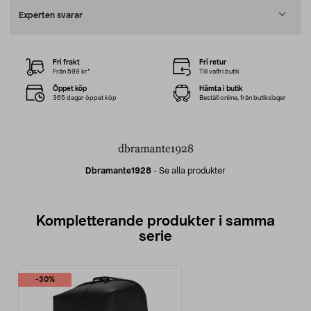
Experten svarar
Fri frakt
Fri retur
Från 599 kr*
Till valfri butik
Öppet köp
Hämta i butik
365 dagar öppet köp
Beställ online, från butikslager
Dbramante1928
-
Se alla produkter
Kompletterande produkter i samma
serie
-30%