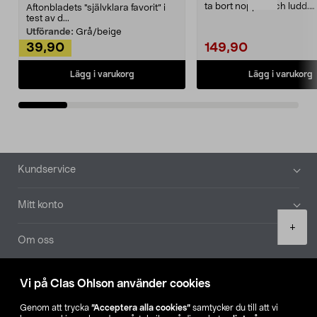
ta bort noppor och ludd.
Aftonbladets "självklara favorit” i
Noppborttagaren fräs...
test av d...
Utförande:
Grå/beige
39,90
149,90
Lägg i varukorg
Lägg i varukorg
Sidfot
Kundservice
Mitt konto
Product
+
quantity
Om oss
Aktuellt
Vi på Clas Ohlson använder cookies
Genom att trycka
”Acceptera alla cookies”
samtycker du till att vi
Våra bolag