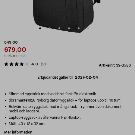
849,00
679,00
(inkl. moms)
4.0
(
2
)
Artikelnr:
39-3586
Erbjudandet gäller till
2027-02-04
Slimmad ryggsäck med vadderat fack för elektronik.
dbramante1928 Nyborg datorryggsäck – för laptops upp till 16 tum.
Bekväm datorryggsäck med många fack – rymmer även dokument,
mobil och laddare.
Laptop-ryggsäck av återvunna PET-flaskor.
Mått: 43 x 12 x 32 cm.
Mer information