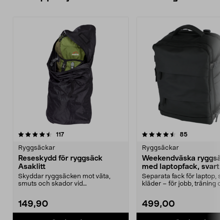
4.5 av 5 stjärnor
recensioner
4.5 av 5 stjärnor
recensione
117
85
Ryggsäckar
Ryggsäckar
Reseskydd för ryggsäck
Weekendväska ryggs
Asaklitt
med laptopfack, svart,
Skyddar ryggsäcken mot väta,
Separata fack för laptop,
smuts och skador vid
kläder – för jobb, träning 
bagagehantering m.m. Passar ry...
Ryggsäck...
149,90
499,00