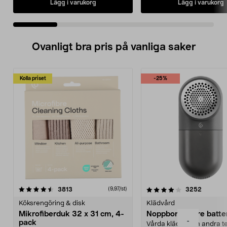
Lägg i varukorg
Lägg i varukorg
Ovanligt bra pris på vanliga saker
Kolla priset
-25%
4.0av 5 stjärnor
recensioner
4.5av 5 stjärnor
recensio
3813
3252
(9,97/st)
Köksrengöring & disk
Klädvård
Mikrofiberduk 32 x 31 cm, 4-
Noppborttagare batter
-
pack
Vårda kläder och andra tex