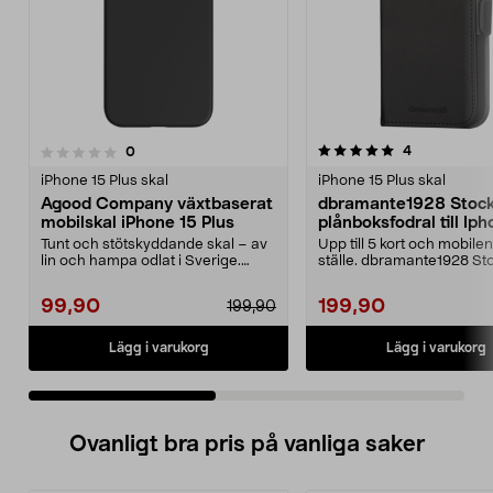
5.0 av 5 stjärnor
5.0 av 5 stjärnor
recensioner
4
recensioner
0
iPhone 15 Plus skal
iPhone 15 Plus skal
Agood Company växtbaserat
dbramante1928 Stoc
mobilskal iPhone 15 Plus
plånboksfodral till Ip
Plus
Tunt och stötskyddande skal – av
Upp till 5 kort och mobilen
lin och hampa odlat i Sverige.
ställe. dbramante1928 S
Agood Company sv...
– skydd och p...
99,90
199,90
199,90
Lägg i varukorg
Lägg i varukorg
Ovanligt bra pris på vanliga saker