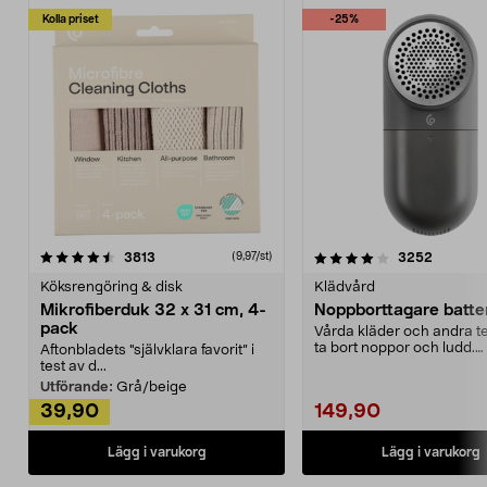
Kolla priset
-25%
4.0av 5 stjärnor
recensioner
4.5av 5 stjärnor
recensio
3813
3252
(9,97/st)
Köksrengöring & disk
Klädvård
Mikrofiberduk 32 x 31 cm, 4-
Noppborttagare batter
pack
Vårda kläder och andra tex
ta bort noppor och ludd.
Aftonbladets "självklara favorit” i
Noppborttagaren fräs...
test av d...
Utförande:
Grå/beige
39,90
149,90
Lägg i varukorg
Lägg i varukorg