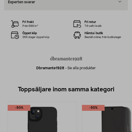
Experten svarar
Fri frakt
Fri retur
Från 599 kr*
Till valfri butik
Öppet köp
Hämta i butik
365 dagar öppet köp
Beställ online, från butikslager
Dbramante1928
-
Se alla produkter
Toppsäljare inom samma kategori
-50%
-50%