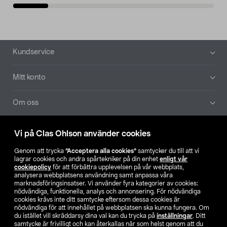
Sidfot
Kundservice
Mitt konto
Om oss
Aktuellt
Vi på Clas Ohlson använder cookies
Genom att trycka
”Acceptera alla cookies”
samtycker du till att vi
Våra bolag
lagrar cookies och andra spårtekniker på din enhet
enligt vår
cookiepolicy
för att förbättra upplevelsen på vår webbplats,
analysera webbplatsens användning samt anpassa våra
Hitta butik
marknadsföringsinsatser. Vi använder fyra kategorier av cookies:
nödvändiga, funktionella, analys och annonsering. För nödvändiga
cookies krävs inte ditt samtycke eftersom dessa cookies är
SE
NO
FI
nödvändiga för att innehållet på webbplatsen ska kunna fungera. Om
du istället vill skräddarsy dina val kan du trycka på
inställningar
. Ditt
samtycke är frivilligt och kan återkallas när som helst genom att du