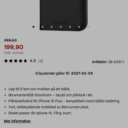
399,00
199,90
(inkl. moms)
4.8
(
4
)
Artikelnr:
39-2437-1
Erbjudandet gäller till
2027-02-05
Upp till 5 kort och mobilen på ett ställe.
dbramante1928 Stockholm – skydd och plånbok i ett.
Plånboksfodral för iPhone 15 Plus – kompatibelt med trådlös laddning.
Tunt, stötskyddande mobilskal av återvunnen plast.
Skalet passar din Iphone 15. Färg: svart.
Mer information