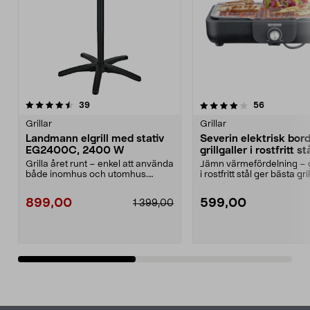
4.0av 5 stjärnor
recensioner
4.5av 5 stjärnor
recensione
39
56
Grillar
Grillar
Landmann elgrill med stativ
Severin elektrisk bords
EG2400C, 2400 W
grillgaller i rostfritt st
Grilla året runt – enkel att använda
Jämn värmefördelning – gr
både inomhus och utomhus.
i rostfritt stål ger bästa gri
Landmann EG2400C ...
Sev...
899,00
599,00
1 399,00