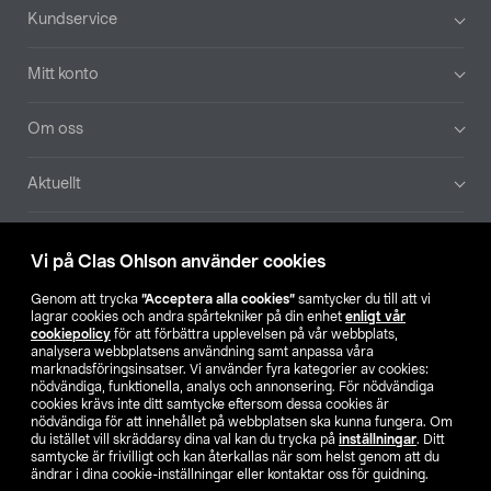
Sidfot
Kundservice
Mitt konto
Om oss
Aktuellt
Våra bolag
Vi på Clas Ohlson använder cookies
Hitta butik
Genom att trycka
”Acceptera alla cookies”
samtycker du till att vi
lagrar cookies och andra spårtekniker på din enhet
enligt vår
cookiepolicy
för att förbättra upplevelsen på vår webbplats,
SE
NO
FI
analysera webbplatsens användning samt anpassa våra
marknadsföringsinsatser. Vi använder fyra kategorier av cookies:
nödvändiga, funktionella, analys och annonsering. För nödvändiga
cookies krävs inte ditt samtycke eftersom dessa cookies är
nödvändiga för att innehållet på webbplatsen ska kunna fungera. Om
du istället vill skräddarsy dina val kan du trycka på
inställningar
. Ditt
samtycke är frivilligt och kan återkallas när som helst genom att du
ändrar i dina cookie-inställningar eller kontaktar oss för guidning.
Köpvillkor
Privacy statement
Klubbvillkor
För företag